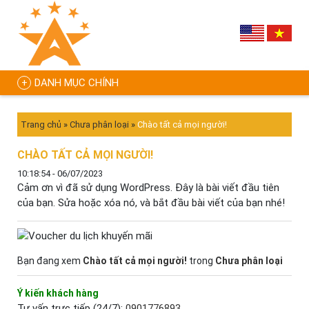
DANH MỤC CHÍNH
Trang chủ
»
Chưa phân loại
»
Chào tất cả mọi người!
CHÀO TẤT CẢ MỌI NGƯỜI!
10:18:54 - 06/07/2023
Cảm ơn vì đã sử dụng WordPress. Đây là bài viết đầu tiên
của bạn. Sửa hoặc xóa nó, và bắt đầu bài viết của bạn nhé!
Bạn đang xem
Chào tất cả mọi người!
trong
Chưa phân loại
Ý kiến khách hàng
Tư vấn trực tiếp (24/7):
0901776893