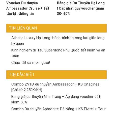
Voucher Du thuyền
Bảng giá Du Thuyền Hạ Long
Ambassador Cruise + Tất
! Cập nhật quỹ voucher giảm
tần tật thông tin
30- 60%
TIN LIÊN QUAN
Athena Luxury Hạ Long: Hành trình thượng lưu giữa lòng
kỳ quan
Kinh nghiệm đi Tàu Superdong Phú Quốc tiết kiệm và an
toàn
Chào tất cả mọi người!
TIN ĐẶC BIỆT
Combo 2N1Đ du thuyền Ambassador + KS Citadines
[Chỉ từ 2.250K/KH]
Bảng giá du thuyền Nha Trang – Áp dụng voucher tiết
kiệm 50%
Combo Du thuyền Aphrodite Đà Nẵng + KS Fivitel + Tour