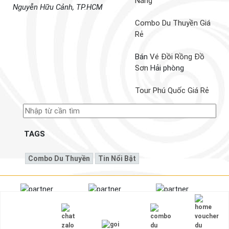
Nẵng
Nguyễn Hữu Cảnh, TP.HCM
Combo Du Thuyền Giá
Rẻ
Bán
Vé Đồi Rồng Đồ
Sơn
Hải phòng
Tour Phú Quốc Giá Rẻ
TAGS
Combo Du Thuyền
Tin Nổi Bật
© Website mua bán, ký gửi
voucher du thuyền
chính thức