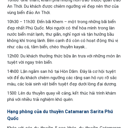
An Thới. Du khách được chiêm ngưỡng vẻ đẹp nên thơ của
vùng biển đảo An Thới.
10h30 – 11h30: Đến bãi Khem – một trong những bãi biển
đẹp nhất Phú Quốc. Mọi người có thể hòa mình trong làn
nước biển mát lạnh, thư giãn, nghỉ ngơi và tận hưởng bầu
không khí trong lành. Bên cạnh đó còn có hoạt động thú vị
như: câu cá, tắm biển, chèo thuyền kayak…
12h00: Du khách thưởng thức bữa ăn trưa với những món ăn
tuyệt vời ngay trên biển.
14h00: Lặn ngắm san hô tại Hòn Dăm. Đây là cơ hội tuyệt
vời để du khách chiêm ngưỡng các rặng san hô rực rỡ sắc
màu, các loài sinh vật biển tuyệt đẹp dưới lòng đại dương.
1500: Lên du thuyền quay về cảng, kết thúc hải trình khám
phá với nhiều trải nghiệm khó quên.
Hạng phòng của du thuyền Catamaran Sarita Phú
Quốc
Khác với các du thuyền 5 sao khác, du thuyền Catamaran