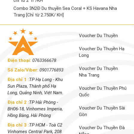
chỉ từ 2 Tr /KH
Combo 3N2Đ Du thuyền Sea Coral + KS Havana Nha
Trang [Chỉ từ 2.750K/ KH]
Voucher Du Thuyền
Voucher Du Thuyền Hạ
Long
Điện thoại:
0763366678
Voucher Du Thuyền
Số Zalo/Viber:
0901776893
Nha Trang
Địa chỉ 1 :
TP Hạ Long - Khu
Sun Plaza, Thành phố Hạ
Voucher Du Thuyền Phú
Long, Quảng Ninh, Việt Nam.
Quốc
Địa chỉ 2 :
TP Hải Phòng -
Voucher Du Thuyền Sài
BH06-18, Vinhomes Imperia,
Gòn
Hồng Bàng, Hải Phòng
Địa chỉ 3 :
TP HCM - Toà C2
Voucher Du Thuyền Đà
Vinhomes Central Park, 208