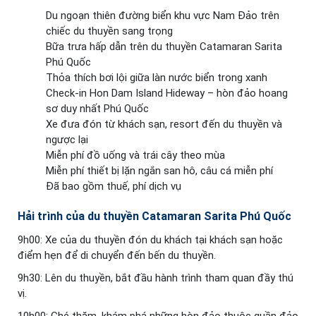
Du ngoạn thiên đường biển khu vực Nam Đảo trên
chiếc du thuyền sang trọng
Bữa trưa hấp dẫn trên du thuyền Catamaran Sarita
Phú Quốc
Thỏa thích bơi lội giữa làn nước biển trong xanh
Check-in Hon Dam Island Hideway – hòn đảo hoang
sơ duy nhất Phú Quốc
Xe đưa đón từ khách sạn, resort đến du thuyền và
ngược lại
Miễn phí đồ uống và trái cây theo mùa
Miễn phí thiết bị lặn ngắn san hô, câu cá miễn phí
Đã bao gồm thuế, phí dịch vụ
Hải trình của du thuyền Catamaran Sarita Phú Quốc
9h00: Xe của du thuyền đón du khách tại khách sạn hoặc
điểm hẹn để di chuyển đến bến du thuyền.
9h30: Lên du thuyền, bắt đầu hành trình tham quan đầy thú
vị.
10h00: Ghé thăm, khám phá những hòn đảo thuộc quần đảo