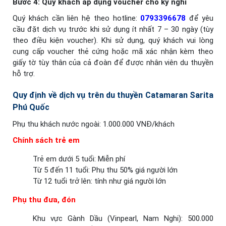
Bước 4: Quý khách áp dụng voucher cho kỳ nghỉ
Quý khách cần liên hệ theo hotline:
0793396678
để yêu
cầu đặt dịch vụ trước khi sử dụng ít nhất 7 – 30 ngày (tùy
theo điều kiện voucher). Khi sử dụng, quý khách vui lòng
cung cấp voucher thẻ cứng hoặc mã xác nhận kèm theo
giấy tờ tùy thân của cả đoàn để được nhân viên du thuyền
hỗ trợ.
Quy định về dịch vụ trên du thuyền Catamaran Sarita
Phú Quốc
Phụ thu khách nước ngoài: 1.000.000 VNĐ/khách
Chính sách trẻ em
Trẻ em dưới 5 tuổi: Miễn phí
Từ 5 đến 11 tuổi: Phụ thu 50% giá người lớn
Từ 12 tuổi trở lên: tính như giá người lớn
Phụ thu đưa, đón
Khu vực Gành Dầu (Vinpearl, Nam Nghi): 500.000