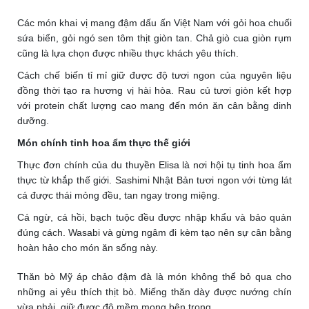
Các món khai vị mang đậm dấu ấn Việt Nam với gỏi hoa chuối
sứa biển, gỏi ngó sen tôm thịt giòn tan. Chả giò cua giòn rụm
cũng là lựa chọn được nhiều thực khách yêu thích.
Cách chế biến tỉ mỉ giữ được độ tươi ngon của nguyên liệu
đồng thời tạo ra hương vị hài hòa. Rau củ tươi giòn kết hợp
với protein chất lượng cao mang đến món ăn cân bằng dinh
dưỡng.
Món chính tinh hoa ẩm thực thế giới
Thực đơn chính của du thuyền Elisa là nơi hội tụ tinh hoa ẩm
thực từ khắp thế giới. Sashimi Nhật Bản tươi ngon với từng lát
cá được thái mỏng đều, tan ngay trong miệng.
Cá ngừ, cá hồi, bạch tuộc đều được nhập khẩu và bảo quản
đúng cách. Wasabi và gừng ngâm đi kèm tạo nên sự cân bằng
hoàn hảo cho món ăn sống này.
Thăn bò Mỹ áp chảo đậm đà là món không thể bỏ qua cho
những ai yêu thích thịt bò. Miếng thăn dày được nướng chín
vừa phải, giữ được độ mềm mọng bên trong.