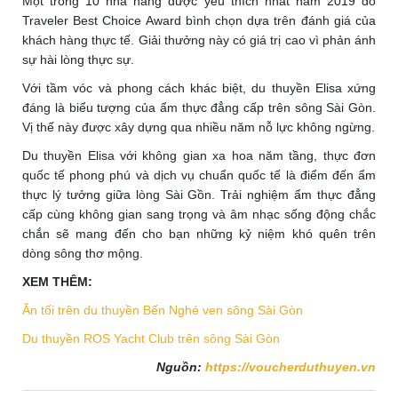
Một trong 10 nhà hàng được yêu thích nhất năm 2019 do
Traveler Best Choice Award bình chọn dựa trên đánh giá của
khách hàng thực tế. Giải thưởng này có giá trị cao vì phản ánh
sự hài lòng thực sự.
Với tầm vóc và phong cách khác biệt, du thuyền Elisa xứng
đáng là biểu tượng của ẩm thực đẳng cấp trên sông Sài Gòn.
Vị thế này được xây dựng qua nhiều năm nỗ lực không ngừng.
Du thuyền Elisa với không gian xa hoa năm tầng, thực đơn
quốc tế phong phú và dịch vụ chuẩn quốc tế là điểm đến ẩm
thực lý tưởng giữa lòng Sài Gồn. Trải nghiệm ẩm thực đẳng
cấp cùng không gian sang trọng và âm nhạc sống động chắc
chắn sẽ mang đến cho bạn những kỷ niệm khó quên trên
dòng sông thơ mộng.
XEM THÊM:
Ăn tối trên du thuyền Bến Nghé ven sông Sài Gòn
Du thuyền ROS Yacht Club trên sông Sài Gòn
Nguồn:
https://voucherduthuyen.vn