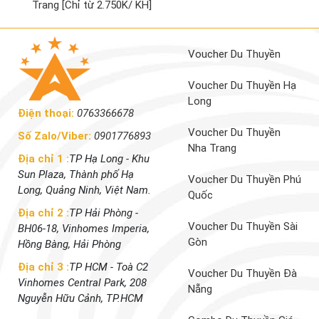
Trang [Chỉ từ 2.750K/ KH]
Voucher Du Thuyền
Voucher Du Thuyền Hạ
Long
Điện thoại:
0763366678
Voucher Du Thuyền
Số Zalo/Viber:
0901776893
Nha Trang
Địa chỉ 1 :
TP Hạ Long - Khu
Sun Plaza, Thành phố Hạ
Voucher Du Thuyền Phú
Long, Quảng Ninh, Việt Nam.
Quốc
Địa chỉ 2 :
TP Hải Phòng -
Voucher Du Thuyền Sài
BH06-18, Vinhomes Imperia,
Gòn
Hồng Bàng, Hải Phòng
Địa chỉ 3 :
TP HCM - Toà C2
Voucher Du Thuyền Đà
Vinhomes Central Park, 208
Nẵng
Nguyễn Hữu Cảnh, TP.HCM