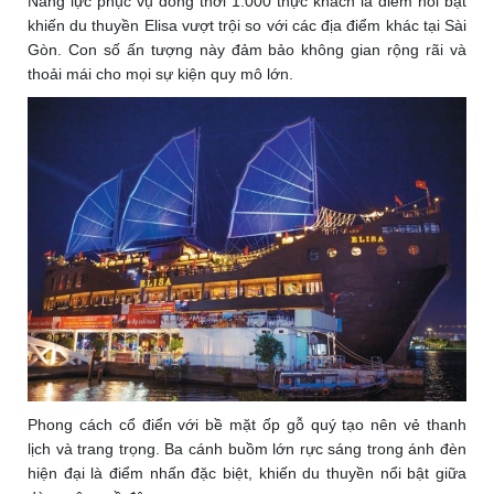
Năng lực phục vụ đồng thời 1.000 thực khách là điểm nổi bật
khiến du thuyền Elisa vượt trội so với các địa điểm khác tại Sài
Gòn. Con số ấn tượng này đảm bảo không gian rộng rãi và
thoải mái cho mọi sự kiện quy mô lớn.
Phong cách cổ điển với bề mặt ốp gỗ quý tạo nên vẻ thanh
lịch và trang trọng. Ba cánh buồm lớn rực sáng trong ánh đèn
hiện đại là điểm nhấn đặc biệt, khiến du thuyền nổi bật giữa