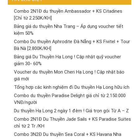
Combo 2N1Đ du thuyền Ambassador + KS Citadines
[Chỉ từ 2.250K/KH]
Bảng giá du thuyền Nha Trang – Áp dụng voucher tiết
kiệm 50%
Combo Du thuyền Aphrodite Đà Nẵng + KS Fivitel + Tour
Bà Nà [2.800K/KH]
Bảng giá Du Thuyền Hạ Long ! Cập nhật quỹ voucher
giảm 30- 60%
Voucher du thuyền Mon Cheri Hạ Long ! Cập nhật báo
giá mới
Tổng hợp các kinh nghiệm đi Du thuyền Hạ Long hữu ích
Combo du thuyền Paradise Delight giá chỉ từ 2.150.000
VNĐ/người
Du thuyền Hạ Long 2 ngày 1 đêm ! Giá trọn gói Từ A – Z
Combo 2N1Đ Du Thuyền Jade Sails + KS Paradise Suites
chỉ từ 2 Tr /KH
Combo 3N2Đ Du thuyền Sea Coral + KS Havana Nha