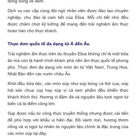
dòng sông về đêm.
Dịch vụ cao cấp cùng đội ngũ nhân viên được đào tạo chuyên
nghiệp, chu đáo là cam kết của Elisa. Mỗi chi tiết nhỏ đều
được chăm chút kỹ lưỡng để mang đến trải nghiệm ẩm thực
hoàn hảo cho thực khách.
Thực đơn quốc tế đa dạng từ Á đến Âu
Trải nghiệm ẩm thực trên du thuyền Elisa không chỉ là một bữa
ăn mà còn là hành trình khám phá nền ẩm thực quốc tế phong
phú. Thực đơn đa dạng với món ăn từ Việt Nam, Trung Hoa,
Nhật Bản đến các nước châu Âu.
Khởi đầu bữa tiệc, các món súp như súp bóng cá thịt cua, súp
hải sản chua cay hay súp vi cá tam phẩm đều khiến thực
khách thích thú. Hương vị đậm đà và nguyên liệu tươi ngon từ
biển cả là điểm cộng lớn.
Súp được nấu từ công thức truyền thống nhưng được cải tiến
để phù hợp với khẩu vị hiện đại. Độ sánh mịn, hương thơm
nồng và vị ngọt tự nhiên từ nguyên liệu chính là đặc trưng của
các món súp tại đây.