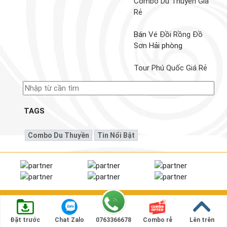
Combo Du Thuyền Giá
Rẻ
Bán
Vé Đồi Rồng Đồ
Sơn
Hải phòng
Tour Phú Quốc Giá Rẻ
TAGS
Combo Du Thuyền
Tin Nổi Bật
© Website mua bán, ký gửi
voucher du thuyền
chính thức
Trang chủ
Tư vấn
Tin Tức
Sitemap
Đặt trước
Chat Zalo
0763366678
Combo rẻ
Lên trên