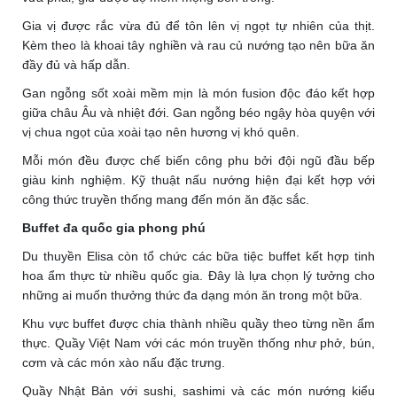
Gia vị được rắc vừa đủ để tôn lên vị ngọt tự nhiên của thịt.
Kèm theo là khoai tây nghiền và rau củ nướng tạo nên bữa ăn
đầy đủ và hấp dẫn.
Gan ngỗng sốt xoài mềm mịn là món fusion độc đáo kết hợp
giữa châu Âu và nhiệt đới. Gan ngỗng béo ngậy hòa quyện với
vị chua ngọt của xoài tạo nên hương vị khó quên.
Mỗi món đều được chế biến công phu bởi đội ngũ đầu bếp
giàu kinh nghiệm. Kỹ thuật nấu nướng hiện đại kết hợp với
công thức truyền thống mang đến món ăn đặc sắc.
Buffet đa quốc gia phong phú
Du thuyền Elisa còn tổ chức các bữa tiệc buffet kết hợp tinh
hoa ẩm thực từ nhiều quốc gia. Đây là lựa chọn lý tưởng cho
những ai muốn thưởng thức đa dạng món ăn trong một bữa.
Khu vực buffet được chia thành nhiều quầy theo từng nền ẩm
thực. Quầy Việt Nam với các món truyền thống như phở, bún,
cơm và các món xào nấu đặc trưng.
Quầy Nhật Bản với sushi, sashimi và các món nướng kiểu