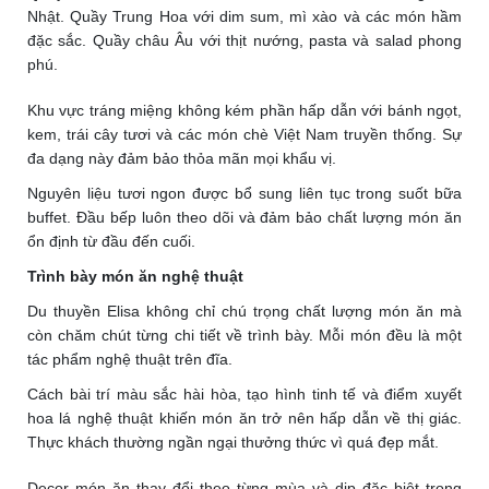
Nhật. Quầy Trung Hoa với dim sum, mì xào và các món hầm
đặc sắc. Quầy châu Âu với thịt nướng, pasta và salad phong
phú.
Khu vực tráng miệng không kém phần hấp dẫn với bánh ngọt,
kem, trái cây tươi và các món chè Việt Nam truyền thống. Sự
đa dạng này đảm bảo thỏa mãn mọi khẩu vị.
Nguyên liệu tươi ngon được bổ sung liên tục trong suốt bữa
buffet. Đầu bếp luôn theo dõi và đảm bảo chất lượng món ăn
ổn định từ đầu đến cuối.
Trình bày món ăn nghệ thuật
Du thuyền Elisa không chỉ chú trọng chất lượng món ăn mà
còn chăm chút từng chi tiết về trình bày. Mỗi món đều là một
tác phẩm nghệ thuật trên đĩa.
Cách bài trí màu sắc hài hòa, tạo hình tinh tế và điểm xuyết
hoa lá nghệ thuật khiến món ăn trở nên hấp dẫn về thị giác.
Thực khách thường ngần ngại thưởng thức vì quá đẹp mắt.
Decor món ăn thay đổi theo từng mùa và dịp đặc biệt trong