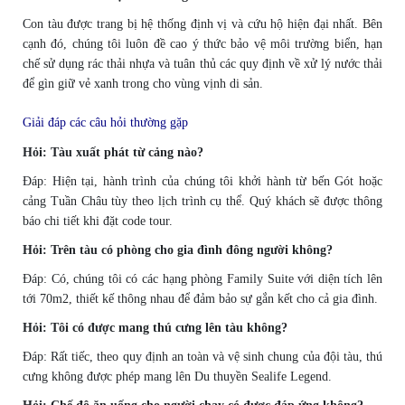
Con tàu được trang bị hệ thống định vị và cứu hộ hiện đại nhất. Bên
cạnh đó, chúng tôi luôn đề cao ý thức bảo vệ môi trường biển, hạn
chế sử dụng rác thải nhựa và tuân thủ các quy định về xử lý nước thải
để gìn giữ vẻ xanh trong cho vùng vịnh di sản.
Giải đáp các câu hỏi thường gặp
Hỏi: Tàu xuất phát từ cảng nào?
Đáp: Hiện tại, hành trình của chúng tôi khởi hành từ bến Gót hoặc
cảng Tuần Châu tùy theo lịch trình cụ thể. Quý khách sẽ được thông
báo chi tiết khi đặt code tour.
Hỏi: Trên tàu có phòng cho gia đình đông người không?
Đáp: Có, chúng tôi có các hạng phòng Family Suite với diện tích lên
tới 70m2, thiết kế thông nhau để đảm bảo sự gắn kết cho cả gia đình.
Hỏi: Tôi có được mang thú cưng lên tàu không?
Đáp: Rất tiếc, theo quy định an toàn và vệ sinh chung của đội tàu, thú
cưng không được phép mang lên Du thuyền Sealife Legend.