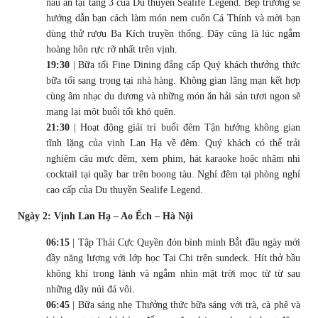
nấu ăn tại tầng 3 của Du thuyền Sealife Legend. Bếp trưởng sẽ
hướng dẫn bạn cách làm món nem cuốn Cá Thính và mời bạn
dùng thử rượu Ba Kích truyền thống. Đây cũng là lúc ngắm
hoàng hôn rực rỡ nhất trên vịnh.
19:30
| Bữa tối Fine Dining đẳng cấp Quý khách thưởng thức
bữa tối sang trọng tại nhà hàng. Không gian lãng mạn kết hợp
cùng âm nhạc du dương và những món ăn hải sản tươi ngon sẽ
mang lại một buổi tối khó quên.
21:30
| Hoạt động giải trí buổi đêm Tận hưởng không gian
tĩnh lặng của vịnh Lan Hạ về đêm. Quý khách có thể trải
nghiệm câu mực đêm, xem phim, hát karaoke hoặc nhâm nhi
cocktail tại quầy bar trên boong tàu. Nghỉ đêm tại phòng nghỉ
cao cấp của Du thuyền Sealife Legend.
Ngày 2: Vịnh Lan Hạ – Ao Ếch – Hà Nội
06:15
| Tập Thái Cực Quyền đón bình minh Bắt đầu ngày mới
đầy năng lượng với lớp học Tai Chi trên sundeck. Hít thở bầu
không khí trong lành và ngắm nhìn mặt trời mọc từ từ sau
những dãy núi đá vôi.
06:45
| Bữa sáng nhẹ Thưởng thức bữa sáng với trà, cà phê và