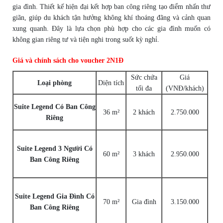
gia đình. Thiết kế hiện đại kết hợp ban công riêng tạo điểm nhấn thư
giãn, giúp du khách tận hưởng không khí thoáng đãng và cảnh quan
xung quanh. Đây là lựa chọn phù hợp cho các gia đình muốn có
không gian riêng tư và tiện nghi trong suốt kỳ nghỉ.
Giá và chính sách cho voucher 2N1Đ
Sức chứa
Giá
Loại phòng
Diện tích
tối đa
(VNĐ/khách)
Suite Legend Có Ban Công
36 m²
2 khách
2.750.000
Riêng
Suite Legend 3 Người Có
60 m²
3 khách
2.950.000
Ban Công Riêng
Suite Legend Gia Đình Có
70 m²
Gia đình
3.150.000
Ban Công Riêng