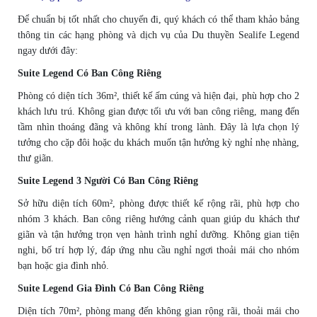
Để chuẩn bị tốt nhất cho chuyến đi, quý khách có thể tham khảo bảng
thông tin các hạng phòng và dịch vụ của Du thuyền Sealife Legend
ngay dưới đây:
Suite Legend Có Ban Công Riêng
Phòng có diện tích 36m², thiết kế ấm cúng và hiện đại, phù hợp cho 2
khách lưu trú. Không gian được tối ưu với ban công riêng, mang đến
tầm nhìn thoáng đãng và không khí trong lành. Đây là lựa chọn lý
tưởng cho cặp đôi hoặc du khách muốn tận hưởng kỳ nghỉ nhẹ nhàng,
thư giãn.
Suite Legend 3 Người Có Ban Công Riêng
Sở hữu diện tích 60m², phòng được thiết kế rộng rãi, phù hợp cho
nhóm 3 khách. Ban công riêng hướng cảnh quan giúp du khách thư
giãn và tận hưởng trọn vẹn hành trình nghỉ dưỡng. Không gian tiện
nghi, bố trí hợp lý, đáp ứng nhu cầu nghỉ ngơi thoải mái cho nhóm
bạn hoặc gia đình nhỏ.
Suite Legend Gia Đình Có Ban Công Riêng
Diện tích 70m², phòng mang đến không gian rộng rãi, thoải mái cho