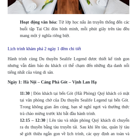
Hoạt động văn hóa:
Từ lớp học nấu ăn truyền thống đến các
buổi tập Tai Chi đón bình minh, mỗi phút giây trên tàu đều
mang một ý nghĩa riêng biệt.
Lịch trình khám phá 2 ngày 1 đêm chi tiết
Hành trình cùng Du thuyền Sealife Legend được thiết kế tinh gọn
nhưng vẫn đảm bảo du khách có thể chạm đến những địa danh nổi
tiếng nhất của vùng di sản.
Ngày 1: Hà Nội – Cảng Phà Gót – Vịnh Lan Hạ
11:30
| Đón khách tại bến Gót (Hải Phòng) Quý khách có mặt
tại văn phòng chờ của Du thuyền Sealife Legend tại bến Gót.
Trong không gian ấm cúng, bạn sẽ nghỉ ngơi và thưởng thức
trà chào mừng trước khi bắt đầu hành trình.
12:15 – 12:30
| Lên tàu và nhận phòng Quý khách di chuyển
ra du thuyền bằng tàu truyền tải. Sau khi lên tàu, quản lý tàu
sẽ giới thiệu ngắn gọn về lịch trình, các quy định an toàn và