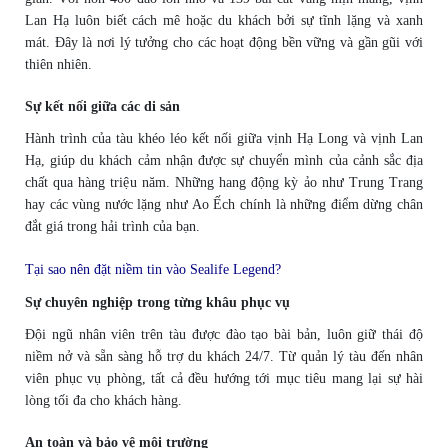
Lan Hạ luôn biết cách mê hoặc du khách bởi sự tĩnh lặng và xanh
mát. Đây là nơi lý tưởng cho các hoạt động bền vững và gần gũi với
thiên nhiên.
Sự kết nối giữa các di sản
Hành trình của tàu khéo léo kết nối giữa vịnh Hạ Long và vịnh Lan
Hạ, giúp du khách cảm nhận được sự chuyển mình của cảnh sắc địa
chất qua hàng triệu năm. Những hang động kỳ ảo như Trung Trang
hay các vùng nước lặng như Ao Ếch chính là những điểm dừng chân
đắt giá trong hải trình của bạn.
Tại sao nên đặt niềm tin vào Sealife Legend?
Sự chuyên nghiệp trong từng khâu phục vụ
Đội ngũ nhân viên trên tàu được đào tạo bài bản, luôn giữ thái độ
niềm nở và sẵn sàng hỗ trợ du khách 24/7. Từ quản lý tàu đến nhân
viên phục vụ phòng, tất cả đều hướng tới mục tiêu mang lại sự hài
lòng tối đa cho khách hàng.
An toàn và bảo vệ môi trường