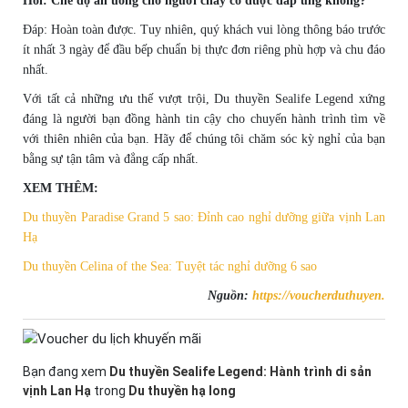
Hỏi: Chế độ ăn uống cho người chay có được đáp ứng không?
Đáp: Hoàn toàn được. Tuy nhiên, quý khách vui lòng thông báo trước
ít nhất 3 ngày để đầu bếp chuẩn bị thực đơn riêng phù hợp và chu đáo
nhất.
Với tất cả những ưu thế vượt trội, Du thuyền Sealife Legend xứng
đáng là người bạn đồng hành tin cậy cho chuyến hành trình tìm về
với thiên nhiên của bạn. Hãy để chúng tôi chăm sóc kỳ nghỉ của bạn
bằng sự tận tâm và đẳng cấp nhất.
XEM THÊM:
Du thuyền Paradise Grand 5 sao: Đỉnh cao nghỉ dưỡng giữa vịnh Lan
Hạ
Du thuyền Celina of the Sea: Tuyệt tác nghỉ dưỡng 6 sao
Nguồn:
https://voucherduthuyen.
Bạn đang xem
Du thuyền Sealife Legend: Hành trình di sản
vịnh Lan Hạ
trong
Du thuyền hạ long