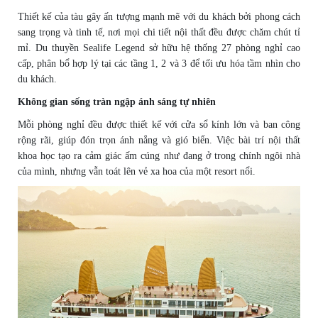
Thiết kế của tàu gây ấn tượng mạnh mẽ với du khách bởi phong cách
sang trọng và tinh tế, nơi mọi chi tiết nội thất đều được chăm chút tỉ
mỉ. Du thuyền Sealife Legend sở hữu hệ thống 27 phòng nghỉ cao
cấp, phân bổ hợp lý tại các tầng 1, 2 và 3 để tối ưu hóa tầm nhìn cho
du khách.
Không gian sống tràn ngập ánh sáng tự nhiên
Mỗi phòng nghỉ đều được thiết kế với cửa sổ kính lớn và ban công
rộng rãi, giúp đón trọn ánh nắng và gió biển. Việc bài trí nội thất
khoa học tạo ra cảm giác ấm cúng như đang ở trong chính ngôi nhà
của mình, nhưng vẫn toát lên vẻ xa hoa của một resort nổi.