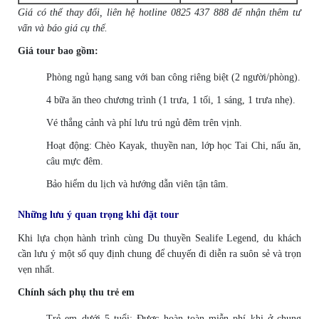
Giá có thể thay đổi, liên hệ hotline 0825 437 888 để nhận thêm tư
vấn và báo giá cụ thể.
Giá tour bao gồm:
Phòng ngủ hạng sang với ban công riêng biệt (2 người/phòng).
4 bữa ăn theo chương trình (1 trưa, 1 tối, 1 sáng, 1 trưa nhẹ).
Vé thắng cảnh và phí lưu trú ngủ đêm trên vịnh.
Hoạt động: Chèo Kayak, thuyền nan, lớp học Tai Chi, nấu ăn,
câu mực đêm.
Bảo hiểm du lịch và hướng dẫn viên tận tâm.
Những lưu ý quan trọng khi đặt tour
Khi lựa chọn hành trình cùng Du thuyền Sealife Legend, du khách
cần lưu ý một số quy định chung để chuyến đi diễn ra suôn sẻ và trọn
vẹn nhất.
Chính sách phụ thu trẻ em
Trẻ em dưới 5 tuổi: Được hoàn toàn miễn phí khi ở chung