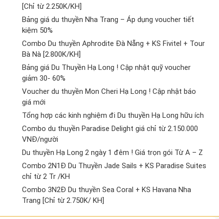
[Chỉ từ 2.250K/KH]
Bảng giá du thuyền Nha Trang – Áp dụng voucher tiết
kiệm 50%
Combo Du thuyền Aphrodite Đà Nẵng + KS Fivitel + Tour
Bà Nà [2.800K/KH]
Bảng giá Du Thuyền Hạ Long ! Cập nhật quỹ voucher
giảm 30- 60%
Voucher du thuyền Mon Cheri Hạ Long ! Cập nhật báo
giá mới
Tổng hợp các kinh nghiệm đi Du thuyền Hạ Long hữu ích
Combo du thuyền Paradise Delight giá chỉ từ 2.150.000
VNĐ/người
Du thuyền Hạ Long 2 ngày 1 đêm ! Giá trọn gói Từ A – Z
Combo 2N1Đ Du Thuyền Jade Sails + KS Paradise Suites
chỉ từ 2 Tr /KH
Combo 3N2Đ Du thuyền Sea Coral + KS Havana Nha
Trang [Chỉ từ 2.750K/ KH]