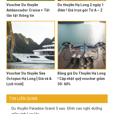
Voucher Du thuyền
Du thuyền Hạ Long 2 ngày 1
Ambassador Cruise + Tất
đêm ! Giá trọn gói Từ A – Z
tần tật thông tin
Voucher Du thuyền Sea
Bảng giá Du Thuyền Hạ Long
Octopus Hạ Long [ Giá vé &
! Cập nhật quỹ voucher giảm
Lịch trình]
30- 60%
TIN LIÊN QUAN
Du thuyền Paradise Grand 5 sao: Đỉnh cao nghỉ dưỡng