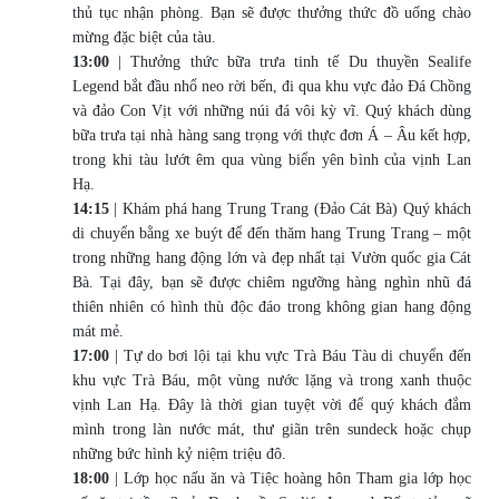
thủ tục nhận phòng. Bạn sẽ được thưởng thức đồ uống chào
mừng đặc biệt của tàu.
13:00
| Thưởng thức bữa trưa tinh tế Du thuyền Sealife
Legend bắt đầu nhổ neo rời bến, đi qua khu vực đảo Đá Chồng
và đảo Con Vịt với những núi đá vôi kỳ vĩ. Quý khách dùng
bữa trưa tại nhà hàng sang trọng với thực đơn Á – Âu kết hợp,
trong khi tàu lướt êm qua vùng biển yên bình của vịnh Lan
Hạ.
14:15
| Khám phá hang Trung Trang (Đảo Cát Bà) Quý khách
di chuyển bằng xe buýt để đến thăm hang Trung Trang – một
trong những hang động lớn và đẹp nhất tại Vườn quốc gia Cát
Bà. Tại đây, bạn sẽ được chiêm ngưỡng hàng nghìn nhũ đá
thiên nhiên có hình thù độc đáo trong không gian hang động
mát mẻ.
17:00
| Tự do bơi lội tại khu vực Trà Báu Tàu di chuyển đến
khu vực Trà Báu, một vùng nước lặng và trong xanh thuộc
vịnh Lan Hạ. Đây là thời gian tuyệt vời để quý khách đắm
mình trong làn nước mát, thư giãn trên sundeck hoặc chụp
những bức hình kỷ niệm triệu đô.
18:00
| Lớp học nấu ăn và Tiệc hoàng hôn Tham gia lớp học