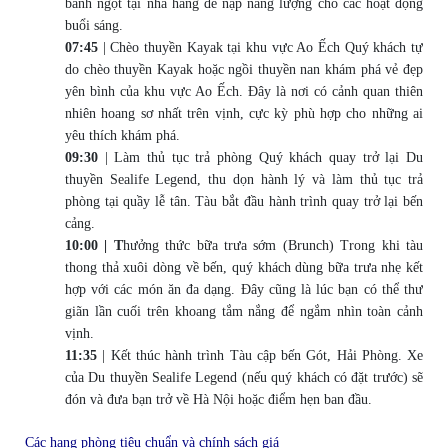
bánh ngọt tại nhà hàng để nạp năng lượng cho các hoạt động
buổi sáng.
07:45
| Chèo thuyền Kayak tại khu vực Ao Ếch Quý khách tự
do chèo thuyền Kayak hoặc ngồi thuyền nan khám phá vẻ đẹp
yên bình của khu vực Ao Ếch. Đây là nơi có cảnh quan thiên
nhiên hoang sơ nhất trên vịnh, cực kỳ phù hợp cho những ai
yêu thích khám phá.
09:30
| Làm thủ tục trả phòng Quý khách quay trở lại Du
thuyền Sealife Legend, thu dọn hành lý và làm thủ tục trả
phòng tại quầy lễ tân. Tàu bắt đầu hành trình quay trở lại bến
cảng.
10:00 | T
hưởng thức bữa trưa sớm (Brunch) Trong khi tàu
thong thả xuôi dòng về bến, quý khách dùng bữa trưa nhẹ kết
hợp với các món ăn đa dạng. Đây cũng là lúc bạn có thể thư
giãn lần cuối trên khoang tắm nắng để ngắm nhìn toàn cảnh
vịnh.
11:35
| Kết thúc hành trình Tàu cập bến Gót, Hải Phòng. Xe
của Du thuyền Sealife Legend (nếu quý khách có đặt trước) sẽ
đón và đưa bạn trở về Hà Nội hoặc điểm hẹn ban đầu.
Các hạng phòng tiêu chuẩn và c
hính sách giá