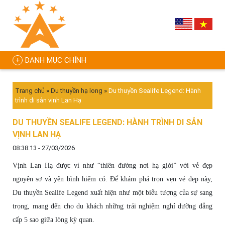
DANH MỤC CHÍNH
Trang chủ
»
Du thuyền hạ long
»
Du thuyền Sealife Legend: Hành
trình di sản vịnh Lan Hạ
DU THUYỀN SEALIFE LEGEND: HÀNH TRÌNH DI SẢN
VỊNH LAN HẠ
08:38:13 - 27/03/2026
Vịnh Lan Hạ được ví như “thiên đường nơi hạ giới” với vẻ đẹp
nguyên sơ và yên bình hiếm có. Để khám phá trọn vẹn vẻ đẹp này,
Du thuyền Sealife Legend xuất hiện như một biểu tượng của sự sang
trọng, mang đến cho du khách những trải nghiệm nghỉ dưỡng đẳng
cấp 5 sao giữa lòng kỳ quan.