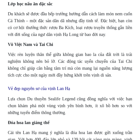
Lớp học nấu ăn đặc sắc
Du khách sẽ được đầu bếp trưởng hướng dẫn cách làm món nem cuốn
Cá Thính – một đặc sản dân dã nhưng đầy tinh tế. Đặc biệt, bạn còn
có cơ hội thưởng thức rượu Ba Kích, loại rượu truyền thống gắn liền
với đời sống của ngư dân vịnh Hạ Long từ bao đời nay.
Võ Việt Nam và Tai Chi
Việc rèn luyện thân thể giữa không gian bao la của đất trời là trải
nghiệm không nên bỏ lỡ. Các động tác uyển chuyển của Tai Chi
không chỉ giúp cân bằng tâm trí mà còn mang lại nguồn năng lượng
tích cực cho một ngày mới đầy hứng khởi trên vịnh di sản.
Vẻ đẹp nguyên sơ của vịnh Lan Hạ
Lựa chọn Du thuyền Sealife Legend cũng đồng nghĩa với việc bạn
chọn khám phá một vùng vịnh yên bình hơn, ít xô bồ hơn so với
những tuyến điểm thông thường.
Đóa hoa lan giáng thế
Cái tên Lan Hạ mang ý nghĩa là đóa hoa lan được gửi xuống trần
gian. Với hơn 400 đảo lớn nhỏ và 139 bãi cát vàng mịn màng, vịnh