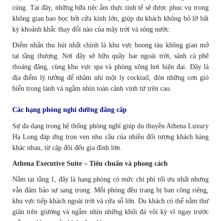
cúng. Tại đây, những bữa tiệc ẩm thực tinh tế sẽ được phục vụ trong
không gian bao bọc bởi cửa kính lớn, giúp du khách không bỏ lỡ bất
kỳ khoảnh khắc thay đổi nào của mây trời và sóng nước.
Điểm nhấn thu hút nhất chính là khu vực boong tàu không gian mở
tại tầng thượng. Nơi đây sở hữu quầy bar ngoài trời, sảnh cà phê
thoáng đãng, cùng khu vực spa và phòng xông hơi hiện đại. Đây là
địa điểm lý tưởng để nhâm nhi một ly cocktail, đón những cơn gió
biển trong lành và ngắm nhìn toàn cảnh vịnh từ trên cao.
Các hạng phòng nghỉ dưỡng đẳng cấp
Sự đa dạng trong hệ thống phòng nghỉ giúp du thuyền Athena Luxury
Hạ Long đáp ứng trọn vẹn nhu cầu của nhiều đối tượng khách hàng
khác nhau, từ cặp đôi đến gia đình lớn.
Athena Executive Suite – Tiêu chuẩn và phong cách
Nằm tại tầng 1, đây là hạng phòng có mức chi phí tối ưu nhất nhưng
vẫn đảm bảo sự sang trọng. Mỗi phòng đều trang bị ban công riêng,
khu vực tiếp khách ngoài trời và cửa sổ lớn. Du khách có thể nằm thư
giãn trên giường và ngắm nhìn những khối đá vôi kỳ vĩ ngay trước