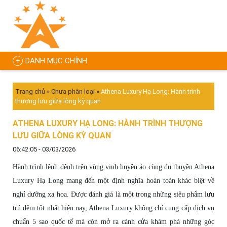
DANH MỤC CHÍNH
Trang chủ
»
Chưa phân loại
»
Athena Luxury Hạ Long: Hành trình
thượng lưu giữa lòng kỳ quan
ATHENA LUXURY HẠ LONG: HÀNH TRÌNH THƯỢNG
LƯU GIỮA LÒNG KỲ QUAN
06:42:05 - 03/03/2026
Hành trình lênh đênh trên vùng vịnh huyền ảo cùng du thuyền Athena
Luxury Hạ Long mang đến một định nghĩa hoàn toàn khác biệt về
nghỉ dưỡng xa hoa. Được đánh giá là một trong những siêu phẩm lưu
trú đêm tốt nhất hiện nay, Athena Luxury không chỉ cung cấp dịch vụ
chuẩn 5 sao quốc tế mà còn mở ra cánh cửa khám phá những góc