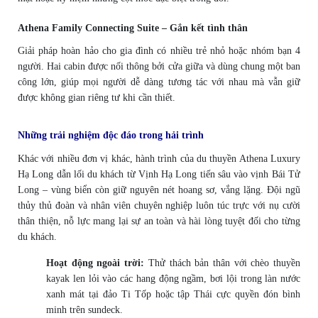
Athena Family Connecting Suite – Gắn kết tình thân
Giải pháp hoàn hảo cho gia đình có nhiều trẻ nhỏ hoặc nhóm bạn 4
người. Hai cabin được nối thông bởi cửa giữa và dùng chung một ban
công lớn, giúp mọi người dễ dàng tương tác với nhau mà vẫn giữ
được không gian riêng tư khi cần thiết.
Những trải nghiệm độc đáo trong hải trình
Khác với nhiều đơn vị khác, hành trình của du thuyền Athena Luxury
Hạ Long dẫn lối du khách từ Vịnh Hạ Long tiến sâu vào vịnh Bái Tử
Long – vùng biển còn giữ nguyên nét hoang sơ, vắng lặng. Đội ngũ
thủy thủ đoàn và nhân viên chuyên nghiệp luôn túc trực với nụ cười
thân thiện, nỗ lực mang lại sự an toàn và hài lòng tuyệt đối cho từng
du khách.
Hoạt động ngoài trời:
Thử thách bản thân với chèo thuyền
kayak len lỏi vào các hang động ngầm, bơi lội trong làn nước
xanh mát tại đảo Ti Tốp hoặc tập Thái cực quyền đón bình
minh trên sundeck.