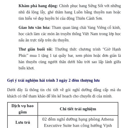
Khám phá hang động:
Chinh phục hang Sửng Sốt với những
nhũ đá lộng lẫy, ghé thăm hang Luồn bằng thuyền nan hoặc
tìm hiểu vẻ đẹp huyền bí của động Thiên Cảnh Sơn.
Giao lưu văn hóa:
Tham quan làng chài Vang Viêng cổ kính,
học cách làm các món ăn truyền thống Việt Nam trong lớp học
nấu ăn trực tiếp trên du thuyền.
Thư giãn buổi tối:
Thưởng thức chương trình “Giờ Hạnh
Phúc” mua 1 tặng 1 tại quầy bar, xem phim hoặc đơn giản là
hàn thuyên cùng người thân dưới bầu trời sao lấp lánh giữa
biển khơi.
Gợi ý trải nghiệm hải trình 3 ngày 2 đêm thượng lưu
Dưới đây là thông tin chi tiết về gói nghỉ dưỡng đẳng cấp mà du
khách có thể tham khảo để lên kế hoạch cho chuyến đi của mình.
Dịch vụ bao
Chi tiết trải nghiệm
gồm
02 đêm nghỉ dưỡng hạng phòng Athena
Lưu trú
Executive Suite ban công hướng Vịnh