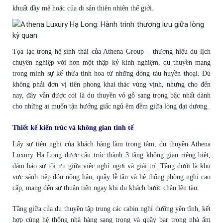
khuất đầy mê hoặc của di sản thiên nhiên thế giới.
Tọa lạc trong hệ sinh thái của Athena Group – thương hiệu du lịch
chuyên nghiệp với hơn một thập kỷ kinh nghiệm, du thuyền mang
trong mình sự kế thừa tinh hoa từ những dòng tàu huyền thoại. Dù
không phải đơn vị tiên phong khai thác vùng vịnh, nhưng cho đến
nay, đây vẫn được coi là du thuyền vỏ gỗ sang trọng bậc nhất dành
cho những ai muốn tận hưởng giấc ngủ êm đềm giữa lòng đại dương.
Thiết kế kiến trúc và không gian tinh tế
Lấy sự tiện nghi của khách hàng làm trọng tâm, du thuyền Athena
Luxury Hạ Long được cấu trúc thành 3 tầng không gian riêng biệt,
đảm bảo sự tối ưu giữa việc nghỉ ngơi và giải trí. Tầng dưới là khu
vực sảnh tiếp đón nồng hậu, quầy lễ tân và hệ thống phòng nghỉ cao
cấp, mang đến sự thuận tiện ngay khi du khách bước chân lên tàu.
Tầng giữa của du thuyền tập trung các cabin nghỉ dưỡng yên tĩnh, kết
hợp cùng hệ thống nhà hàng sang trọng và quầy bar trong nhà ấm