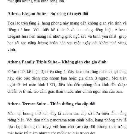
mắt qua khung cửa kính rộng lớn.
Athena Elegant Suite – Sự riêng tư tuyệt đối
Tọa lạc trên tầng 2, hạng phòng này mang đến không gian yên tĩnh và
riêng tư hơn. Với thiết kế tinh tế và ban công riêng biệt, Athena
Elegant hứa hẹn mang lại những giấc ngủ sâu và bình yên nhất, giúp
bạn tái tạo năng lượng hoàn hảo sau một ngày dài khám phá vùng
vịnh.
Athena Family Triple Suite – Không gian cho gia đình
Được thiết kế hiện đại trên tầng 1, đây là cabin rộng rãi nhất tại tầng
này, đặc biệt dành cho nhóm bạn hoặc gia đình 3 người. Mọi tiện
nghi từ tivi màn hình LED, điều hòa đến phòng tắm kính đều được
chuẩn bị tỉ mỉ, tạo cảm giác thân thuộc như chính ngôi nhà của bạn.
Athena Terrace Suite – Thiên đường cho cặp đôi
Nằm tại boong thứ hai, đây là cabin cao cấp sở hữu hiên tắm nắng
riêng biệt. Với tầm nhìn panorama toàn cảnh biển, hạng phòng này là
lựa chọn không thể tuyệt vời hơn cho các cặp đôi hưởng tuần trăng
mật hoặc kỷ niệm những cột mốc đặc biệt trong đời.