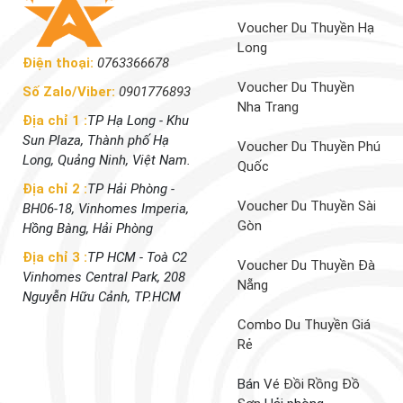
Voucher Du Thuyền Hạ
Long
Điện thoại:
0763366678
Voucher Du Thuyền
Số Zalo/Viber:
0901776893
Nha Trang
Địa chỉ 1 :
TP Hạ Long - Khu
Sun Plaza, Thành phố Hạ
Voucher Du Thuyền Phú
Long, Quảng Ninh, Việt Nam.
Quốc
Địa chỉ 2 :
TP Hải Phòng -
Voucher Du Thuyền Sài
BH06-18, Vinhomes Imperia,
Gòn
Hồng Bàng, Hải Phòng
Địa chỉ 3 :
TP HCM - Toà C2
Voucher Du Thuyền Đà
Vinhomes Central Park, 208
Nẵng
Nguyễn Hữu Cảnh, TP.HCM
Combo Du Thuyền Giá
Rẻ
Bán
Vé Đồi Rồng Đồ