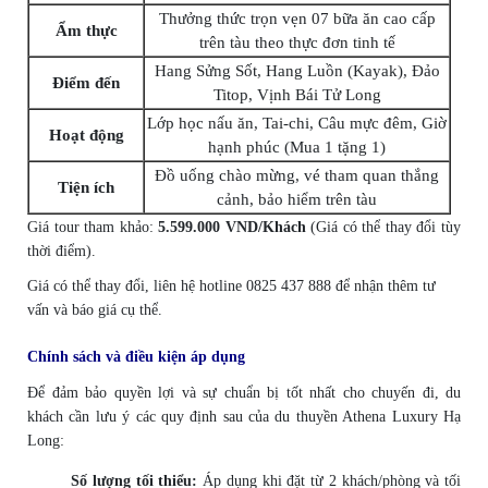
Thưởng thức trọn vẹn 07 bữa ăn cao cấp
Ẩm thực
trên tàu theo thực đơn tinh tế
Hang Sửng Sốt, Hang Luồn (Kayak), Đảo
Điểm đến
Titop, Vịnh Bái Tử Long
Lớp học nấu ăn, Tai-chi, Câu mực đêm, Giờ
Hoạt động
hạnh phúc (Mua 1 tặng 1)
Đồ uống chào mừng, vé tham quan thắng
Tiện ích
cảnh, bảo hiểm trên tàu
Giá tour tham khảo:
5.599.000 VND/Khách
(Giá có thể thay đổi tùy
thời điểm).
Giá có thể thay đổi, liên hệ hotline 0825 437 888 để nhận thêm tư
vấn và báo giá cụ thể.
Chính sách và điều kiện áp dụng
Để đảm bảo quyền lợi và sự chuẩn bị tốt nhất cho chuyến đi, du
khách cần lưu ý các quy định sau của du thuyền Athena Luxury Hạ
Long:
Số lượng tối thiểu:
Áp dụng khi đặt từ 2 khách/phòng và tối