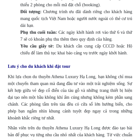
thiểu 2 phòng cho mỗi mã đặt chỗ (booking).
Đối tượng:
Chương trình ưu đãi dành riêng cho khách hàng
mang quốc tịch Việt Nam hoặc người nước ngoài có thẻ cư trú
dài hạn.
Phụ thu cuối tuần:
Các ngày khởi hành rơi vào thứ 6 và thứ
7 sẽ có khoản phụ thu thêm theo quy định của hãng.
Yêu cầu giấy tờ:
Du khách cần cung cấp CCCD hoặc Hộ
chiếu để làm thủ tục khai báo cảng vụ trước ngày khởi hành.
Lưu ý cho du khách khi đặt tour
Khi lựa chọn du thuyền Athena Luxury Hạ Long, bạn không chỉ mua
một chuyến tham quan mà đang đầu tư vào một trải nghiệm sống. Sự
kết hợp giữa vẻ đẹp cổ điển của tàu gỗ và những trang thiết bị hiện
đại tạo nên một bầu không khí ấm cúng nhưng không kém phần sang
chảnh. Các phòng tắm trên tàu đều có cửa sổ lớn hướng biển, cho
phép bạn ngắm nhìn khung cảnh tuyệt đẹp ngay cả trong những
khoảnh khắc riêng tư nhất.
Nhân viên trên du thuyền Athena Luxury Hạ Long được đào tạo bài
bản để phục vụ từng nhu cầu nhỏ nhất của khách hàng. Từ việc chuẩn