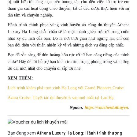
bị một bữa tối lãng mạn trên boong tàu cho đến việc hỗ trợ trẻ em
tham gia các hoạt động chèo thuyền, tất cả đều được thực hiện với sự
tận tâm và chuyên nghiệp.
Hành trình chinh phục vùng vịnh huyền ảo cùng du thuyền Athena
Luxury Hạ Long chắc chắn sẽ là một mảnh ghép rực rỡ trong cuốn
nhật ký du lịch của bạn. Đó là nơi thời gian như ngừng lại, chỉ còn
bạn đối diện với thiên nhiên kỳ vĩ và những dịch vụ đẳng cấp nhất.
Bạn đã sẵn sàng để đón hoàng hôn rực rỡ từ ban công riêng của mình
chưa? Hãy để tôi hỗ trợ bạn kiểm tra tình trạng phòng trống và những
ưu đãi mới nhất cho chuyến đi sắp tới nhé!
XEM THÊM:
Lịch trình khám phá trọn vịnh Hạ Long với Grand Pioneers Cruise
Azura Cruise: Tuyệt tác du thuyền 6 sao mới nhất tại Lan Hạ
Nguồn:
https://voucherduthuyen.
Bạn đang xem
Athena Luxury Hạ Long: Hành trình thượng