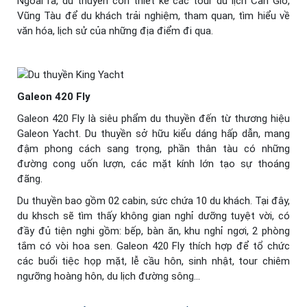
Ngoài ra, du thuyền còn thiết kế các tour du lịch Cần Giờ,
Vũng Tàu để du khách trải nghiệm, tham quan, tìm hiểu về
văn hóa, lịch sử của những địa điểm đi qua.
Galeon 420 Fly
Galeon 420 Fly là siêu phẩm du thuyền đến từ thương hiệu
Galeon Yacht. Du thuyền sở hữu kiểu dáng hấp dẫn, mang
đậm phong cách sang trọng, phần thân tàu có những
đường cong uốn lượn, các mặt kính lớn tạo sự thoáng
đãng.
Du thuyền bao gồm 02 cabin, sức chứa 10 du khách. Tại đây,
du khsch sẽ tìm thấy không gian nghỉ dưỡng tuyệt vời, có
đầy đủ tiện nghi gồm: bếp, bàn ăn, khu nghỉ ngơi, 2 phòng
tắm có vòi hoa sen. Galeon 420 Fly thích hợp để tổ chức
các buổi tiệc họp mặt, lễ cầu hôn, sinh nhật, tour chiêm
ngưỡng hoàng hôn, du lịch đường sông…