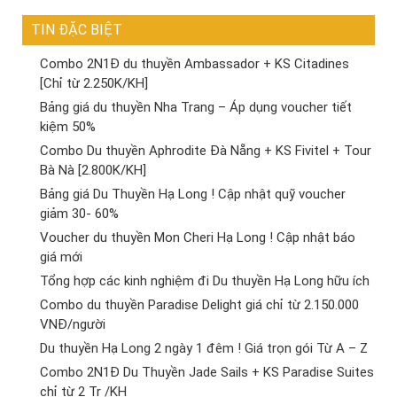
TIN ĐẶC BIỆT
Combo 2N1Đ du thuyền Ambassador + KS Citadines
[Chỉ từ 2.250K/KH]
Bảng giá du thuyền Nha Trang – Áp dụng voucher tiết
kiệm 50%
Combo Du thuyền Aphrodite Đà Nẵng + KS Fivitel + Tour
Bà Nà [2.800K/KH]
Bảng giá Du Thuyền Hạ Long ! Cập nhật quỹ voucher
giảm 30- 60%
Voucher du thuyền Mon Cheri Hạ Long ! Cập nhật báo
giá mới
Tổng hợp các kinh nghiệm đi Du thuyền Hạ Long hữu ích
Combo du thuyền Paradise Delight giá chỉ từ 2.150.000
VNĐ/người
Du thuyền Hạ Long 2 ngày 1 đêm ! Giá trọn gói Từ A – Z
Combo 2N1Đ Du Thuyền Jade Sails + KS Paradise Suites
chỉ từ 2 Tr /KH