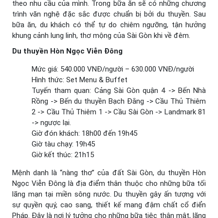
theo nhu cầu của mình. Trong bữa ăn sẽ có những chương
trình văn nghệ đặc sắc được chuẩn bị bởi du thuyền. Sau
bữa ăn, du khách có thể tự do chiêm ngưỡng, tận hưởng
khung cảnh lung linh, thơ mộng của Sài Gòn khi về đêm.
Du thuyền Hòn Ngọc Viễn Đông
Mức giá: 540.000 VNĐ/người – 630.000 VNĐ/người
Hình thức: Set Menu & Buffet
Tuyến tham quan: Cảng Sài Gòn quận 4 -> Bến Nhà
Rồng -> Bến du thuyền Bạch Đằng -> Cầu Thủ Thiêm
2 -> Cầu Thủ Thiêm 1 -> Cầu Sài Gòn -> Landmark 81
-> ngược lại.
Giờ đón khách: 18h00 đến 19h45
Giờ tàu chạy: 19h45
Giờ kết thúc: 21h15
Mệnh danh là “nàng thơ” của đất Sài Gòn, du thuyền Hòn
Ngọc Viễn Đông là địa điểm thân thuộc cho những bữa tối
lãng mạn tại miền sông nước. Du thuyền gây ấn tượng với
sự quyền quý, cao sang, thiết kế mang đậm chất cổ điển
Pháp. Đây là nơi lý tưởng cho những bữa tiệc thân mật, lãng