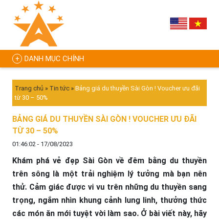
DANH MỤC CHÍNH
Trang chủ
»
Tin tức
»
Bảng giá du thuyền Sài Gòn ! Voucher ưu đãi
từ 30 – 50%
BẢNG GIÁ DU THUYỀN SÀI GÒN ! VOUCHER ƯU ĐÃI
TỪ 30 – 50%
01:46:02 - 17/08/2023
Khám phá vẻ đẹp Sài Gòn về đêm bằng du thuyền
trên sông là một trải nghiệm lý tưởng mà bạn nên
thử. Cảm giác được vi vu trên những du thuyền sang
trọng, ngắm nhìn khung cảnh lung linh, thưởng thức
các món ăn mới tuyệt vời làm sao. Ở bài viết này, hãy