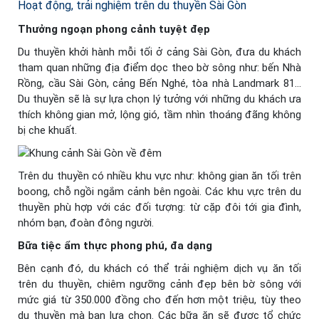
Hoạt động, trải nghiệm trên du thuyền Sài Gòn
Thưởng ngoạn phong cảnh tuyệt đẹp
Du thuyền khởi hành mỗi tối ở cảng Sài Gòn, đưa du khách
tham quan những địa điểm dọc theo bờ sông như: bến Nhà
Rồng, cầu Sài Gòn, cảng Bến Nghé, tòa nhà Landmark 81…
Du thuyền sẽ là sự lựa chọn lý tưởng với những du khách ưa
thích không gian mở, lộng gió, tầm nhìn thoáng đãng không
bị che khuất.
Trên du thuyền có nhiều khu vực như: không gian ăn tối trên
boong, chỗ ngồi ngắm cảnh bên ngoài. Các khu vực trên du
thuyền phù hợp với các đối tượng: từ cặp đôi tới gia đình,
nhóm bạn, đoàn đông người.
Bữa tiệc ẩm thực phong phú, đa dạng
Bên cạnh đó, du khách có thể trải nghiệm dịch vụ ăn tối
trên du thuyền, chiêm ngưỡng cảnh đẹp bên bờ sông với
mức giá từ 350.000 đồng cho đến hơn một triệu, tùy theo
du thuyền mà bạn lựa chọn. Các bữa ăn sẽ được tổ chức