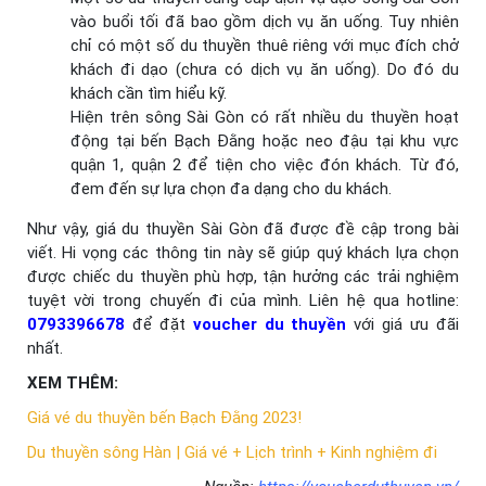
vào buổi tối đã bao gồm dịch vụ ăn uống. Tuy nhiên
chỉ có một số du thuyền thuê riêng với mục đích chở
khách đi dạo (chưa có dịch vụ ăn uống). Do đó du
khách cần tìm hiểu kỹ.
Hiện trên sông Sài Gòn có rất nhiều du thuyền hoạt
động tại bến Bạch Đằng hoặc neo đậu tại khu vực
quận 1, quận 2 để tiện cho việc đón khách. Từ đó,
đem đến sự lựa chọn đa dạng cho du khách.
Như vậy, giá du thuyền Sài Gòn đã được đề cập trong bài
viết. Hi vọng các thông tin này sẽ giúp quý khách lựa chọn
được chiếc du thuyền phù hợp, tận hưởng các trải nghiệm
tuyệt vời trong chuyến đi của mình. Liên hệ qua hotline:
0793396678
để đặt
voucher du thuyền
với giá ưu đãi
nhất.
XEM THÊM:
Giá vé du thuyền bến Bạch Đằng 2023!
Du thuyền sông Hàn | Giá vé + Lịch trình + Kinh nghiệm đi