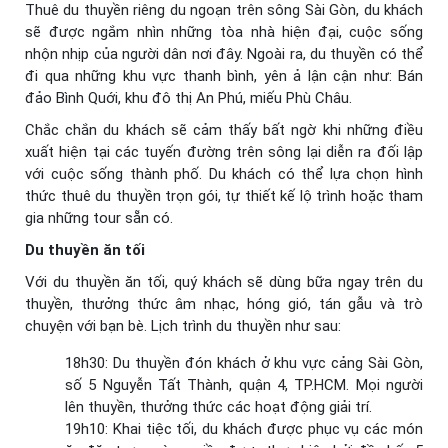
Thuê du thuyền riêng du ngoạn trên sông Sài Gòn, du khách
sẽ được ngắm nhìn những tòa nhà hiện đại, cuộc sống
nhộn nhịp của người dân nơi đây. Ngoài ra, du thuyền có thể
đi qua những khu vực thanh bình, yên ả lận cận như: Bán
đảo Bình Quới, khu đô thị An Phú, miếu Phù Châu.
Chắc chắn du khách sẽ cảm thấy bất ngờ khi những điều
xuất hiện tại các tuyến đường trên sông lại diễn ra đối lập
với cuộc sống thành phố. Du khách có thể lựa chọn hình
thức thuê du thuyền trọn gói, tự thiết kế lộ trình hoặc tham
gia những tour sẵn có.
Du thuyền ăn tối
Với du thuyền ăn tối, quý khách sẽ dùng bữa ngay trên du
thuyền, thưởng thức âm nhạc, hóng gió, tán gẫu và trò
chuyện với bạn bè. Lịch trình du thuyền như sau:
18h30: Du thuyền đón khách ở khu vực cảng Sài Gòn,
số 5 Nguyễn Tất Thành, quận 4, TP.HCM. Mọi người
lên thuyền, thưởng thức các hoạt động giải trí.
19h10: Khai tiệc tối, du khách được phục vụ các món