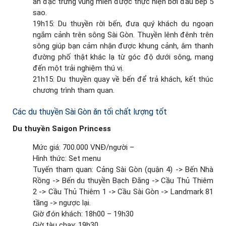
ăn đặc trưng vùng miền được thực hiện bởi đầu bếp 5
sao.
19h15: Du thuyền rời bến, đưa quý khách du ngoạn
ngắm cảnh trên sông Sài Gòn. Thuyền lênh đênh trên
sông giúp bạn cảm nhận được khung cảnh, âm thanh
đường phố thật khác lạ từ góc độ dưới sông, mang
đến một trải nghiệm thú vị.
21h15: Du thuyền quay về bến để trả khách, kết thúc
chương trình tham quan.
Các du thuyền Sài Gòn ăn tối chất lượng tốt
Du thuyền Saigon Princess
Mức giá: 700.000 VNĐ/người –
Hình thức: Set menu
Tuyến tham quan: Cảng Sài Gòn (quận 4) -> Bến Nhà
Rồng -> Bến du thuyền Bạch Đằng -> Cầu Thủ Thiêm
2 -> Cầu Thủ Thiêm 1 -> Cầu Sài Gòn -> Landmark 81
tầng -> ngược lại.
Giờ đón khách: 18h00 – 19h30
Giờ tàu chạy: 19h30