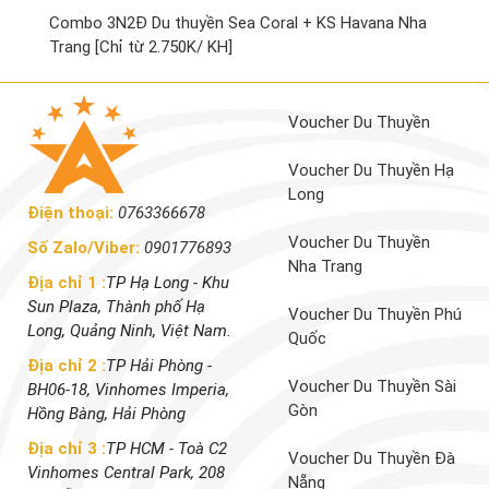
Combo 3N2Đ Du thuyền Sea Coral + KS Havana Nha
Trang [Chỉ từ 2.750K/ KH]
Voucher Du Thuyền
Voucher Du Thuyền Hạ
Long
Điện thoại:
0763366678
Voucher Du Thuyền
Số Zalo/Viber:
0901776893
Nha Trang
Địa chỉ 1 :
TP Hạ Long - Khu
Sun Plaza, Thành phố Hạ
Voucher Du Thuyền Phú
Long, Quảng Ninh, Việt Nam.
Quốc
Địa chỉ 2 :
TP Hải Phòng -
Voucher Du Thuyền Sài
BH06-18, Vinhomes Imperia,
Gòn
Hồng Bàng, Hải Phòng
Địa chỉ 3 :
TP HCM - Toà C2
Voucher Du Thuyền Đà
Vinhomes Central Park, 208
Nẵng