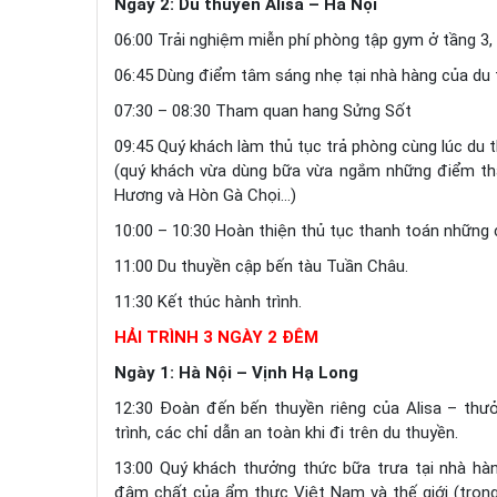
Ngày 2: Du thuyền Alisa – Hà Nội
06:00 Trải nghiệm miễn phí phòng tập gym ở tầng 3,
06:45 Dùng điểm tâm sáng nhẹ tại nhà hàng của du 
07:30 – 08:30 Tham quan hang Sửng Sốt
09:45
Quý khách làm thủ tục trả phòng cùng lúc du 
(quý khách vừa dùng bữa vừa ngắm những điểm th
Hương và Hòn Gà Chọi…)
10:00 – 10:30 Hoàn thiện thủ tục thanh toán những c
11:00 Du thuyền cập bến tàu Tuần Châu.
11:30 Kết thúc hành trình.
HẢI TRÌNH 3 NGÀY 2 ĐÊM
Ngày 1: Hà Nội – Vịnh Hạ Long
12:30 Đoàn đến bến thuyền riêng của Alisa – thư
trình, các chỉ dẫn an toàn khi đi trên du thuyền.
13:00 Quý khách thưởng thức bữa trưa tại nhà hà
đậm chất của ẩm thực Việt Nam và thế giới (tron