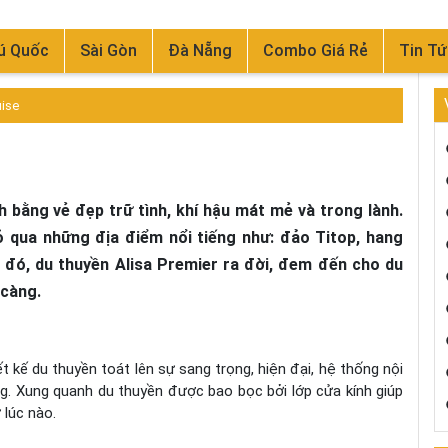
ú Quốc
Sài Gòn
Đà Nẵng
Combo Giá Rẻ
Tin Tứ
uise
h bằng vẻ đẹp trữ tình, khí hậu mát mẻ và trong lành.
ỏ qua những địa điểm nổi tiếng như: đảo Titop, hang
đó, du thuyền Alisa Premier ra đời, đem đến cho du
 càng.
t kế du thuyền toát lên sự sang trọng, hiện đại, hệ thống nội
g. Xung quanh du thuyền được bao bọc bởi lớp cửa kính giúp
 lúc nào.