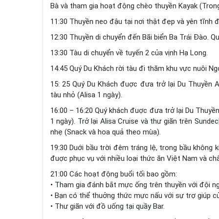
Bà và tham gia hoạt động chèo thuyền Kayak (Trong
11:30 Thuyền neo đậu tại nơi thật đẹp và yên tĩnh 
12:30 Thuyền di chuyển đến Bãi biển Ba Trái Đào. Q
13:30 Tàu di chuyển về tuyến 2 của vịnh Hạ Long.
14:45 Quý Du Khách rời tàu đi thăm khu vực nuôi Ng
15: 25 Quý Du Khách đuợc đưa trở lại Du Thuyền Al
tàu nhỏ (Alisa 1 ngày).
16:00 – 16:20 Quý khách đuợc đưa trở lại Du Thuyền 
1 ngày). Trở lại Alisa Cruise và thư giãn trên Sund
nhẹ (Snack và hoa quả theo mùa).
19:30 Duới bầu trời đêm tráng lệ, trong bầu không k
đuợc phục vụ với nhiều loại thức ăn Việt Nam và ch
21:00 Các hoạt động buổi tối bao gồm:
• Tham gia đánh bắt mực ống trên thuyền với đội ng
• Bạn có thể thuởng thức mực nấu với sự trợ giúp c
• Thư giãn với đồ uống tại quầy Bar.