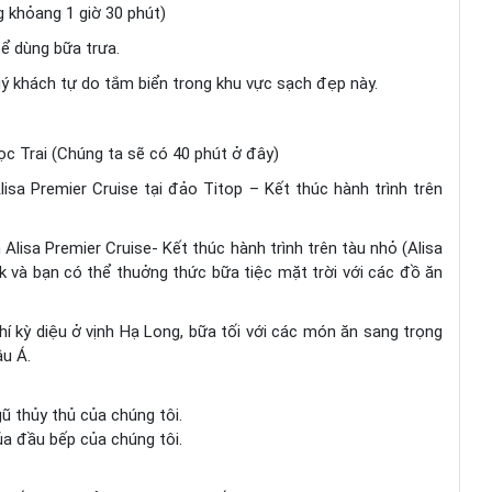
 khỏang 1 giờ 30 phút)
để dùng bữa trưa.
uý khách tự do tắm biển trong khu vực sạch đẹp này.
ọc Trai (Chúng ta sẽ có 40 phút ở đây)
isa Premier Cruise tại đảo Titop – Kết thúc hành trình trên
Alisa Premier Cruise- Kết thúc hành trình trên tàu nhỏ (Alisa
eck và bạn có thể thuởng thức bữa tiệc mặt trời với các đồ ăn
hí kỳ diệu ở vịnh Hạ Long, bữa tối với các món ăn sang trọng
âu Á.
ũ thủy thủ của chúng tôi.
ủa đầu bếp của chúng tôi.