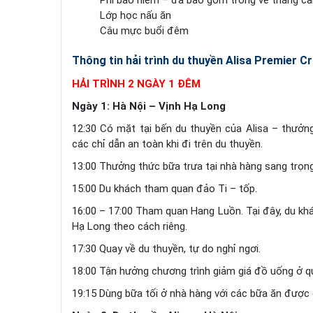
Phí bảo hiểm – đã bao gồm trong vé thắng c
Lớp học nấu ăn
Câu mực buổi đêm
Thông tin hải trình du thuyền Alisa Premier Cr
HẢI TRÌNH 2 NGÀY 1 ĐÊM
Ngày 1: Hà Nội – Vịnh Hạ Long
12:30 Có mặt tại bến du thuyền của Alisa – thưở
các chỉ dẫn an toàn khi đi trên du thuyền.
13:00 Thưởng thức bữa trưa tại nhà hàng sang trọng
15:00 Du khách tham quan đảo Ti – tốp.
16:00 – 17:00 Tham quan Hang Luồn. Tại đây, du kh
Hạ Long theo cách riêng.
17:30 Quay về du thuyền, tự do nghỉ ngơi.
18:00 Tận hưởng chương trình giảm giá đồ uống ở qu
19:15 Dùng bữa tối ở nhà hàng với các bữa ăn được 