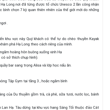
a Hạ Long nơi đã từng được tổ chức Unesco 2 lần công nhận
uộc bình chọn 7 kỳ quan thiên nhiên của thế giới mới do những
gơi .
Đến khu vực này Quý khách có thể tự do chèo thuyền Kayak
 khám phá Hạ Long theo cách riêng của mình.
i (ngắm hoàng hôn buông xuống vịnh Hạ
có sở thích chụp hình).
quầy bar sang trọng Alisa và lớp học nấu ăn.
hòng Tập Gym tại tầng 3 , hoặc ngắm bình
ng của Du thuyền gồm trà, cà phê, sữa tươi, nước lọc, bánh
h Lan Hạ. Tàu dừng tại khu vực hang Sáng Tối thuộc đảo Cát