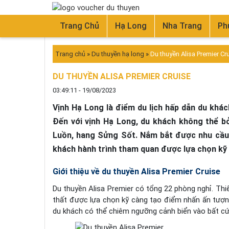
Trang Chủ
Hạ Long
Nha Trang
Ph
Trang chủ
»
Du thuyền hạ long
»
Du thuyền Alisa Premier Cr
DU THUYỀN ALISA PREMIER CRUISE
03:49:11 - 19/08/2023
Vịnh Hạ Long là điểm du lịch hấp dẫn du khác
Đến với vịnh Hạ Long, du khách không thể b
Luồn, hang Sửng Sốt. Nắm bắt được nhu cầu 
khách hành trình tham quan được lựa chọn kỹ
Giới thiệu về du thuyền Alisa Premier Cruise
Du thuyền Alisa Premier có tổng 22 phòng nghỉ. Thiế
thất được lựa chọn kỹ càng tạo điểm nhấn ấn tượn
du khách có thể chiêm ngưỡng cảnh biển vào bất cứ