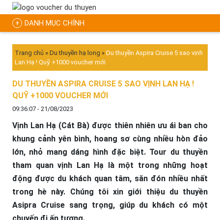
DANH MỤC CHÍNH
Trang chủ
»
Du thuyền hạ long
»
Du thuyền Aspira Cruise 5 sao vịnh
Lan Hạ ! Quỹ +1000 voucher mới
DU THUYỀN ASPIRA CRUISE 5 SAO VỊNH LAN HẠ !
QUỸ +1000 VOUCHER MỚI
09:36:07 - 21/08/2023
Vịnh Lan Hạ (Cát Bà) được thiên nhiên ưu ái ban cho
khung cảnh yên bình, hoang sơ cùng nhiều hòn đảo
lớn, nhỏ mang dáng hình đặc biệt. Tour du thuyền
tham quan vịnh Lan Hạ là một trong những hoạt
động được du khách quan tâm, săn đón nhiều nhất
trong hè này. Chúng tôi xin giới thiệu du thuyền
Asipra Cruise sang trọng, giúp du khách có một
chuyến đi ấn tượng.