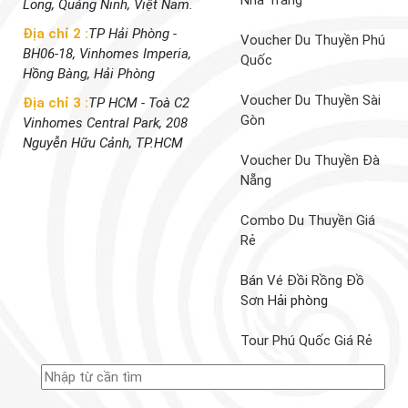
Nha Trang
Long, Quảng Ninh, Việt Nam.
Địa chỉ 2 :
TP Hải Phòng -
Voucher Du Thuyền Phú
BH06-18, Vinhomes Imperia,
Quốc
Hồng Bàng, Hải Phòng
Voucher Du Thuyền Sài
Địa chỉ 3 :
TP HCM - Toà C2
Gòn
Vinhomes Central Park, 208
Nguyễn Hữu Cảnh, TP.HCM
Voucher Du Thuyền Đà
Nẵng
Combo Du Thuyền Giá
Rẻ
Bán
Vé Đồi Rồng Đồ
Sơn
Hải phòng
Tour Phú Quốc Giá Rẻ