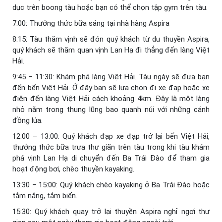
dục trên boong tàu hoặc bạn có thể chọn tập gym trên tàu.
7:00: Thưởng thức bữa sáng tại nhà hàng Aspira
8:15: Tàu thăm vịnh sẽ đón quý khách từ du thuyền Aspira,
quý khách sẽ thăm quan vịnh Lan Hạ đi thẳng đến làng Việt
Hải.
9:45 – 11:30: Khám phá làng Việt Hải. Tàu ngày sẽ đưa bạn
đến bến Việt Hải. Ở đây bạn sẽ lựa chọn đi xe đạp hoặc xe
điện đến làng Việt Hải cách khoảng 4km. Đây là một làng
nhỏ nằm trong thung lũng bao quanh núi với những cánh
đồng lúa.
12:00 – 13:00: Quý khách đạp xe đạp trở lại bến Việt Hải,
thưởng thức bữa trưa thư giãn trên tàu trong khi tàu khám
phá vịnh Lan Hạ di chuyển đến Ba Trái Đào để tham gia
hoạt động bơi, chèo thuyền kayaking.
13:30 – 15:00: Quý khách chèo kayaking ở Ba Trái Đào hoặc
tắm nắng, tắm biển.
15:30: Quý khách quay trở lại thuyền Aspira nghỉ ngơi thư