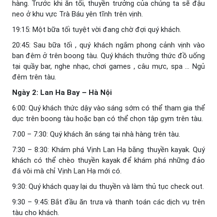
hàng. Trước khi ăn tối, thuyền trưởng của chúng ta sẽ đậu
neo ở khu vực Trà Báu yên tĩnh trên vịnh.
19:15: Một bữa tối tuyệt vời đang chờ đợi quý khách.
20:45: Sau bữa tối , quý khách ngắm phong cảnh vịnh vào
ban đêm ở trên boong tàu. Quý khách thưởng thức đồ uống
tại quầy bar, nghe nhạc, chơi games , câu mực, spa … Ngủ
đêm trên tàu.
Ngày 2: Lan Ha Bay – Hà Nội
6:00: Quý khách thức dậy vào sáng sớm có thể tham gia thể
dục trên boong tàu hoặc bạn có thể chọn tập gym trên tàu.
7:00 – 7:30: Quý khách ăn sáng tại nhà hàng trên tàu.
7:30 – 8:30: Khám phá Vịnh Lan Hạ bằng thuyền kayak. Quý
khách có thể chèo thuyền kayak để khám phá những đảo
đá vôi mà chỉ Vịnh Lan Hạ mới có.
9:30: Quý khách quay lại du thuyền và làm thủ tục check out.
9:30 – 9:45: Bắt đầu ăn trưa và thanh toán các dịch vụ trên
tàu cho khách.