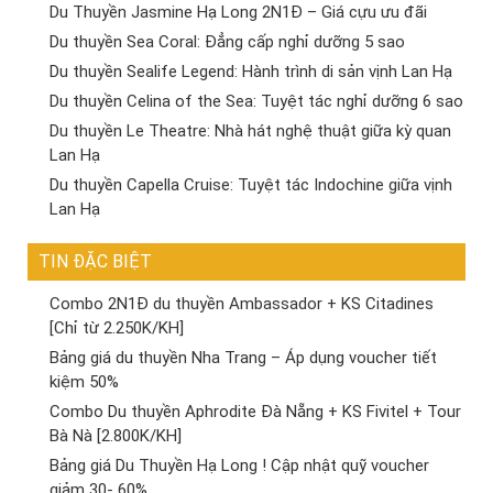
Du Thuyền Jasmine Hạ Long 2N1Đ – Giá cựu ưu đãi
Du thuyền Sea Coral: Đẳng cấp nghỉ dưỡng 5 sao
Du thuyền Sealife Legend: Hành trình di sản vịnh Lan Hạ
Du thuyền Celina of the Sea: Tuyệt tác nghỉ dưỡng 6 sao
Du thuyền Le Theatre: Nhà hát nghệ thuật giữa kỳ quan
Lan Hạ
Du thuyền Capella Cruise: Tuyệt tác Indochine giữa vịnh
Lan Hạ
TIN ĐẶC BIỆT
Combo 2N1Đ du thuyền Ambassador + KS Citadines
[Chỉ từ 2.250K/KH]
Bảng giá du thuyền Nha Trang – Áp dụng voucher tiết
kiệm 50%
Combo Du thuyền Aphrodite Đà Nẵng + KS Fivitel + Tour
Bà Nà [2.800K/KH]
Bảng giá Du Thuyền Hạ Long ! Cập nhật quỹ voucher
giảm 30- 60%