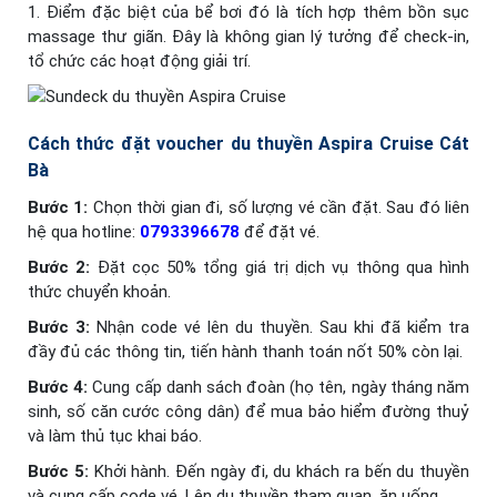
1. Điểm đặc biệt của bể bơi đó là tích hợp thêm bồn sục
massage thư giãn. Đây là không gian lý tưởng để check-in,
tổ chức các hoạt động giải trí.
Cách thức đặt voucher du thuyền Aspira Cruise Cát
Bà
Bước 1:
Chọn thời gian đi, số lượng vé cần đặt. Sau đó liên
hệ qua hotline:
0793396678
để đặt vé.
Bước 2:
Đặt cọc 50% tổng giá trị dịch vụ thông qua hình
thức chuyển khoản.
Bước 3:
Nhận code vé lên du thuyền. Sau khi đã kiểm tra
đầy đủ các thông tin, tiến hành thanh toán nốt 50% còn lại.
Bước 4:
Cung cấp danh sách đoàn (họ tên, ngày tháng năm
sinh, số căn cước công dân) để mua bảo hiểm đường thuỷ
và làm thủ tục khai báo.
Bước 5:
Khởi hành. Đến ngày đi, du khách ra bến du thuyền
và cung cấp code vé. Lên du thuyền tham quan, ăn uống.