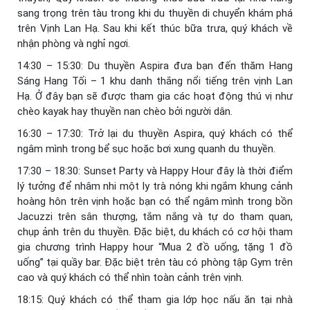
sang trọng trên tàu trong khi du thuyền di chuyển khám phá
trên Vịnh Lan Hạ. Sau khi kết thúc bữa trưa, quý khách về
nhận phòng và nghỉ ngơi.
14:30 – 15:30: Du thuyền Aspira đưa bạn đến thăm Hang
Sáng Hang Tối – 1 khu danh thắng nổi tiếng trên vịnh Lan
Hạ. Ở đây bạn sẽ được tham gia các hoạt động thú vị như
chèo kayak hay thuyền nan chèo bởi người dân.
16:30 – 17:30: Trở lại du thuyền Aspira, quý khách có thể
ngâm mình trong bể sục hoặc bơi xung quanh du thuyền.
17:30 – 18:30: Sunset Party và Happy Hour đây là thời điểm
lý tưởng để nhâm nhi một ly trà nóng khi ngắm khung cảnh
hoàng hôn trên vịnh hoặc bạn có thể ngâm mình trong bồn
Jacuzzi trên sân thượng, tắm nắng và tự do tham quan,
chụp ảnh trên du thuyền. Đặc biệt, du khách có cơ hội tham
gia chương trình Happy hour “Mua 2 đồ uống, tặng 1 đồ
uống” tại quầy bar. Đặc biệt trên tàu có phòng tập Gym trên
cao và quý khách có thể nhìn toàn cảnh trên vịnh.
18:15: Quý khách có thể tham gia lớp học nấu ăn tại nhà