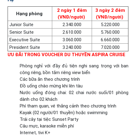
2 ngày 1 đêm
3 ngày 2 đêm
Hạng phòng
(VNĐ/người)
(VNĐ/người)
Junior Suite
2.340.000
5.220.000
Senior Suite
2.610.000
5.760.000
Executive Suite
3.060.000
6.660.000
President Suite
3.240.000
7.020.000
ƯU ĐÃI TRONG VOUCHER DU THUYỀN ASPIRA CRUISE
Phòng nghỉ với đầy đủ tiện nghi sang trọng với ban
công riêng, bồn tắm riêng view biển
Các bữa ăn theo chương trình
Đồ uống chào mừng khi lên tàu
Nước uống đóng chai: 02 chai nước suối/01 phòng
dành cho 02 khách
Phí tham quan, vé thắng cảnh theo chương trình
Kayak (02 người/01 thuyền) hoặc swimming
Trái cây tại tiệc Sunset Party
Câu mực, karaoke miễn phí
Internet, tivi K+