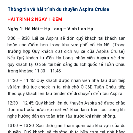
Thông tin về hải trình du thuyền Aspira Cruise
HẢI TRÌNH 2 NGÀY 1 ĐÊM
Ngày 1: Hà Nội – Hạ Long – Vịnh Lan Hạ
8:00 – 8:30: Lái xe Aspira sẽ đón quý khách tại khách sạn
hoặc các điểm hẹn trong khu vực phố cổ Hà Nội (Trong
trường hợp Quý khách đặt dịch vụ xe của Aspira Cruise).
Nếu Quý khách tự đến Hạ Long, nhân viên Aspira sẽ đón
quý khách tại Ô 36B tại bến cảng du lịch quốc tế Tuần Châu
trong khoảng 11:30 – 11:45.
11:30 – 11:45: Quý khách được nhân viên nhà tàu đón tiếp
và làm thủ tục check in tại nhà chờ Ô 36B Tuần Châu, tiếp
theo quý khách lên tàu tender để di chuyển đến tàu Aspira.
12:30 – 12:45: Quý khách lên du thuyền Aspira sẽ được chào
đón một cốc nước ép mát với khăn lạnh trên tàu trong khi
nghe hướng dẫn an toàn trên tàu trước khi nhận phòng.
13.00 – 13.30: Sau thời gian tham quan các khu vực của du
thuyền, Quý khách sẽ thưởng thức bữa trưa tại nhà hàng