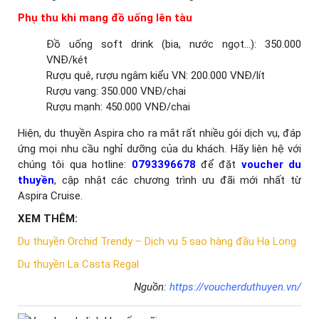
Phụ thu khi mang đồ uống lên tàu
Đồ uống soft drink (bia, nước ngọt…): 350.000
VNĐ/két
Rượu quê, rượu ngâm kiểu VN: 200.000 VNĐ/lít
Rượu vang: 350.000 VNĐ/chai
Rượu mạnh: 450.000 VNĐ/chai
Hiện, du thuyền Aspira cho ra mắt rất nhiều gói dịch vụ, đáp
ứng mọi nhu cầu nghỉ dưỡng của du khách. Hãy liên hệ với
chúng tôi qua hotline:
0793396678
để đặt
voucher du
thuyền
, cập nhật các chương trình ưu đãi mới nhất từ
Aspira Cruise.
XEM THÊM:
Du thuyền Orchid Trendy – Dịch vụ 5 sao hàng đầu Hạ Long
Du thuyền La Casta Regal
Nguồn:
https://voucherduthuyen.vn/