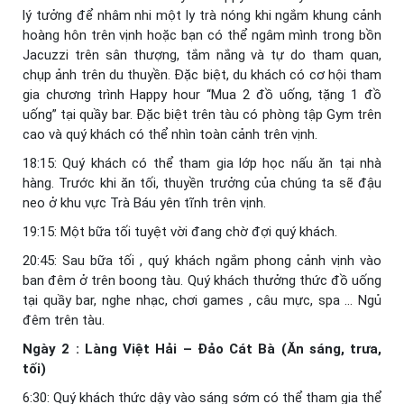
lý tưởng để nhâm nhi một ly trà nóng khi ngắm khung cảnh
hoàng hôn trên vịnh hoặc bạn có thể ngâm mình trong bồn
Jacuzzi trên sân thượng, tắm nắng và tự do tham quan,
chụp ảnh trên du thuyền. Đặc biệt, du khách có cơ hội tham
gia chương trình Happy hour “Mua 2 đồ uống, tặng 1 đồ
uống” tại quầy bar. Đặc biệt trên tàu có phòng tập Gym trên
cao và quý khách có thể nhìn toàn cảnh trên vịnh.
18:15: Quý khách có thể tham gia lớp học nấu ăn tại nhà
hàng. Trước khi ăn tối, thuyền trưởng của chúng ta sẽ đậu
neo ở khu vực Trà Báu yên tĩnh trên vịnh.
19:15: Một bữa tối tuyệt vời đang chờ đợi quý khách.
20:45: Sau bữa tối , quý khách ngắm phong cảnh vịnh vào
ban đêm ở trên boong tàu. Quý khách thưởng thức đồ uống
tại quầy bar, nghe nhạc, chơi games , câu mực, spa … Ngủ
đêm trên tàu.
Ngày 2 : Làng Việt Hải – Đảo Cát Bà (Ăn sáng, trưa,
tối)
6:30: Quý khách thức dậy vào sáng sớm có thể tham gia thể