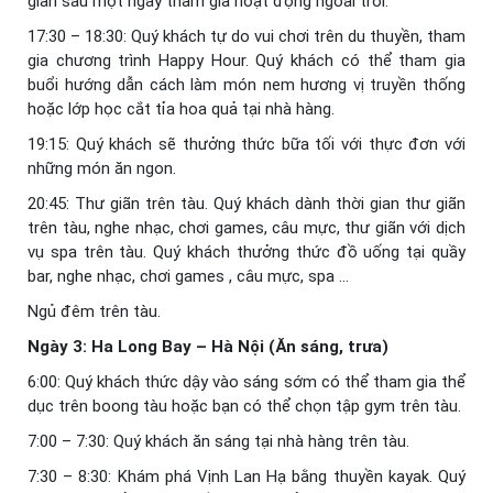
gian sau một ngày tham gia hoạt động ngoài trời.
17:30 – 18:30: Quý khách tự do vui chơi trên du thuyền, tham
gia chương trình Happy Hour. Quý khách có thể tham gia
buổi hướng dẫn cách làm món nem hương vị truyền thống
hoặc lớp học cắt tỉa hoa quả tại nhà hàng.
19:15: Quý khách sẽ thưởng thức bữa tối với thực đơn với
những món ăn ngon.
20:45: Thư giãn trên tàu. Quý khách dành thời gian thư giãn
trên tàu, nghe nhạc, chơi games, câu mực, thư giãn với dịch
vụ spa trên tàu. Quý khách thưởng thức đồ uống tại quầy
bar, nghe nhạc, chơi games , câu mực, spa …
Ngủ đêm trên tàu.
Ngày 3: Ha Long Bay – Hà Nội (Ăn sáng, trưa)
6:00: Quý khách thức dậy vào sáng sớm có thể tham gia thể
dục trên boong tàu hoặc bạn có thể chọn tập gym trên tàu.
7:00 – 7:30: Quý khách ăn sáng tại nhà hàng trên tàu.
7:30 – 8:30: Khám phá Vịnh Lan Hạ bằng thuyền kayak. Quý