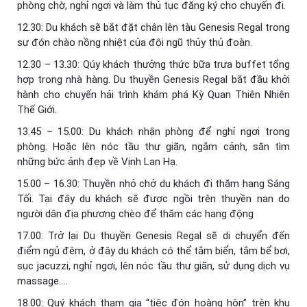
phòng chờ, nghỉ ngơi và làm thủ tục đăng ký cho chuyến đi.
12.30: Du khách sẽ bắt đặt chân lên tàu Genesis Regal trong
sự đón chào nồng nhiệt của đội ngũ thủy thủ đoàn.
12.30 – 13.30: Qúy khách thưởng thức bữa trưa buffet tổng
hợp trong nhà hàng. Du thuyền Genesis Regal bắt đầu khởi
hành cho chuyến hải trình khám phá Kỳ Quan Thiên Nhiên
Thế Giới.
13.45 – 15.00: Du khách nhận phòng để nghỉ ngơi trong
phòng. Hoặc lên nóc tầu thư giãn, ngắm cảnh, săn tìm
những bức ảnh đẹp về Vịnh Lan Hạ.
15.00 – 16.30: Thuyền nhỏ chở du khách đi thăm hang Sáng
Tối. Tại đây du khách sẽ được ngồi trên thuyền nan do
người dân địa phương chèo để thăm các hang động
17.00: Trở lại Du thuyền Genesis Regal sẽ di chuyển đến
điểm ngủ đêm, ở đây du khách có thể tắm biển, tắm bể bơi,
sục jacuzzi, nghỉ ngơi, lên nóc tầu thư giãn, sử dụng dịch vụ
massage….
18.00: Quý khách tham gia “tiệc đón hoàng hôn” trên khu