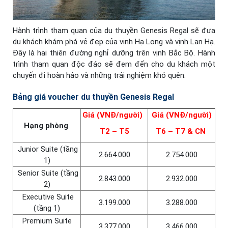
Hành trình tham quan của du thuyền Genesis Regal sẽ đưa
du khách khám phá vẻ đẹp của vịnh Hạ Long và vịnh Lan Hạ.
Đây là hai thiên đường nghỉ dưỡng trên vịnh Bắc Bộ. Hành
trình tham quan độc đáo sẽ đem đến cho du khách một
chuyến đi hoàn hảo và những trải nghiệm khó quên.
Bảng giá voucher du thuyền Genesis Regal
Giá (VNĐ/người)
Giá (VNĐ/người)
Hạng phòng
T2 – T5
T6 – T7 & CN
Junior Suite (tầng
2.664.000
2.754.000
1)
Senior Suite (tầng
2.843.000
2.932.000
2)
Executive Suite
3.199.000
3.288.000
(tầng 1)
Premium Suite
3.377.000
3.466.000