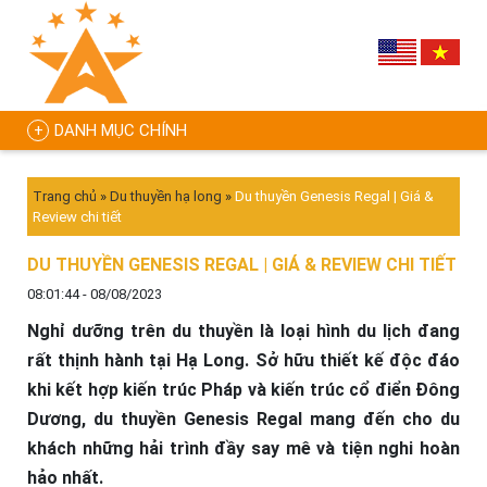
DANH MỤC CHÍNH
Trang chủ
»
Du thuyền hạ long
»
Du thuyền Genesis Regal | Giá &
Review chi tiết
DU THUYỀN GENESIS REGAL | GIÁ & REVIEW CHI TIẾT
08:01:44 - 08/08/2023
Nghỉ dưỡng trên du thuyền là loại hình du lịch đang
rất thịnh hành tại Hạ Long. Sở hữu thiết kế độc đáo
khi kết hợp kiến trúc Pháp và kiến trúc cổ điển Đông
Dương, du thuyền Genesis Regal mang đến cho du
khách những hải trình đầy say mê và tiện nghi hoàn
hảo nhất.