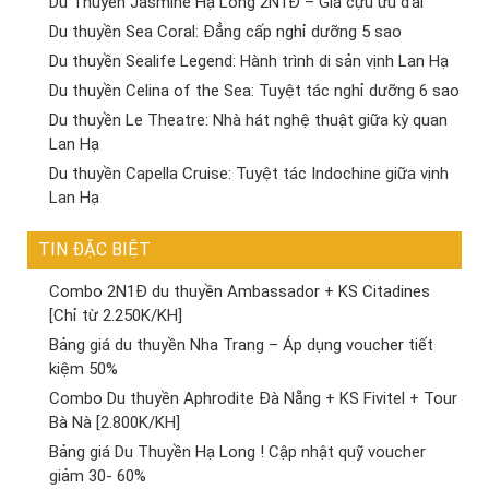
Du Thuyền Jasmine Hạ Long 2N1Đ – Giá cựu ưu đãi
Du thuyền Sea Coral: Đẳng cấp nghỉ dưỡng 5 sao
Du thuyền Sealife Legend: Hành trình di sản vịnh Lan Hạ
Du thuyền Celina of the Sea: Tuyệt tác nghỉ dưỡng 6 sao
Du thuyền Le Theatre: Nhà hát nghệ thuật giữa kỳ quan
Lan Hạ
Du thuyền Capella Cruise: Tuyệt tác Indochine giữa vịnh
Lan Hạ
TIN ĐẶC BIỆT
Combo 2N1Đ du thuyền Ambassador + KS Citadines
[Chỉ từ 2.250K/KH]
Bảng giá du thuyền Nha Trang – Áp dụng voucher tiết
kiệm 50%
Combo Du thuyền Aphrodite Đà Nẵng + KS Fivitel + Tour
Bà Nà [2.800K/KH]
Bảng giá Du Thuyền Hạ Long ! Cập nhật quỹ voucher
giảm 30- 60%