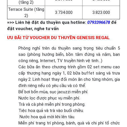
(tầng 2)
Terrace Suite (tầng
3.734.000
3.823.000
2)
=>> Liên hệ đặt du thuyền qua hotline:
0793396678
để
đặt voucher, nghe tư vấn
ƯU ĐÃI TỪ VOUCHER DU THUYỀN GENESIS REGAL
Phòng nghỉ trên du thuyền sang trọng tiêu chuẩn 5
sao (phòng hướng biển, bồn tắm đứng và nằm, ban
công riêng, Internet, TV truyền hình vệ tinh…)
Các bữa ăn theo chương trình gồm 02 set menu cao
cấp thượng hạng ngày 1, 02 bữa buffet sáng và trưa
ngày 2. Linh hoạt thay đổi món ăn cho từng nhóm, gia
đình riêng nếu có yêu cầu và có thể.
Bể bơi bốn mùa, sục jacuzzi miễn phí.
Nước lọc được phục vụ miễn phí.
Trà và cà phê miễn phí trong phòng.
Tiệc hoa quả và trà vào buổi chiều.
Nước hoa quả mời khi lên tàu.
Miễn phí trang trí phòng, bánh, quà và chi phí tổ chức