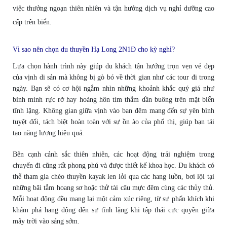
việc thưởng ngoạn thiên nhiên và tận hưởng dịch vụ nghỉ dưỡng cao
cấp trên biển.
Vì sao nên chọn du thuyền Hạ Long 2N1Đ cho kỳ nghỉ?
Lựa chọn hành trình này giúp du khách tận hưởng trọn vẹn vẻ đẹp
của vịnh di sản mà không bị gò bó về thời gian như các tour đi trong
ngày. Bạn sẽ có cơ hội ngắm nhìn những khoảnh khắc quý giá như
bình minh rực rỡ hay hoàng hôn tím thẫm dần buông trên mặt biển
tĩnh lặng. Không gian giữa vịnh vào ban đêm mang đến sự yên bình
tuyệt đối, tách biệt hoàn toàn với sự ồn ào của phố thị, giúp bạn tái
tạo năng lượng hiệu quả.
Bên cạnh cảnh sắc thiên nhiên, các hoạt động trải nghiệm trong
chuyến đi cũng rất phong phú và được thiết kế khoa học. Du khách có
thể tham gia chèo thuyền kayak len lỏi qua các hang luồn, bơi lội tại
những bãi tắm hoang sơ hoặc thử tài câu mực đêm cùng các thủy thủ.
Mỗi hoạt động đều mang lại một cảm xúc riêng, từ sự phấn khích khi
khám phá hang động đến sự tĩnh lặng khi tập thái cực quyền giữa
mây trời vào sáng sớm.