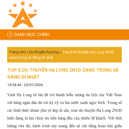
DANH MỤC CHÍNH
Trang chủ
»
Du thuyền hạ long
»
Top 8 du thuyền Hạ Long 2N1Đ
sang trọng và đáng đi nhất
TOP 8 DU THUYỀN HẠ LONG 2N1Đ SANG TRỌNG VÀ
ĐÁNG ĐI NHẤT
14:54:44 - 23/01/2026
Vịnh Hạ Long từ lâu đã trở thành biểu tượng du lịch của Việt Nam
với hàng ngàn đảo đá vôi kỳ vỹ và làn nước xanh ngọc bích. Trong số
các hình thức khám phá vẻ đẹp di sản, tour du thuyền Hạ Long 2N1Đ
hiện đang là lựa chọn ưu tiên hàng đầu của nhiều lữ khách. Với thời
lượng vừa đủ, hành trình này mang đến sự cân bằng hoàn hảo giữa