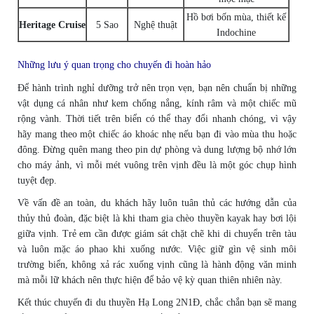
Hồ bơi bốn mùa, thiết kế
Heritage Cruise
5 Sao
Nghệ thuật
Indochine
Những lưu ý quan trọng cho chuyến đi hoàn hảo
Để hành trình nghỉ dưỡng trở nên trọn vẹn, bạn nên chuẩn bị những
vật dụng cá nhân như kem chống nắng, kính râm và một chiếc mũ
rộng vành. Thời tiết trên biển có thể thay đổi nhanh chóng, vì vậy
hãy mang theo một chiếc áo khoác nhẹ nếu bạn đi vào mùa thu hoặc
đông. Đừng quên mang theo pin dự phòng và dung lượng bộ nhớ lớn
cho máy ảnh, vì mỗi mét vuông trên vịnh đều là một góc chụp hình
tuyệt đẹp.
Về vấn đề an toàn, du khách hãy luôn tuân thủ các hướng dẫn của
thủy thủ đoàn, đặc biệt là khi tham gia chèo thuyền kayak hay bơi lội
giữa vịnh. Trẻ em cần được giám sát chặt chẽ khi di chuyển trên tàu
và luôn mặc áo phao khi xuống nước. Việc giữ gìn vệ sinh môi
trường biển, không xả rác xuống vịnh cũng là hành động văn minh
mà mỗi lữ khách nên thực hiện để bảo vệ kỳ quan thiên nhiên này.
Kết thúc chuyến đi du thuyền Hạ Long 2N1Đ, chắc chắn bạn sẽ mang