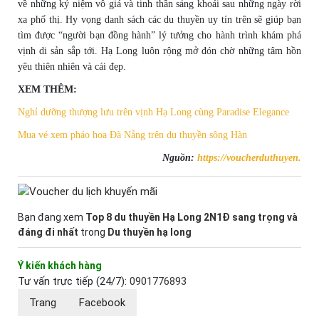
về những kỷ niệm vô giá và tinh thần sảng khoái sau những ngày rời
xa phố thị. Hy vọng danh sách các du thuyền uy tín trên sẽ giúp bạn
tìm được “người bạn đồng hành” lý tưởng cho hành trình khám phá
vịnh di sản sắp tới. Hạ Long luôn rộng mở đón chờ những tâm hồn
yêu thiên nhiên và cái đẹp.
XEM THÊM:
Nghỉ dưỡng thượng lưu trên vịnh Hạ Long cùng Paradise Elegance
Mua vé xem pháo hoa Đà Nẵng trên du thuyền sông Hàn
Nguồn:
https://voucherduthuyen.
Bạn đang xem
Top 8 du thuyền Hạ Long 2N1Đ sang trọng và
đáng đi nhất
trong
Du thuyền hạ long
Ý kiến khách hàng
Tư vấn trực tiếp (24/7):
0901776893
Trang
Facebook