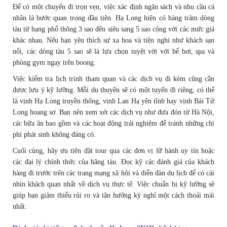
Để có một chuyến đi trọn vẹn, việc xác định ngân sách và nhu cầu cá
nhân là bước quan trọng đầu tiên. Hạ Long hiện có hàng trăm dòng
tàu từ hạng phổ thông 3 sao đến siêu sang 5 sao cộng với các mức giá
khác nhau. Nếu bạn yêu thích sự xa hoa và tiện nghi như khách sạn
nổi, các dòng tàu 5 sao sẽ là lựa chọn tuyệt vời với bể bơi, spa và
phòng gym ngay trên boong.
Việc kiểm tra lịch trình tham quan và các dịch vụ đi kèm cũng cần
được lưu ý kỹ lưỡng. Mỗi du thuyền sẽ có một tuyến đi riêng, có thể
là vịnh Hạ Long truyền thống, vịnh Lan Hạ yên tĩnh hay vịnh Bái Tử
Long hoang sơ. Bạn nên xem xét các dịch vụ như đưa đón từ Hà Nội,
các bữa ăn bao gồm và các hoạt động trải nghiệm để tránh những chi
phí phát sinh không đáng có.
Cuối cùng, hãy ưu tiên đặt tour qua các đơn vị lữ hành uy tín hoặc
các đại lý chính thức của hãng tàu. Đọc kỹ các đánh giá của khách
hàng đi trước trên các trang mạng xã hội và diễn đàn du lịch để có cái
nhìn khách quan nhất về dịch vụ thực tế. Việc chuẩn bị kỹ lưỡng sẽ
giúp bạn giảm thiểu rủi ro và tận hưởng kỳ nghỉ một cách thoải mái
nhất.