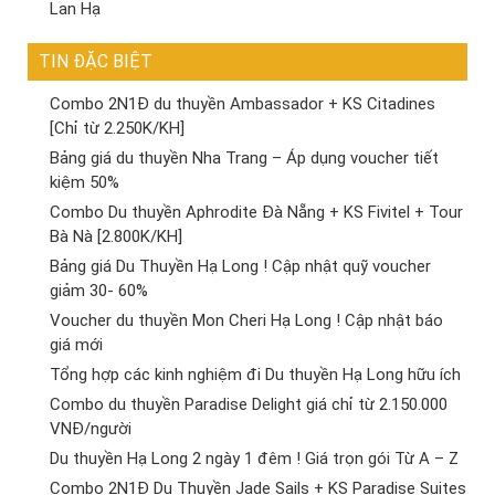
Lan Hạ
TIN ĐẶC BIỆT
Combo 2N1Đ du thuyền Ambassador + KS Citadines
[Chỉ từ 2.250K/KH]
Bảng giá du thuyền Nha Trang – Áp dụng voucher tiết
kiệm 50%
Combo Du thuyền Aphrodite Đà Nẵng + KS Fivitel + Tour
Bà Nà [2.800K/KH]
Bảng giá Du Thuyền Hạ Long ! Cập nhật quỹ voucher
giảm 30- 60%
Voucher du thuyền Mon Cheri Hạ Long ! Cập nhật báo
giá mới
Tổng hợp các kinh nghiệm đi Du thuyền Hạ Long hữu ích
Combo du thuyền Paradise Delight giá chỉ từ 2.150.000
VNĐ/người
Du thuyền Hạ Long 2 ngày 1 đêm ! Giá trọn gói Từ A – Z
Combo 2N1Đ Du Thuyền Jade Sails + KS Paradise Suites