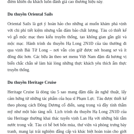
điểm khiến du khách luôn đánh giá cao thương hiệu này.
Du thuyền Oriental Sails
Oriental Sails là gợi ý hoàn hảo cho những ai muốn khám phá vịnh
với chi phí tiết kiệm nhưng vẫn đảm bảo chất lượng. Tàu có thiết kế
vỏ gỗ mộc mạc theo kiểu truyền thống, tạo không gian gần gũi và
mộc mạc. Hành trình du thuyền Hạ Long 2N1Đ của tàu thường đi
qua vịnh Bái Tử Long – nơi vẫn còn giữ được nét hoang sơ và ít
đông đúc hơn. Các bữa ăn theo set menu Việt Nam đậm đà hương vị
biển chắc chắn sẽ làm hài lòng những thực khách yêu thích ẩm thực
truyền thống.
Du thuyền Heritage Cruise
Heritage Cruise là dòng tàu 5 sao mang đậm dấu ấn nghệ thuật, lấy
cảm hứng từ những tác phẩm của họa sĩ Phạm Lực. Tàu được thiết kế
theo phong cách Đông Dương cổ điển, sang trọng và đầy tính thẩm
mỹ như một bảo tàng nổi. Lịch trình du thuyền Hạ Long 2N1Đ của
tàu Heritage thường khai thác tuyến vịnh Lan Hạ với những bãi tắm
nước trong vắt. Tàu có bể bơi bốn mùa, thư viện và phòng trưng bày
tranh, mang lại trải nghiệm đẳng cấp và khác biệt hoàn toàn cho giới