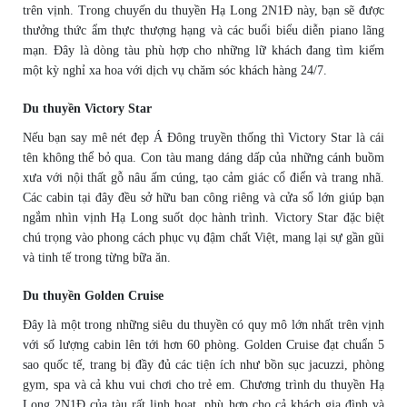
trên vịnh. Trong chuyến du thuyền Hạ Long 2N1Đ này, bạn sẽ được
thưởng thức ẩm thực thượng hạng và các buổi biểu diễn piano lãng
mạn. Đây là dòng tàu phù hợp cho những lữ khách đang tìm kiếm
một kỳ nghỉ xa hoa với dịch vụ chăm sóc khách hàng 24/7.
Du thuyền Victory Star
Nếu bạn say mê nét đẹp Á Đông truyền thống thì Victory Star là cái
tên không thể bỏ qua. Con tàu mang dáng dấp của những cánh buồm
xưa với nội thất gỗ nâu ấm cúng, tạo cảm giác cổ điển và trang nhã.
Các cabin tại đây đều sở hữu ban công riêng và cửa sổ lớn giúp bạn
ngắm nhìn vịnh Hạ Long suốt dọc hành trình. Victory Star đặc biệt
chú trọng vào phong cách phục vụ đậm chất Việt, mang lại sự gần gũi
và tinh tế trong từng bữa ăn.
Du thuyền Golden Cruise
Đây là một trong những siêu du thuyền có quy mô lớn nhất trên vịnh
với số lượng cabin lên tới hơn 60 phòng. Golden Cruise đạt chuẩn 5
sao quốc tế, trang bị đầy đủ các tiện ích như bồn sục jacuzzi, phòng
gym, spa và cả khu vui chơi cho trẻ em. Chương trình du thuyền Hạ
Long 2N1Đ của tàu rất linh hoạt, phù hợp cho cả khách gia đình và