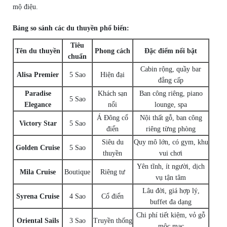
mộ điệu.
Bảng so sánh các du thuyền phổ biến:
Tiêu
Tên du thuyền
Phong cách
Đặc điểm nổi bật
chuẩn
Cabin rộng, quầy bar
Alisa Premier
5 Sao
Hiện đại
đẳng cấp
Paradise
Khách sạn
Ban công riêng, piano
5 Sao
Elegance
nổi
lounge, spa
Á Đông cổ
Nội thất gỗ, ban công
Victory Star
5 Sao
điển
riêng từng phòng
Siêu du
Quy mô lớn, có gym, khu
Golden Cruise
5 Sao
thuyền
vui chơi
Yên tĩnh, ít người, dịch
Mila Cruise
Boutique
Riêng tư
vụ tận tâm
Lâu đời, giá hợp lý,
Syrena Cruise
4 Sao
Cổ điển
buffet đa dạng
Chi phí tiết kiệm, vỏ gỗ
Oriental Sails
3 Sao
Truyền thống
mộc mạc