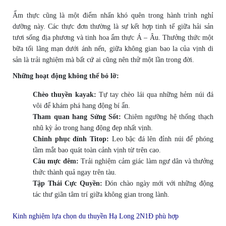
Ẩm thực cũng là một điểm nhấn khó quên trong hành trình nghỉ
dưỡng này.
Các thực đơn thường là sự kết hợp tinh tế giữa hải sản
tươi sống địa phương và tinh hoa ẩm thực Á – Âu. Thưởng thức một
bữa tối lãng mạn dưới ánh nến, giữa không gian bao la của vịnh di
sản là trải nghiệm mà bất cứ ai cũng nên thử một lần trong đời.
Những hoạt động không thể bỏ lỡ:
Chèo thuyền kayak:
Tự tay chèo lái qua những hẻm núi đá
vôi để khám phá hang động bí ẩn.
Tham quan hang Sửng Sốt:
Chiêm ngưỡng hệ thống thạch
nhũ kỳ ảo trong hang động đẹp nhất vịnh.
Chinh phục đỉnh Titop:
Leo bậc đá lên đỉnh núi để phóng
tầm mắt bao quát toàn cảnh vịnh từ trên cao.
Câu mực đêm:
Trải nghiệm cảm giác làm ngư dân và thưởng
thức thành quả ngay trên tàu.
Tập Thái Cực Quyền:
Đón chào ngày mới với những động
tác thư giãn tâm trí giữa không gian trong lành.
Kinh nghiệm lựa chọn du thuyền Hạ Long 2N1Đ phù hợp