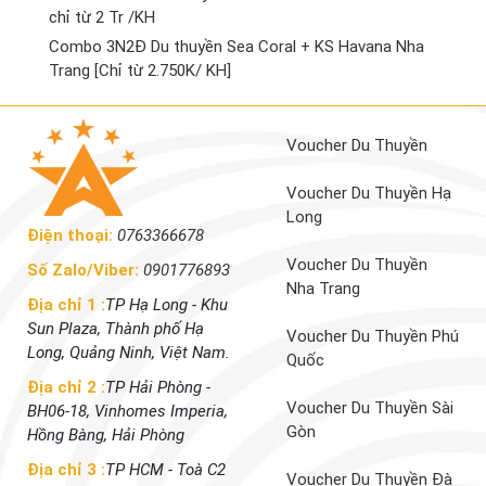
chỉ từ 2 Tr /KH
Combo 3N2Đ Du thuyền Sea Coral + KS Havana Nha
Trang [Chỉ từ 2.750K/ KH]
Voucher Du Thuyền
Voucher Du Thuyền Hạ
Long
Điện thoại:
0763366678
Voucher Du Thuyền
Số Zalo/Viber:
0901776893
Nha Trang
Địa chỉ 1 :
TP Hạ Long - Khu
Sun Plaza, Thành phố Hạ
Voucher Du Thuyền Phú
Long, Quảng Ninh, Việt Nam.
Quốc
Địa chỉ 2 :
TP Hải Phòng -
Voucher Du Thuyền Sài
BH06-18, Vinhomes Imperia,
Gòn
Hồng Bàng, Hải Phòng
Địa chỉ 3 :
TP HCM - Toà C2
Voucher Du Thuyền Đà