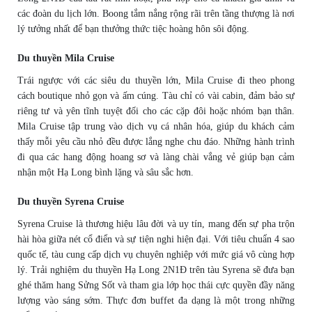
các đoàn du lịch lớn. Boong tắm nắng rộng rãi trên tầng thượng là nơi
lý tưởng nhất để bạn thưởng thức tiệc hoàng hôn sôi động.
Du thuyền Mila Cruise
Trái ngược với các siêu du thuyền lớn, Mila Cruise đi theo phong
cách boutique nhỏ gọn và ấm cúng. Tàu chỉ có vài cabin, đảm bảo sự
riêng tư và yên tĩnh tuyệt đối cho các cặp đôi hoặc nhóm bạn thân.
Mila Cruise tập trung vào dịch vụ cá nhân hóa, giúp du khách cảm
thấy mỗi yêu cầu nhỏ đều được lắng nghe chu đáo. Những hành trình
đi qua các hang động hoang sơ và làng chài vắng vẻ giúp bạn cảm
nhận một Hạ Long bình lặng và sâu sắc hơn.
Du thuyền Syrena Cruise
Syrena Cruise là thương hiệu lâu đời và uy tín, mang đến sự pha trộn
hài hòa giữa nét cổ điển và sự tiện nghi hiện đại. Với tiêu chuẩn 4 sao
quốc tế, tàu cung cấp dịch vụ chuyên nghiệp với mức giá vô cùng hợp
lý. Trải nghiệm du thuyền Hạ Long 2N1Đ trên tàu Syrena sẽ đưa bạn
ghé thăm hang Sửng Sốt và tham gia lớp học thái cực quyền đầy năng
lượng vào sáng sớm. Thực đơn buffet đa dạng là một trong những