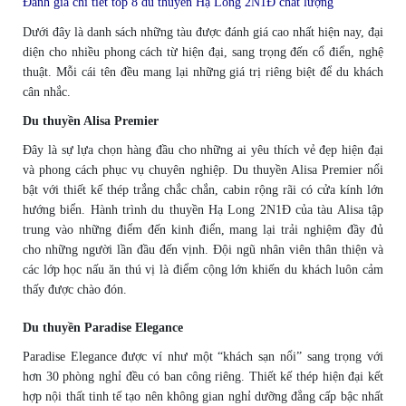
Đánh giá chi tiết top 8 du thuyền Hạ Long 2N1Đ chất lượng
Dưới đây là danh sách những tàu được đánh giá cao nhất hiện nay, đại
diện cho nhiều phong cách từ hiện đại, sang trọng đến cổ điển, nghệ
thuật. Mỗi cái tên đều mang lại những giá trị riêng biệt để du khách
cân nhắc.
Du thuyền Alisa Premier
Đây là sự lựa chọn hàng đầu cho những ai yêu thích vẻ đẹp hiện đại
và phong cách phục vụ chuyên nghiệp. Du thuyền Alisa Premier nổi
bật với thiết kế thép trắng chắc chắn, cabin rộng rãi có cửa kính lớn
hướng biển. Hành trình du thuyền Hạ Long 2N1Đ của tàu Alisa tập
trung vào những điểm đến kinh điển, mang lại trải nghiệm đầy đủ
cho những người lần đầu đến vịnh. Đội ngũ nhân viên thân thiện và
các lớp học nấu ăn thú vị là điểm cộng lớn khiến du khách luôn cảm
thấy được chào đón.
Du thuyền Paradise Elegance
Paradise Elegance được ví như một “khách sạn nổi” sang trọng với
hơn 30 phòng nghỉ đều có ban công riêng. Thiết kế thép hiện đại kết
hợp nội thất tinh tế tạo nên không gian nghỉ dưỡng đẳng cấp bậc nhất