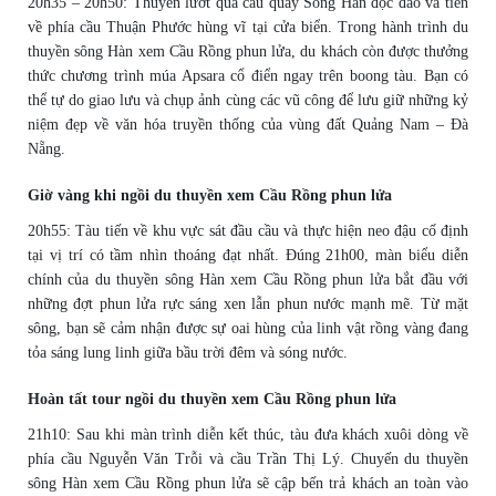
20h35 – 20h50: Thuyền lướt qua cầu quay Sông Hàn độc đáo và tiến
về phía cầu Thuận Phước hùng vĩ tại cửa biển. Trong hành trình du
thuyền sông Hàn xem Cầu Rồng phun lửa, du khách còn được thưởng
thức chương trình múa Apsara cổ điển ngay trên boong tàu. Bạn có
thể tự do giao lưu và chụp ảnh cùng các vũ công để lưu giữ những kỷ
niệm đẹp về văn hóa truyền thống của vùng đất Quảng Nam – Đà
Nẵng.
Giờ vàng khi ngồi du thuyền xem Cầu Rồng phun lửa
20h55: Tàu tiến về khu vực sát đầu cầu và thực hiện neo đậu cố định
tại vị trí có tầm nhìn thoáng đạt nhất. Đúng 21h00, màn biểu diễn
chính của du thuyền sông Hàn xem Cầu Rồng phun lửa bắt đầu với
những đợt phun lửa rực sáng xen lẫn phun nước mạnh mẽ. Từ mặt
sông, bạn sẽ cảm nhận được sự oai hùng của linh vật rồng vàng đang
tỏa sáng lung linh giữa bầu trời đêm và sóng nước.
Hoàn tất tour ngồi du thuyền xem Cầu Rồng phun lửa
21h10: Sau khi màn trình diễn kết thúc, tàu đưa khách xuôi dòng về
phía cầu Nguyễn Văn Trỗi và cầu Trần Thị Lý. Chuyến du thuyền
sông Hàn xem Cầu Rồng phun lửa sẽ cập bến trả khách an toàn vào