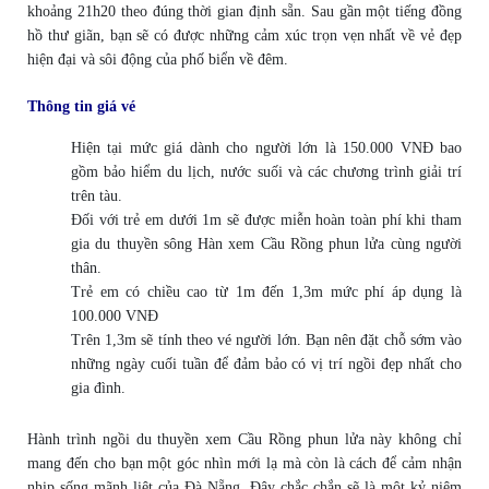
khoảng 21h20 theo đúng thời gian định sẵn. Sau gần một tiếng đồng
hồ thư giãn, bạn sẽ có được những cảm xúc trọn vẹn nhất về vẻ đẹp
hiện đại và sôi động của phố biển về đêm.
Thông tin giá vé
Hiện tại mức giá dành cho người lớn là 150.000 VNĐ bao
gồm bảo hiểm du lịch, nước suối và các chương trình giải trí
trên tàu.
Đối với trẻ em dưới 1m sẽ được miễn hoàn toàn phí khi tham
gia du thuyền sông Hàn xem Cầu Rồng phun lửa cùng người
thân.
Trẻ em có chiều cao từ 1m đến 1,3m mức phí áp dụng là
100.000 VNĐ
Trên 1,3m sẽ tính theo vé người lớn. Bạn nên đặt chỗ sớm vào
những ngày cuối tuần để đảm bảo có vị trí ngồi đẹp nhất cho
gia đình.
Hành trình ngồi du thuyền xem Cầu Rồng phun lửa này không chỉ
mang đến cho bạn một góc nhìn mới lạ mà còn là cách để cảm nhận
nhịp sống mãnh liệt của Đà Nẵng. Đây chắc chắn sẽ là một kỷ niệm