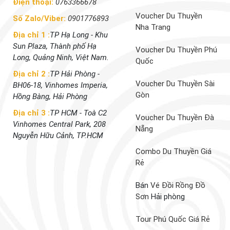
Điện thoại:
0763366678
Voucher Du Thuyền
Số Zalo/Viber:
0901776893
Nha Trang
Địa chỉ 1 :
TP Hạ Long - Khu
Sun Plaza, Thành phố Hạ
Voucher Du Thuyền Phú
Long, Quảng Ninh, Việt Nam.
Quốc
Địa chỉ 2 :
TP Hải Phòng -
Voucher Du Thuyền Sài
BH06-18, Vinhomes Imperia,
Gòn
Hồng Bàng, Hải Phòng
Địa chỉ 3 :
TP HCM - Toà C2
Voucher Du Thuyền Đà
Vinhomes Central Park, 208
Nẵng
Nguyễn Hữu Cảnh, TP.HCM
Combo Du Thuyền Giá
Rẻ
Bán
Vé Đồi Rồng Đồ
Sơn
Hải phòng
Tour Phú Quốc Giá Rẻ