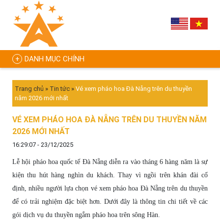
DANH MỤC CHÍNH
Trang chủ
»
Tin tức
»
Vé xem pháo hoa Đà Nẵng trên du thuyền
năm 2026 mới nhất
VÉ XEM PHÁO HOA ĐÀ NẴNG TRÊN DU THUYỀN NĂM
2026 MỚI NHẤT
16:29:07 - 23/12/2025
Lễ hội pháo hoa quốc tế Đà Nẵng diễn ra vào tháng 6 hàng năm là sự
kiện thu hút hàng nghìn du khách. Thay vì ngồi trên khán đài cố
định, nhiều người lựa chọn vé xem pháo hoa Đà Nẵng trên du thuyền
để có trải nghiệm đặc biệt hơn. Dưới đây là thông tin chi tiết về các
gói dịch vụ du thuyền ngắm pháo hoa trên sông Hàn.