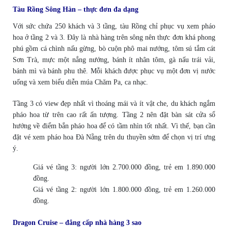
Tàu Rồng Sông Hàn – thực đơn đa dạng
Với sức chứa 250 khách và 3 tầng, tàu Rồng chỉ phục vụ xem pháo
hoa ở tầng 2 và 3. Đây là nhà hàng trên sông nên thực đơn khá phong
phú gồm cá chình nấu gừng, bò cuộn phô mai nướng, tôm sú tắm cát
Sơn Trà, mực một nắng nướng, bánh ít nhân tôm, gà nấu trái vải,
bánh mì và bánh phu thê. Mỗi khách được phục vụ một đơn vị nước
uống và xem biểu diễn múa Chăm Pa, ca nhạc.
Tầng 3 có view đẹp nhất vì thoáng mái và ít vật che, du khách ngắm
pháo hoa từ trên cao rất ấn tượng. Tầng 2 nên đặt bàn sát cửa sổ
hướng về điểm bắn pháo hoa để có tầm nhìn tốt nhất. Vì thế, bạn cần
đặt vé xem pháo hoa Đà Nẵng trên du thuyền sớm để chọn vị trí ưng
ý.
Giá vé tầng 3: người lớn 2.700.000 đồng, trẻ em 1.890.000
đồng.
Giá vé tầng 2: người lớn 1.800.000 đồng, trẻ em 1.260.000
đồng.
Dragon Cruise – đẳng cấp nhà hàng 3 sao