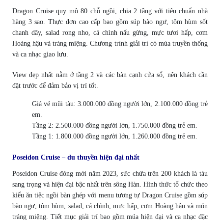
Dragon Cruise quy mô 80 chỗ ngồi, chia 2 tầng với tiêu chuẩn nhà
hàng 3 sao. Thực đơn cao cấp bao gồm súp bào ngư, tôm hùm sốt
chanh dây, salad rong nho, cá chình nấu gừng, mực tươi hấp, cơm
Hoàng hậu và tráng miệng. Chương trình giải trí có múa truyền thống
và ca nhạc giao lưu.
View đẹp nhất nằm ở tầng 2 và các bàn cạnh cửa sổ, nên khách cần
đặt trước để đảm bảo vị trí tốt.
Giá vé mũi tàu: 3.000.000 đồng người lớn, 2.100.000 đồng trẻ
em.
Tầng 2: 2.500.000 đồng người lớn, 1.750.000 đồng trẻ em.
Tầng 1: 1.800.000 đồng người lớn, 1.260.000 đồng trẻ em.
Poseidon Cruise – du thuyền hiện đại nhất
Poseidon Cruise đóng mới năm 2023, sức chứa trên 200 khách là tàu
sang trọng và hiện đại bậc nhất trên sông Hàn. Hình thức tổ chức theo
kiểu ăn tiệc ngồi bàn ghép với menu tương tự Dragon Cruise gồm súp
bào ngư, tôm hùm, salad, cá chình, mực hấp, cơm Hoàng hậu và món
tráng miệng. Tiết mục giải trí bao gồm múa hiện đại và ca nhạc đặc