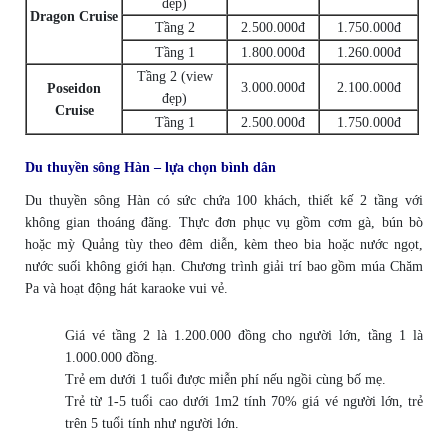
đẹp)
Dragon Cruise
Tầng 2
2.500.000đ
1.750.000đ
Tầng 1
1.800.000đ
1.260.000đ
Tầng 2 (view
3.000.000đ
2.100.000đ
Poseidon
đẹp)
Cruise
Tầng 1
2.500.000đ
1.750.000đ
Du thuyền sông Hàn – lựa chọn bình dân
Du thuyền sông Hàn có sức chứa 100 khách, thiết kế 2 tầng với
không gian thoáng đãng. Thực đơn phục vụ gồm cơm gà, bún bò
hoặc mỳ Quảng tùy theo đêm diễn, kèm theo bia hoặc nước ngọt,
nước suối không giới hạn. Chương trình giải trí bao gồm múa Chăm
Pa và hoạt động hát karaoke vui vẻ.
Giá vé tầng 2 là 1.200.000 đồng cho người lớn, tầng 1 là
1.000.000 đồng.
Trẻ em dưới 1 tuổi được miễn phí nếu ngồi cùng bố mẹ.
Trẻ từ 1-5 tuổi cao dưới 1m2 tính 70% giá vé người lớn, trẻ
trên 5 tuổi tính như người lớn.