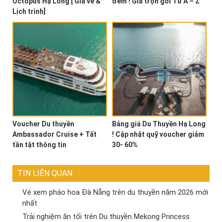
Octopus Hạ Long [ Giá vé &
đêm ! Giá trọn gói Từ A – Z
Lịch trình]
Voucher Du thuyền
Bảng giá Du Thuyền Hạ Long
Ambassador Cruise + Tất
! Cập nhật quỹ voucher giảm
tần tật thông tin
30- 60%
TIN LIÊN QUAN
Vé xem pháo hoa Đà Nẵng trên du thuyền năm 2026 mới
nhất
Trải nghiệm ăn tối trên Du thuyền Mekong Princess