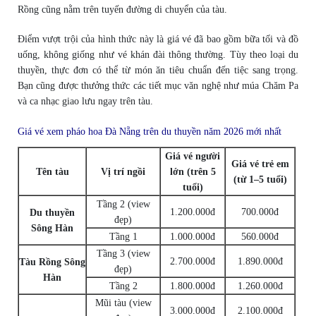
Rồng cũng nằm trên tuyến đường di chuyển của tàu.
Điểm vượt trội của hình thức này là giá vé đã bao gồm bữa tối và đồ
uống, không giống như vé khán đài thông thường. Tùy theo loại du
thuyền, thực đơn có thể từ món ăn tiêu chuẩn đến tiệc sang trọng.
Bạn cũng được thưởng thức các tiết mục văn nghệ như múa Chăm Pa
và ca nhạc giao lưu ngay trên tàu.
Giá vé xem pháo hoa Đà Nẵng trên du thuyền năm 2026 mới nhất
Giá vé người
Giá vé trẻ em
Tên tàu
Vị trí ngồi
lớn (trên 5
(từ 1–5 tuổi)
tuổi)
Tầng 2 (view
1.200.000đ
700.000đ
Du thuyền
đẹp)
Sông Hàn
Tầng 1
1.000.000đ
560.000đ
Tầng 3 (view
2.700.000đ
1.890.000đ
Tàu Rồng Sông
đẹp)
Hàn
Tầng 2
1.800.000đ
1.260.000đ
Mũi tàu (view
3.000.000đ
2.100.000đ