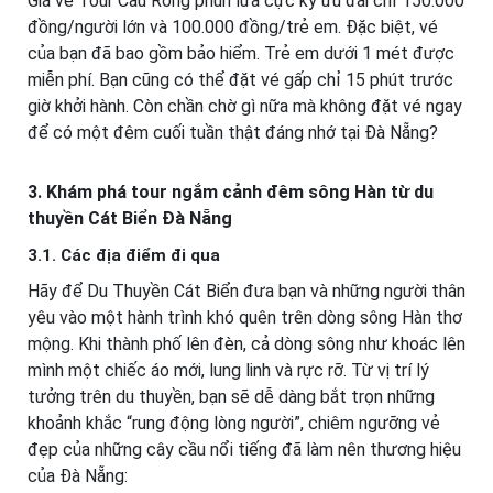
Giá vé Tour Cầu Rồng phun lửa cực kỳ ưu đãi chỉ 150.000
đồng/người lớn và 100.000 đồng/trẻ em. Đặc biệt, vé
của bạn đã bao gồm bảo hiểm. Trẻ em dưới 1 mét được
miễn phí. Bạn cũng có thể đặt vé gấp chỉ 15 phút trước
giờ khởi hành. Còn chần chờ gì nữa mà không đặt vé ngay
để có một đêm cuối tuần thật đáng nhớ tại Đà Nẵng?
3. Khám phá tour ngắm cảnh đêm sông Hàn từ du
thuyền Cát Biển Đà Nẵng
3.1. Các địa điểm đi qua
Hãy để Du Thuyền Cát Biển đưa bạn và những người thân
yêu vào một hành trình khó quên trên dòng sông Hàn thơ
mộng. Khi thành phố lên đèn, cả dòng sông như khoác lên
mình một chiếc áo mới, lung linh và rực rỡ. Từ vị trí lý
tưởng trên du thuyền, bạn sẽ dễ dàng bắt trọn những
khoảnh khắc “rung động lòng người”, chiêm ngưỡng vẻ
đẹp của những cây cầu nổi tiếng đã làm nên thương hiệu
của Đà Nẵng: