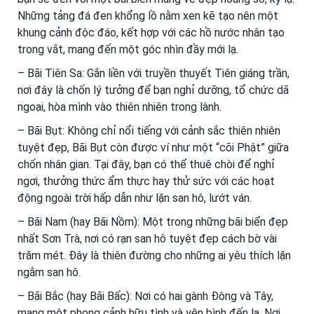
Những tảng đá đen khổng lồ nằm xen kẽ tạo nên một
khung cảnh độc đáo, kết hợp với các hồ nước nhân tạo
trong vắt, mang đến một góc nhìn đầy mới lạ.
– Bãi Tiên Sa: Gắn liền với truyền thuyết Tiên giáng trần,
nơi đây là chốn lý tưởng để bạn nghỉ dưỡng, tổ chức dã
ngoại, hòa mình vào thiên nhiên trong lành.
– Bãi Bụt: Không chỉ nổi tiếng với cảnh sắc thiên nhiên
tuyệt đẹp, Bãi Bụt còn được ví như một “cõi Phật” giữa
chốn nhân gian. Tại đây, bạn có thể thuê chòi để nghỉ
ngơi, thưởng thức ẩm thực hay thử sức với các hoạt
động ngoài trời hấp dẫn như lặn san hô, lướt ván.
– Bãi Nam (hay Bãi Nồm): Một trong những bãi biển đẹp
nhất Sơn Trà, nơi có rạn san hô tuyệt đẹp cách bờ vài
trăm mét. Đây là thiên đường cho những ai yêu thích lặn
ngắm san hô.
– Bãi Bắc (hay Bãi Bấc): Nơi có hai gành Đông và Tây,
mang một phong cảnh hữu tình và yên bình đến lạ. Nơi