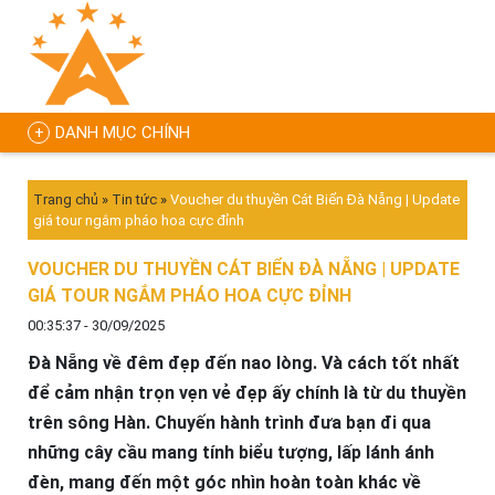
DANH MỤC CHÍNH
Trang chủ
»
Tin tức
»
Voucher du thuyền Cát Biển Đà Nẵng | Update
giá tour ngắm pháo hoa cực đỉnh
VOUCHER DU THUYỀN CÁT BIỂN ĐÀ NẴNG | UPDATE
GIÁ TOUR NGẮM PHÁO HOA CỰC ĐỈNH
00:35:37 - 30/09/2025
Đà Nẵng về đêm đẹp đến nao lòng. Và cách tốt nhất
để cảm nhận trọn vẹn vẻ đẹp ấy chính là từ du thuyền
trên sông Hàn. Chuyến hành trình đưa bạn đi qua
những cây cầu mang tính biểu tượng, lấp lánh ánh
đèn, mang đến một góc nhìn hoàn toàn khác về