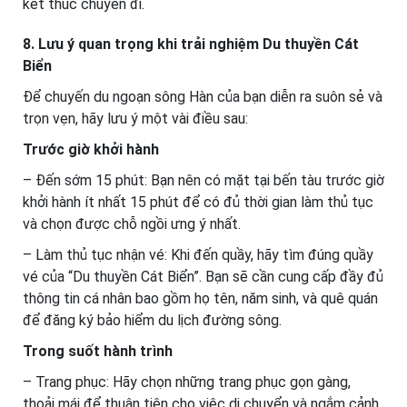
kết thúc chuyến đi.
8. Lưu ý quan trọng khi trải nghiệm Du thuyền Cát
Biển
Để chuyến du ngoạn sông Hàn của bạn diễn ra suôn sẻ và
trọn vẹn, hãy lưu ý một vài điều sau:
Trước giờ khởi hành
– Đến sớm 15 phút: Bạn nên có mặt tại bến tàu trước giờ
khởi hành ít nhất 15 phút để có đủ thời gian làm thủ tục
và chọn được chỗ ngồi ưng ý nhất.
– Làm thủ tục nhận vé: Khi đến quầy, hãy tìm đúng quầy
vé của “Du thuyền Cát Biển”. Bạn sẽ cần cung cấp đầy đủ
thông tin cá nhân bao gồm họ tên, năm sinh, và quê quán
để đăng ký bảo hiểm du lịch đường sông.
Trong suốt hành trình
– Trang phục: Hãy chọn những trang phục gọn gàng,
thoải mái để thuận tiện cho việc di chuyển và ngắm cảnh