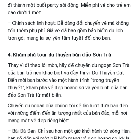
đi thành một buổi party sôi động. Miễn phí vé cho trẻ em
cao dưới 1 mét.
– Chính sách linh hoạt: Dễ dàng đổi chuyến vé mà không
tốn thêm phụ phí. Giá vé đã bao gồm bảo hiểm du lịch
trọn gói, mang lại sự yên tâm tuyệt đối cho bạn.
4. Khám phá tour du thuyền bán đảo Sơn Trà
Thay vì đi theo lối mòn, hãy để chuyến du ngoạn Sơn Trà
của bạn trở nên khác biệt và đầy thi vị. Du Thuyền Cát
Biển mời bạn bước vào một hành trình “trong truyền
thuyết”, khám phá vẻ đẹp hoang sơ và yên bình của bán
đảo Sơn Trà từ mặt biển.
Chuyến du ngoạn của chúng tôi sẽ lần lượt đưa bạn đến
với những điểm đến ấn tượng nhất của bán đảo, mỗi nơi
mang một vẻ đẹp riêng biệt:
– Bãi Đá Đen: Chỉ sau hơn một giờ khởi hành từ sông Hàn,
bạn sẽ đến với một bãi biển mang vẻ đẹp hoang sơ, kỳ lạ.