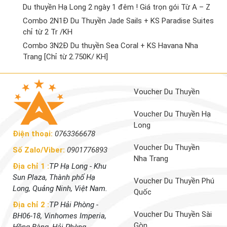
Du thuyền Hạ Long 2 ngày 1 đêm ! Giá trọn gói Từ A – Z
Combo 2N1Đ Du Thuyền Jade Sails + KS Paradise Suites
chỉ từ 2 Tr /KH
Combo 3N2Đ Du thuyền Sea Coral + KS Havana Nha
Trang [Chỉ từ 2.750K/ KH]
Voucher Du Thuyền
Voucher Du Thuyền Hạ
Long
Điện thoại:
0763366678
Voucher Du Thuyền
Số Zalo/Viber:
0901776893
Nha Trang
Địa chỉ 1 :
TP Hạ Long - Khu
Sun Plaza, Thành phố Hạ
Voucher Du Thuyền Phú
Long, Quảng Ninh, Việt Nam.
Quốc
Địa chỉ 2 :
TP Hải Phòng -
Voucher Du Thuyền Sài
BH06-18, Vinhomes Imperia,
Gòn
Hồng Bàng, Hải Phòng