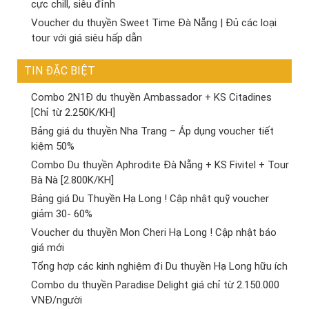
cực chill, siêu đỉnh
Voucher du thuyền Sweet Time Đà Nẵng | Đủ các loại
tour với giá siêu hấp dẫn
TIN ĐẶC BIỆT
Combo 2N1Đ du thuyền Ambassador + KS Citadines
[Chỉ từ 2.250K/KH]
Bảng giá du thuyền Nha Trang – Áp dụng voucher tiết
kiệm 50%
Combo Du thuyền Aphrodite Đà Nẵng + KS Fivitel + Tour
Bà Nà [2.800K/KH]
Bảng giá Du Thuyền Hạ Long ! Cập nhật quỹ voucher
giảm 30- 60%
Voucher du thuyền Mon Cheri Hạ Long ! Cập nhật báo
giá mới
Tổng hợp các kinh nghiệm đi Du thuyền Hạ Long hữu ích
Combo du thuyền Paradise Delight giá chỉ từ 2.150.000
VNĐ/người