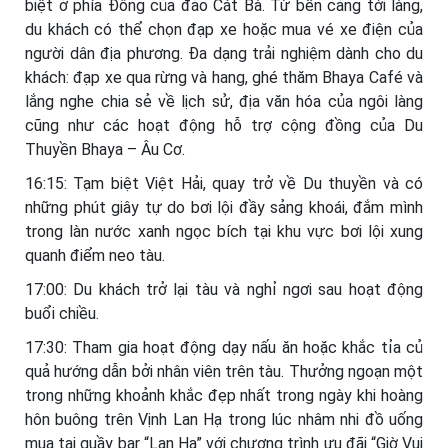
biệt ở phía Đông của đảo Cát Bà. Từ bến cảng tới làng,
du khách có thể chọn đạp xe hoặc mua vé xe điện của
người dân địa phương. Đa dạng trải nghiệm dành cho du
khách: đạp xe qua rừng và hang, ghé thăm Bhaya Café và
lắng nghe chia sẻ về lịch sử, địa văn hóa của ngôi làng
cũng như các hoạt động hỗ trợ cộng đồng của Du
Thuyền Bhaya – Âu Cơ.
16:15: Tạm biệt Việt Hải, quay trở về Du thuyền và có
những phút giây tự do bơi lội đầy sảng khoái, đắm mình
trong làn nước xanh ngọc bích tại khu vực bơi lội xung
quanh điểm neo tàu.
17:00: Du khách trở lại tàu và nghỉ ngơi sau hoạt động
buổi chiều.
17:30: Tham gia hoạt động dạy nấu ăn hoặc khắc tỉa củ
quả hướng dẫn bởi nhân viên trên tàu. Thưởng ngoạn một
trong những khoảnh khắc đẹp nhất trong ngày khi hoàng
hôn buông trên Vịnh Lan Hạ trong lúc nhâm nhi đồ uống
mua tại quầy bar “Lan Hạ” với chương trình ưu đãi “Giờ Vui