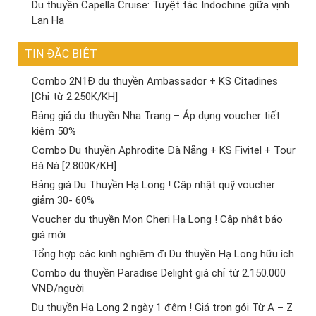
Du thuyền Capella Cruise: Tuyệt tác Indochine giữa vịnh
Lan Hạ
TIN ĐẶC BIỆT
Combo 2N1Đ du thuyền Ambassador + KS Citadines
[Chỉ từ 2.250K/KH]
Bảng giá du thuyền Nha Trang – Áp dụng voucher tiết
kiệm 50%
Combo Du thuyền Aphrodite Đà Nẵng + KS Fivitel + Tour
Bà Nà [2.800K/KH]
Bảng giá Du Thuyền Hạ Long ! Cập nhật quỹ voucher
giảm 30- 60%
Voucher du thuyền Mon Cheri Hạ Long ! Cập nhật báo
giá mới
Tổng hợp các kinh nghiệm đi Du thuyền Hạ Long hữu ích
Combo du thuyền Paradise Delight giá chỉ từ 2.150.000
VNĐ/người
Du thuyền Hạ Long 2 ngày 1 đêm ! Giá trọn gói Từ A – Z