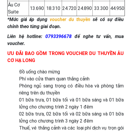
Âu Cơ
13.690
18.310
24.720
24.890
33.300
44.950
Suite
*Mức giá áp dụng
voucher du thuyền
sẽ có sự điều
chỉnh theo từng giai đoạn.
Liên hệ hotline:
0793396678
để nghe tư vấn, mua
voucher.
ƯU ĐÃI BAO GỒM TRONG VOUCHER DU THUYỀN ÂU
CƠ HẠ LONG
Đồ uống chào mừng
Phí vào cửa tham quan thắng cảnh
Phòng ngủ sang trọng có điều hòa và phòng tắm
riêng trên du thuyền
01 bữa trưa, 01 bữa tối và 01 bữa sáng và 01 bữa
lửng cho chương trình 2 ngày 1 đêm
02 bữa trưa, 02 bữa tối và 02 bữa sáng và 01 bữa
lửng cho chương trình 3 ngày 2 đêm
Thuế, vé thắng cảnh và các loại phí dịch vụ trọn gói