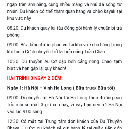
ngập tràn ánh nắng, cùng nhiều măng và nhũ đá sống tự
nhiên. Du khách có thể thăm quan hang và chèo kayak tại
khu vực này
08:20: Du khách quay lại tàu đóng gói hành lý chuẩn bị trả
phòng.
09:00: Bữa lửng được phục vụ tại khu vực nhà hàng trong
khi tàu u Cơ di chuyển trở lại bến cảng Tuần Châu.
10:30: Du thuyền Âu Cơ cập bến cảng riêng. Chào tạm
biệt và hẹn gặp lại quý khách!
HẢI TRÌNH 3 NGÀY 2 ĐÊM
Ngày 1: Hà Nội – Vịnh Hạ Long ( Bữa trưa/ Bữa tối)
09:00: Di chuyển từ Hà Nội tới Hạ Long theo đường cao
tốc mới sẽ mất 3 giờ xe chạy, vì vậy bạn nên rời Hà Nội
vào lúc 9:00 sáng.
12:30: Có mặt tại Trung tâm đón khách của Du Thuyền
Bhaya – u Cơ, du khách sẽ gửi hành lý tại quầy tiếp đón