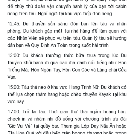
để thủy thủ đoàn vận chuyển hành lý của bạn tới cabin
riêng trên tàu. Nghỉ ngơi tại khu vực tiếp đón riêng.
12:45: Du thuyền sẵn sàng đón bạn lên tàu và nhận
phòng, Du khách gặp mặt tại nhà hàng để làm quen với
các Nhân Viên sẽ phục vụ trên tàu. Quản lý tàu sẽ hướng
dẫn bạn về Quy Định An Toàn trong suốt hải trình.
13:00: Du khách thưởng thức bữa trưa trong lúc Du
thuyền khởi hành đi qua các địa danh nổi tiếng như Hòn
Trống Mái, Hòn Ngón Tay, Hòn Con Cóc và Làng chài Cửa
Vạn.
15:00: Tàu thả neo ở khu vực Hang Trinh Nữ. Du khách có
thể lựa chọn thăm hang hoặc chèo thuyền Kayak tại khu
vực này.
17:00: Trở lại tàu. Thời gian thư thái ngắm hoàng hôn,
check-in và nhâm nhi đồ uống với chương trình ưu đãi
“Giờ Vui Vẻ” tại quầy bar. Tham gia Lớp Dạy Nấu Ăn hoặc
Tỉa Hoa Quả với đầu bếp trên boong thượng hoặc trong