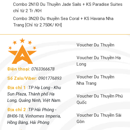
Combo 2N1Đ Du Thuyền Jade Sails + KS Paradise Suites
chỉ từ 2 Tr /KH
Combo 3N2Đ Du thuyền Sea Coral + KS Havana Nha
Trang [Chỉ từ 2.750K/ KH]
Voucher Du Thuyền
Voucher Du Thuyền Hạ
Long
Điện thoại:
0763366678
Voucher Du Thuyền
Số Zalo/Viber:
0901776893
Nha Trang
Địa chỉ 1 :
TP Hạ Long - Khu
Sun Plaza, Thành phố Hạ
Voucher Du Thuyền Phú
Long, Quảng Ninh, Việt Nam.
Quốc
Địa chỉ 2 :
TP Hải Phòng -
Voucher Du Thuyền Sài
BH06-18, Vinhomes Imperia,
Gòn
Hồng Bàng, Hải Phòng