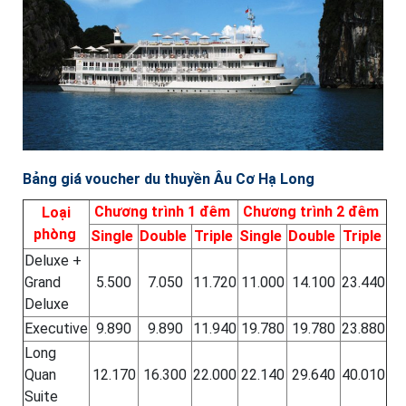
Bảng giá voucher du thuyền Âu Cơ Hạ Long
Chương trình 1 đêm
Chương trình 2 đêm
Loại
phòng
Single
Double
Triple
Single
Double
Triple
Deluxe +
Grand
5.500
7.050
11.720
11.000
14.100
23.440
Deluxe
Executive
9.890
9.890
11.940
19.780
19.780
23.880
Long
Quan
12.170
16.300
22.000
22.140
29.640
40.010
Suite