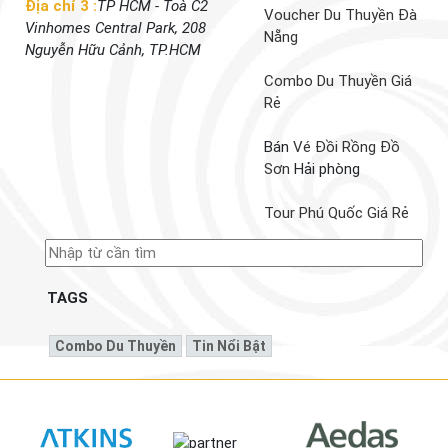
Địa chỉ 3 :
TP HCM - Toà C2
Voucher Du Thuyền Đà
Vinhomes Central Park, 208
Nẵng
Nguyễn Hữu Cảnh, TP.HCM
Combo Du Thuyền Giá
Rẻ
Bán
Vé Đồi Rồng Đồ
Sơn
Hải phòng
Tour Phú Quốc Giá Rẻ
TAGS
Combo Du Thuyền
Tin Nổi Bật