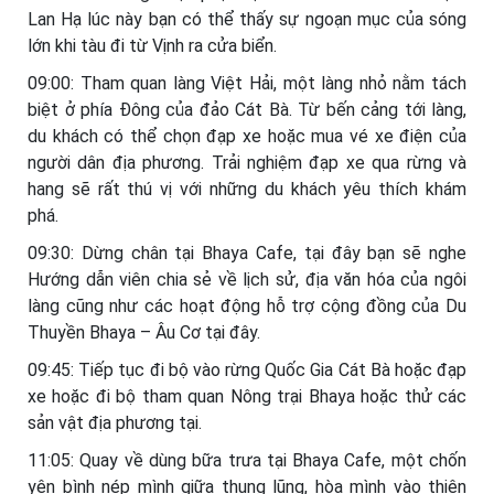
Lan Hạ lúc này bạn có thể thấy sự ngoạn mục của sóng
lớn khi tàu đi từ Vịnh ra cửa biển.
09:00: Tham quan làng Việt Hải, một làng nhỏ nằm tách
biệt ở phía Đông của đảo Cát Bà. Từ bến cảng tới làng,
du khách có thể chọn đạp xe hoặc mua vé xe điện của
người dân địa phương. Trải nghiệm đạp xe qua rừng và
hang sẽ rất thú vị với những du khách yêu thích khám
phá.
09:30: Dừng chân tại Bhaya Cafe, tại đây bạn sẽ nghe
Hướng dẫn viên chia sẻ về lịch sử, địa văn hóa của ngôi
làng cũng như các hoạt động hỗ trợ cộng đồng của Du
Thuyền Bhaya – Âu Cơ tại đây.
09:45: Tiếp tục đi bộ vào rừng Quốc Gia Cát Bà hoặc đạp
xe hoặc đi bộ tham quan Nông trại Bhaya hoặc thử các
sản vật địa phương tại.
11:05: Quay về dùng bữa trưa tại Bhaya Cafe, một chốn
yên bình nép mình giữa thung lũng, hòa mình vào thiên