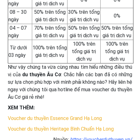
ngày
giá trị dịch vụ
08 – 30
50% trên tổng
30% trên tổng
0%
ngày
giá trị dịch vụ
giá trị dịch vụ
04 – 07
70% trên tổng
50% trên tổng
50% trên tổng
ngày
giá trị dịch vụ
giá trị dịch vụ
giá trị dịch vụ
100% trên
100% trên
Từ dưới
100% trên tổng
tổng giá trị
tổng giá trị
03 ngày
giá trị dịch vụ
dịch vụ
dịch vụ
Như vậy chúng ta vừa cùng nhau tìm hiểu những điều thú
vị của
du thuyền Âu Cơ
. Chắc hẳn các bạn đã có những
sự lựa chọn phù hợp với mình phải không nào? Hãy liên hệ
ngay với chúng tôi qua hotline để mua voucher du thuyền
Âu Cơ giá rẻ nhé!
XEM THÊM:
Voucher du thuyền Essence Grand Hạ Long
Voucher du thuyền Heritage Bình Chuẩn Hạ Long
Nguồn:
https://voucherduthuyen.vn/