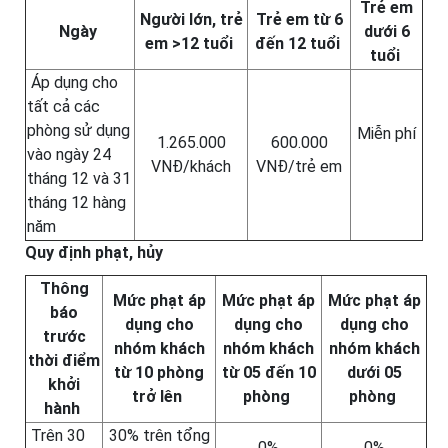
Trẻ em
Người lớn, trẻ
Trẻ em từ 6
Ngày
dưới 6
em >12 tuổi
đến 12 tuổi
tuổi
Áp dụng cho
tất cả các
phòng sử dụng
Miễn phí
1.265.000
600.000
vào ngày 24
VNĐ/khách
VNĐ/trẻ em
tháng 12 và 31
tháng 12 hàng
năm
Quy định phạt, hủy
Thông
Mức phạt áp
Mức phạt áp
Mức phạt áp
báo
dụng cho
dụng cho
dụng cho
trước
nhóm khách
nhóm khách
nhóm khách
thời điểm
từ 10 phòng
từ 05 đến 10
dưới 05
khởi
trở lên
phòng
phòng
hành
Trên 30
30% trên tổng
0%
0%