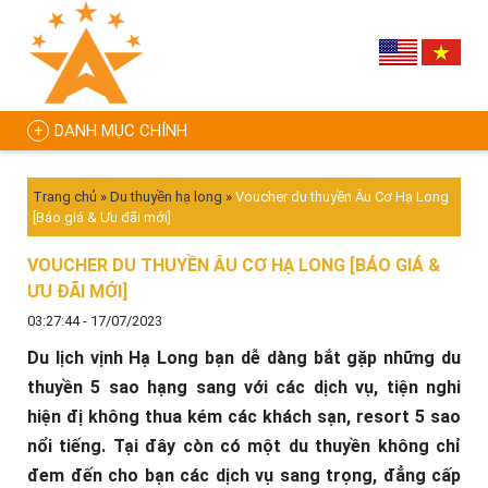
DANH MỤC CHÍNH
Trang chủ
»
Du thuyền hạ long
»
Voucher du thuyền Âu Cơ Hạ Long
[Báo giá & Ưu đãi mới]
VOUCHER DU THUYỀN ÂU CƠ HẠ LONG [BÁO GIÁ &
ƯU ĐÃI MỚI]
03:27:44 - 17/07/2023
Du lịch vịnh Hạ Long bạn dễ dàng bắt gặp những du
thuyền 5 sao hạng sang với các dịch vụ, tiện nghi
hiện đị không thua kém các khách sạn, resort 5 sao
nổi tiếng. Tại đây còn có một du thuyền không chỉ
đem đến cho bạn các dịch vụ sang trọng, đẳng cấp