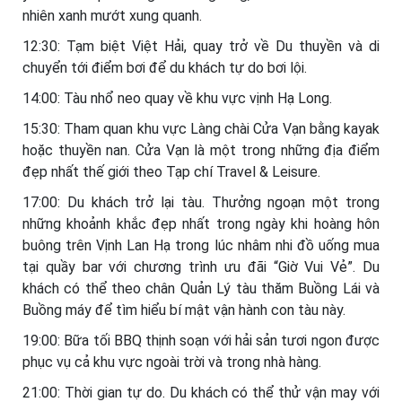
nhiên xanh mướt xung quanh.
12:30: Tạm biệt Việt Hải, quay trở về Du thuyền và di
chuyển tới điểm bơi để du khách tự do bơi lội.
14:00: Tàu nhổ neo quay về khu vực vịnh Hạ Long.
15:30: Tham quan khu vực Làng chài Cửa Vạn bằng kayak
hoặc thuyền nan. Cửa Vạn là một trong những địa điểm
đẹp nhất thế giới theo Tạp chí Travel & Leisure.
17:00: Du khách trở lại tàu. Thưởng ngoạn một trong
những khoảnh khắc đẹp nhất trong ngày khi hoàng hôn
buông trên Vịnh Lan Hạ trong lúc nhâm nhi đồ uống mua
tại quầy bar với chương trình ưu đãi “Giờ Vui Vẻ”. Du
khách có thể theo chân Quản Lý tàu thăm Buồng Lái và
Buồng máy để tìm hiểu bí mật vận hành con tàu này.
19:00: Bữa tối BBQ thịnh soạn với hải sản tươi ngon được
phục vụ cả khu vực ngoài trời và trong nhà hàng.
21:00: Thời gian tự do. Du khách có thể thử vận may với