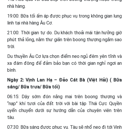
nhà hàng.
19:00: Bữa tối ấm áp được phục vụ trong không gian lung
linh tại nhà hàng Âu Cơ.
21:00: Thời gian tự do. Du khách thoải mái tận hưởng giờ
phút thả lỏng, nằm thư giãn trên boong thượng ngắm sao
trời.
Du thuyền Âu Cơ lựa chọn điểm neo ngủ đêm yên tĩnh và
xa đám đông để đảm bảo bạn có thời gian nghỉ ngơi an
bình.
Ngày 2: Vịnh Lan Hạ – Đảo Cát Bà (Việt Hải) ( Bữa
sáng/ Bữa trưa/ Bữa tối)
06:15: Dậy sớm đón nắng mai trên boong thượng và
“nạp” khí tươi của đất trời với bài tập Thái Cực Quyền
uyển chuyển dưới sự hướng dẫn của chuyên viên trên
tàu.
07:30: Bữa sáng được phục vụ. Tàu sẽ nhổ neo đi tới Vịnh