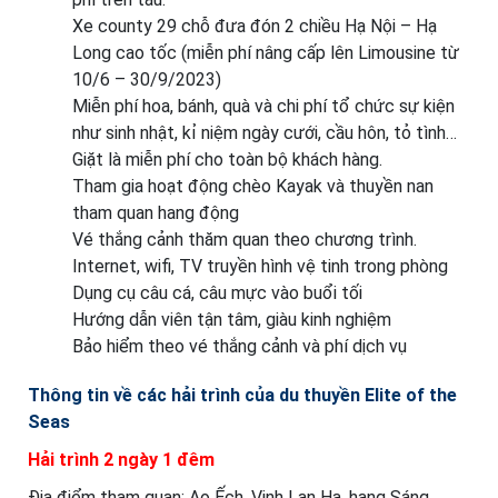
Xe county 29 chỗ đưa đón 2 chiều Hạ Nội – Hạ
Long cao tốc (miễn phí nâng cấp lên Limousine từ
10/6 – 30/9/2023)
Miễn phí hoa, bánh, quà và chi phí tổ chức sự kiện
như sinh nhật, kỉ niệm ngày cưới, cầu hôn, tỏ tình…
Giặt là miễn phí cho toàn bộ khách hàng.
Tham gia hoạt động chèo Kayak và thuyền nan
tham quan hang động
Vé thắng cảnh thăm quan theo chương trình.
Internet, wifi, TV truyền hình vệ tinh trong phòng
Dụng cụ câu cá, câu mực vào buổi tối
Hướng dẫn viên tận tâm, giàu kinh nghiệm
Bảo hiểm theo vé thắng cảnh và phí dịch vụ
Thông tin về các hải trình của du thuyền Elite of the
Seas
Hải trình 2 ngày 1 đêm
Địa điểm tham quan: Ao Ếch, Vịnh Lan Hạ, hang Sáng,