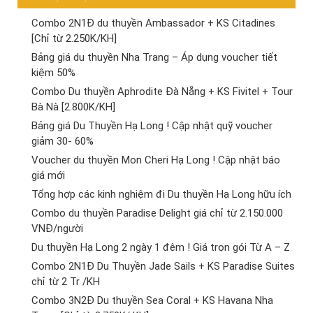
Combo 2N1Đ du thuyền Ambassador + KS Citadines
[Chỉ từ 2.250K/KH]
Bảng giá du thuyền Nha Trang – Áp dụng voucher tiết
kiệm 50%
Combo Du thuyền Aphrodite Đà Nẵng + KS Fivitel + Tour
Bà Nà [2.800K/KH]
Bảng giá Du Thuyền Hạ Long ! Cập nhật quỹ voucher
giảm 30- 60%
Voucher du thuyền Mon Cheri Hạ Long ! Cập nhật báo
giá mới
Tổng hợp các kinh nghiệm đi Du thuyền Hạ Long hữu ích
Combo du thuyền Paradise Delight giá chỉ từ 2.150.000
VNĐ/người
Du thuyền Hạ Long 2 ngày 1 đêm ! Giá trọn gói Từ A – Z
Combo 2N1Đ Du Thuyền Jade Sails + KS Paradise Suites
chỉ từ 2 Tr /KH
Combo 3N2Đ Du thuyền Sea Coral + KS Havana Nha