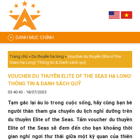
DANH MỤC CHÍNH
Trang chủ
»
Du thuyền hạ long
»
Voucher du thuyền Elite of the
Seas Hạ Long! Thông tin & Danh sách quỹ
VOUCHER DU THUYỀN ELITE OF THE SEAS HẠ LONG!
THÔNG TIN & DANH SÁCH QUỸ
03:40:43 - 18/07/2023
Tạm gác lại âu lo trong cuộc sống, hãy cùng bạn bè
người thân tham gia chuyến du lịch nghỉ dưỡng trên
du thuyền Elite of the Seas. Tấm voucher du thuyền
Elite of the Seas sẽ đem đến cho bạn khoảng thời
gian nghỉ ngơi thư thái giữa một kỳ quan của thiên