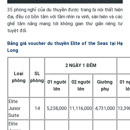
35 phòng nghỉ của du thuyền được trang bị nội thất hiện
đại, đều có bồn tắm với tầm nhìn ra vịnh, sân hiên và các
ghế tắm nắng mang tới không gian thư giãn riêng tư
tuyệt đối.
Bảng giá voucher du thuyền Elite of the Seas tại Hạ
Long
2 NGÀY 1 ĐÊM
Loại
SL
phòng
phòng
01 người
02 người
Giường
01 n
lớn
lớn
phụ
lớ
Elite
Junior
14
5,238,000
11,116,000
4,731,000
13,39
Suite
Elite