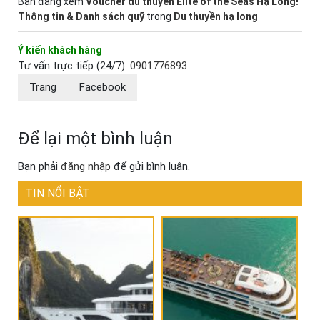
Bạn đang xem
Voucher du thuyền Elite of the Seas Hạ Long!
Thông tin & Danh sách quỹ
trong
Du thuyền hạ long
Ý kiến khách hàng
Tư vấn trực tiếp (24/7):
0901776893
Trang
Facebook
Để lại một bình luận
Bạn phải
đăng nhập
để gửi bình luận.
TIN NỔI BẬT