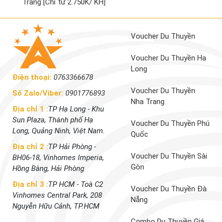
Trang [Chỉ từ 2.750K/ KH]
Voucher Du Thuyền
Voucher Du Thuyền Hạ
Long
Điện thoại:
0763366678
Voucher Du Thuyền
Số Zalo/Viber:
0901776893
Nha Trang
Địa chỉ 1 :
TP Hạ Long - Khu
Sun Plaza, Thành phố Hạ
Voucher Du Thuyền Phú
Long, Quảng Ninh, Việt Nam.
Quốc
Địa chỉ 2 :
TP Hải Phòng -
Voucher Du Thuyền Sài
BH06-18, Vinhomes Imperia,
Gòn
Hồng Bàng, Hải Phòng
Địa chỉ 3 :
TP HCM - Toà C2
Voucher Du Thuyền Đà
Vinhomes Central Park, 208
Nẵng
Nguyễn Hữu Cảnh, TP.HCM
Combo Du Thuyền Giá