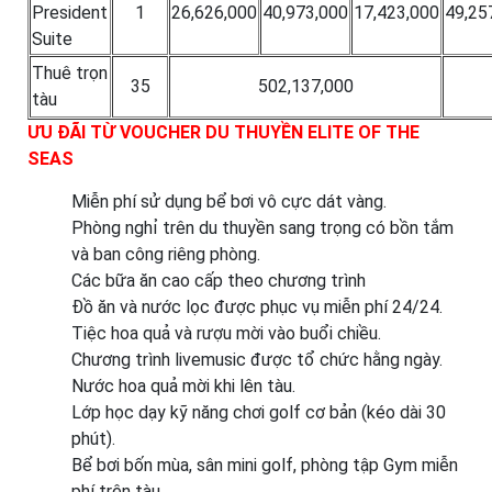
President
1
26,626,000
40,973,000
17,423,000
49,25
Suite
Thuê trọn
35
502,137,000
tàu
ƯU ĐÃI TỪ VOUCHER DU THUYỀN ELITE OF THE
SEAS
Miễn phí sử dụng bể bơi vô cực dát vàng.
Phòng nghỉ trên du thuyền sang trọng có bồn tắm
và ban công riêng phòng.
Các bữa ăn cao cấp theo chương trình
Đồ ăn và nước lọc được phục vụ miễn phí 24/24.
Tiệc hoa quả và rượu mời vào buổi chiều.
Chương trình livemusic được tổ chức hằng ngày.
Nước hoa quả mời khi lên tàu.
Lớp học dạy kỹ năng chơi golf cơ bản (kéo dài 30
phút).
Bể bơi bốn mùa, sân mini golf, phòng tập Gym miễn
phí trên tàu.