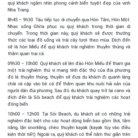
quý khách ngắm nhìn phong cảnh biển tuyệt đẹp của vịnh
Nha Trang.
8h45 – 9h30: Tàu tiếp tục di chuyển qua Hòn Tằm, Hòn Một.
Nhạc sống Ghita phục vụ quý khách trong thời gian di
chuyển. Trong thời gian này, quý khách sẽ được thưởng
thức các loại đồ uống và trái cây tươi theo mùa. Đích đến
sẽ là hòn Miếu để quý khách trải nghiệm thuyền thúng và
thăm quan trại cá.
09h30 – 10h00: Quý khách sẽ lên đảo Hòn Miếu để tham gia
một trải nghiệm thú vị mang tính đặc thù của địa phương
đó là thuyền thúng, thuyền sẽ đưa du khách đi quanh làng
chài và cập vào bè cá để thăm quan khu nuôi hải sản của
người dân địa phương. Sau đó du khách quay trở lại cano và
đích đến là Sỏi beach để quý khách trải nghiệm các hoạt
động biển.
10h00 – 12h00: Tại Sỏi Beach, du khách sẽ có những trải
nghiệm đặc biệt cho các hoạt dộng biển bao gồm: Bơi, tắm
nắng, lặn snorkling, chèo thuyền kayak (kayak tùy vào điều
kiện thời tiết). Ngoài ra, quý khách có thể nằm thư giãn trên