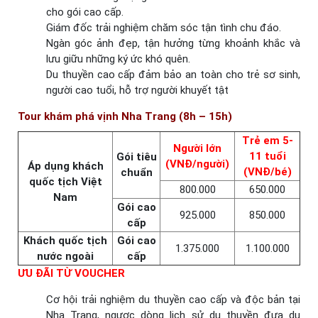
cho gói cao cấp.
Giám đốc trải nghiệm chăm sóc tận tình chu đáo.
Ngàn góc ảnh đẹp, tận hưởng từng khoảnh khắc và
lưu giữu những ký ức khó quên.
Du thuyền cao cấp đảm bảo an toàn cho trẻ sơ sinh,
người cao tuổi, hỗ trợ người khuyết tật
Tour khám phá vịnh Nha Trang (8h – 15h)
Trẻ em 5-
Người lớn
11 tuổi
Gói tiêu
(VNĐ/người)
Áp dụng khách
(VNĐ/bé)
chuẩn
quốc tịch Việt
800.000
650.000
Nam
Gói cao
925.000
850.000
cấp
Khách quốc tịch
Gói cao
1.375.000
1.100.000
nước ngoài
cấp
ƯU ĐÃI TỪ VOUCHER
Cơ hội trải nghiệm du thuyền cao cấp và độc bản tại
Nha Trang, ngược dòng lịch sử du thuyền đưa du