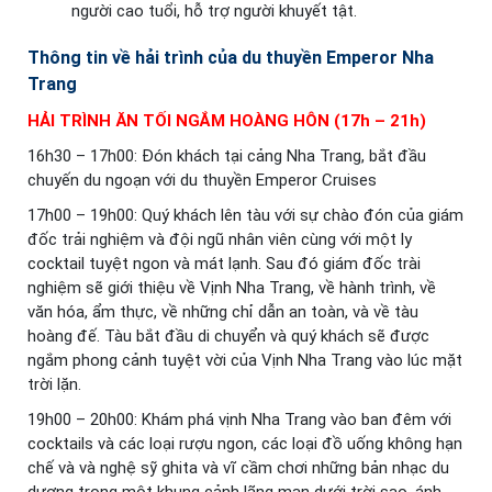
người cao tuổi, hỗ trợ người khuyết tật.
Thông tin về hải trình của du thuyền Emperor Nha
Trang
HẢI TRÌNH ĂN TỐI NGẮM HOÀNG HÔN (17h – 21h)
16h30 – 17h00: Đón khách tại cảng Nha Trang, bắt đầu
chuyến du ngoạn với du thuyền Emperor Cruises
17h00 – 19h00: Quý khách lên tàu với sự chào đón của giám
đốc trải nghiệm và đội ngũ nhân viên cùng với một ly
cocktail tuyệt ngon và mát lạnh. Sau đó giám đốc trài
nghiệm sẽ giới thiệu về Vịnh Nha Trang, về hành trình, về
văn hóa, ẩm thực, về những chỉ dẫn an toàn, và về tàu
hoàng đế. Tàu bắt đầu di chuyển và quý khách sẽ được
ngắm phong cảnh tuyệt vời của Vịnh Nha Trang vào lúc mặt
trời lặn.
19h00 – 20h00: Khám phá vịnh Nha Trang vào ban đêm với
cocktails và các loại rượu ngon, các loại đồ uống không hạn
chế và và nghệ sỹ ghita và vĩ cầm chơi những bản nhạc du
dương trong một khung cảnh lãng mạn dưới trời sao, ánh