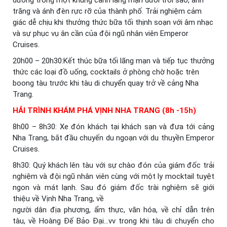
trăng và ánh đèn rực rỡ của thành phố. Trải nghiệm cảm
giác dễ chịu khi thưởng thức bữa tối thịnh soạn với âm nhạc
và sự phục vụ ân cần của đội ngũ nhân viên Emperor
Cruises.
20h00 – 20h30:Kết thúc bữa tối lãng mạn và tiếp tục thưởng
thức các loại đồ uống, cocktails ở phòng chờ hoặc trên
boong tàu trước khi tàu di chuyển quay trở về cảng Nha
Trang.
HẢI TRÌNH KHÁM PHÁ VỊNH NHA TRANG (8h -15h)
8h00 – 8h30: Xe đón khách tại khách sạn và đưa tới cảng
Nha Trang, bắt đầu chuyến du ngoạn với du thuyền Emperor
Cruises.
8h30: Quý khách lên tàu với sự chào đón của giám đốc trải
nghiệm và đội ngũ nhân viên cùng với một ly mocktail tuyệt
ngon và mát lạnh. Sau đó giám đốc trài nghiệm sẽ giới
thiệu về Vịnh Nha Trang, về
người dân địa phương, ẩm thực, văn hóa, về chỉ dẫn trên
tàu, về Hoàng Đế Bảo Đại…vv trong khi tàu di chuyển cho