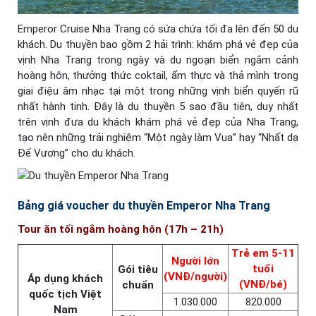
Emperor Cruise Nha Trang có sứa chứa tối đa lên đến 50 du
khách. Du thuyền bao gồm 2 hải trình: khám phá vẻ đẹp của
vịnh Nha Trang trong ngày và du ngoạn biển ngắm cảnh
hoàng hôn, thưởng thức coktail, ẩm thực và thả mình trong
giai điệu âm nhạc tại một trong những vịnh biển quyến rũ
nhất hành tinh. Đây là du thuyền 5 sao đầu tiên, duy nhất
trên vịnh đưa du khách khám phá vẻ đẹp của Nha Trang,
tạo nên những trải nghiệm “Một ngày làm Vua” hay “Nhất dạ
Đế Vương” cho du khách.
Bảng giá voucher du thuyền Emperor Nha Trang
Tour ăn tối ngắm hoàng hôn (17h – 21h)
Trẻ em 5-11
Người lớn
tuổi
Gói tiêu
(VNĐ/người)
Áp dụng khách
(VNĐ/bé)
chuẩn
quốc tịch Việt
1.030.000
820.000
Nam