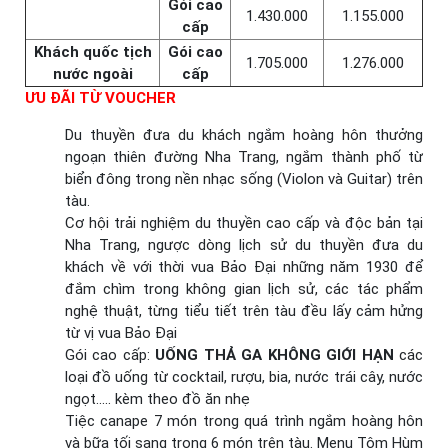
Gói cao
1.430.000
1.155.000
cấp
Khách quốc tịch
Gói cao
1.705.000
1.276.000
nước ngoài
cấp
ƯU ĐÃI TỪ VOUCHER
Du thuyền đưa du khách ngắm hoàng hôn thưởng
ngoạn thiên đường Nha Trang, ngắm thành phố từ
biển đông trong nền nhạc sống (Violon và Guitar) trên
tàu.
Cơ hội trải nghiệm du thuyền cao cấp và độc bản tại
Nha Trang, ngược dòng lịch sử du thuyền đưa du
khách về với thời vua Bảo Đại những năm 1930 để
đắm chìm trong không gian lịch sử, các tác phẩm
nghệ thuật, từng tiểu tiết trên tàu đều lấy cảm hửng
từ vị vua Bảo Đại
Gói cao cấp:
UỐNG THẢ GA KHÔNG GIỚI HẠN
các
loại đồ uống từ cocktail, rượu, bia, nước trái cây, nước
ngọt….. kèm theo đồ ăn nhẹ
Tiệc canape 7 món trong quá trình ngắm hoàng hôn
và bữa tối sang trọng 6 món trên tàu. Menu Tôm Hùm