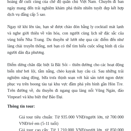
hoàng đế cuối cùng của chế độ quân chủ Việt Nam. Chuyến đi ban
ngày mang đến trải nghiệm khám phá thiên nhiên tuyệt đẹp kết hợp
dịch vụ đẳng cấp 5 sao.
Ngay từ khi lên tàu, bạn sẽ được chào đón bằng ly cocktail mát lạnh
và nghe giới thiệu về văn hóa, con người cùng lịch sử đặc sắc của
vùng biển Nha Trang. Du thuyền sẽ lướt nhẹ qua các điểm đến như
làng chài truyền thống, nơi bạn có thể tìm hiểu cuộc sống bình dị của
người dân địa phương.
Điểm dừng chân đặc biệt là Bãi Sỏi – thiên đường cho các hoạt động
biển như bơi lội, tắm nắng, chèo kayak hay câu cá. Sau những trải
nghiệm năng động, bữa trưa thịnh soạn với hải sản tươi ngon được
phục vụ trên boong tàu tại khu vực đầm phá yên bình gần Hòn Tre.
Trên đường về, du thuyền đi ngang qua làng nổi Vũng Ngán, đảo
Vinpearl và khu biệt thự Bảo Đại.
Thông tin tour:
Giá tour tiêu chuẩn: Từ 935.000 VNĐ/người lớn, từ 700.000
VNĐ/trẻ em (5-11 tuổi)
Giá tour cao cấp: Từ 1.210.000 VNĐ/người lớn, từ 850.000