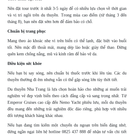
Nên đặt tour trước ít nhất 3-5 ngày để có nhiều lựa chọn về thời gian
và vị trí ngồi trên du thuyền. Trong mùa cao điểm (từ tháng 3 đến
tháng 8), bạn nên đặt sớm hơn để đảm bảo có chỗ.
Chuẩn bị trang phục
Mang theo áo khoác nhẹ vì trên biển có thể lạnh, đặc biệt vào buổi
tối. Nên mặc đồ thoải mái, mang dép lào hoặc giày thể thao. Đừng
quên kem chống nắng, mũ và kính râm để bảo vệ da.
Điều kiện sức khỏe
Nếu bạn bị say sóng, nên chuẩn bị thuốc trước khi lên tàu. Các du
thuyền thường đi êm nhưng vẫn có thể gặp sóng lớn tùy thời tiết.
Du thuyền Nha Trang là lựa chọn hoàn hảo cho những ai muốn trải
nghiệm vẻ đẹp vịnh biển theo cách đẳng cấp và sang trọng nhất. Từ
Emperor Cruises cao cấp đến Nemo Yacht phiêu lưu, mỗi du thuyền
đều mang đến những trải nghiệm độc đáo riêng, phù hợp với nhiều
đối tượng khách hàng khác nhau.
Nếu bạn đang tìm kiếm một chuyến du ngoạn trên biển đáng nhớ,
đừng ngần ngại liên hệ hotline 0825 437 888 để nhận tư vấn chi tiết