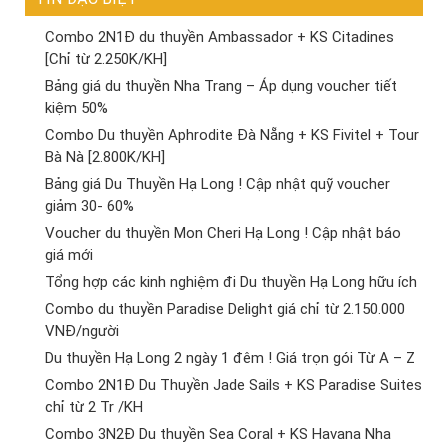
Combo 2N1Đ du thuyền Ambassador + KS Citadines
[Chỉ từ 2.250K/KH]
Bảng giá du thuyền Nha Trang – Áp dụng voucher tiết
kiệm 50%
Combo Du thuyền Aphrodite Đà Nẵng + KS Fivitel + Tour
Bà Nà [2.800K/KH]
Bảng giá Du Thuyền Hạ Long ! Cập nhật quỹ voucher
giảm 30- 60%
Voucher du thuyền Mon Cheri Hạ Long ! Cập nhật báo
giá mới
Tổng hợp các kinh nghiệm đi Du thuyền Hạ Long hữu ích
Combo du thuyền Paradise Delight giá chỉ từ 2.150.000
VNĐ/người
Du thuyền Hạ Long 2 ngày 1 đêm ! Giá trọn gói Từ A – Z
Combo 2N1Đ Du Thuyền Jade Sails + KS Paradise Suites
chỉ từ 2 Tr /KH
Combo 3N2Đ Du thuyền Sea Coral + KS Havana Nha