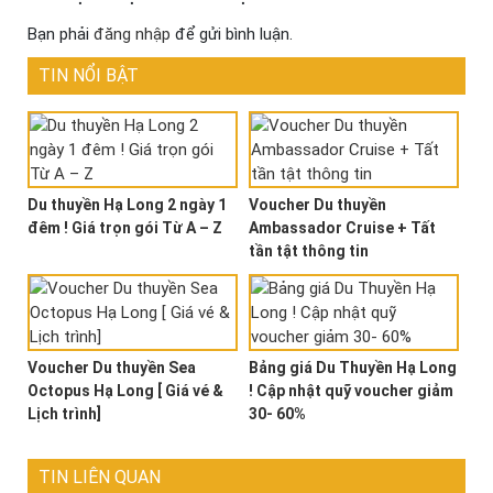
Bạn phải
đăng nhập
để gửi bình luận.
TIN NỔI BẬT
Du thuyền Hạ Long 2 ngày 1
Voucher Du thuyền
đêm ! Giá trọn gói Từ A – Z
Ambassador Cruise + Tất
tần tật thông tin
Voucher Du thuyền Sea
Bảng giá Du Thuyền Hạ Long
Octopus Hạ Long [ Giá vé &
! Cập nhật quỹ voucher giảm
Lịch trình]
30- 60%
TIN LIÊN QUAN