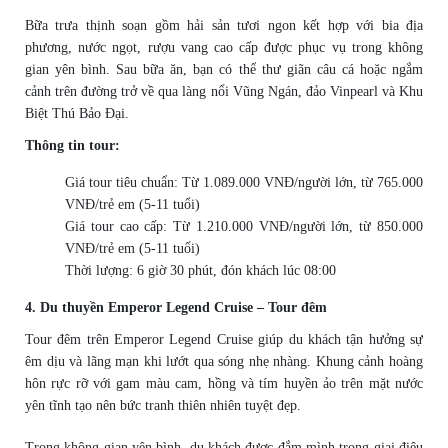
Bữa trưa thịnh soạn gồm hải sản tươi ngon kết hợp với bia địa
phương, nước ngọt, rượu vang cao cấp được phục vụ trong không
gian yên bình. Sau bữa ăn, bạn có thể thư giãn câu cá hoặc ngắm
cảnh trên đường trở về qua làng nổi Vũng Ngán, đảo Vinpearl và Khu
Biệt Thú Bảo Đại.
Thông tin tour:
Giá tour tiêu chuẩn: Từ 1.089.000 VNĐ/người lớn, từ 765.000
VNĐ/trẻ em (5-11 tuổi)
Giá tour cao cấp: Từ 1.210.000 VNĐ/người lớn, từ 850.000
VNĐ/trẻ em (5-11 tuổi)
Thời lượng: 6 giờ 30 phút, đón khách lúc 08:00
4. Du thuyền Emperor Legend Cruise – Tour đêm
Tour đêm trên Emperor Legend Cruise giúp du khách tận hưởng sự
êm dịu và lãng mạn khi lướt qua sóng nhẹ nhàng. Khung cảnh hoàng
hôn rực rỡ với gam màu cam, hồng và tím huyền ảo trên mặt nước
yên tĩnh tạo nên bức tranh thiên nhiên tuyệt đẹp.
Trong không gian yên bình, du khách được đắm mình trong giai điệu