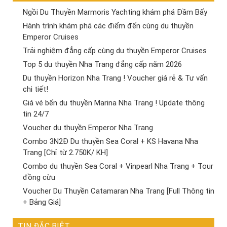
Ngồi Du Thuyền Marmoris Yachting khám phá Đầm Bấy
Hành trình khám phá các điểm đến cùng du thuyền
Emperor Cruises
Trải nghiệm đẳng cấp cùng du thuyền Emperor Cruises
Top 5 du thuyền Nha Trang đẳng cấp năm 2026
Du thuyền Horizon Nha Trang ! Voucher giá rẻ & Tư vấn
chi tiết!
Giá vé bến du thuyền Marina Nha Trang ! Update thông
tin 24/7
Voucher du thuyền Emperor Nha Trang
Combo 3N2Đ Du thuyền Sea Coral + KS Havana Nha
Trang [Chỉ từ 2.750K/ KH]
Combo du thuyền Sea Coral + Vinpearl Nha Trang + Tour
đồng cừu
Voucher Du Thuyền Catamaran Nha Trang [Full Thông tin
+ Bảng Giá]
TIN ĐẶC BIỆT