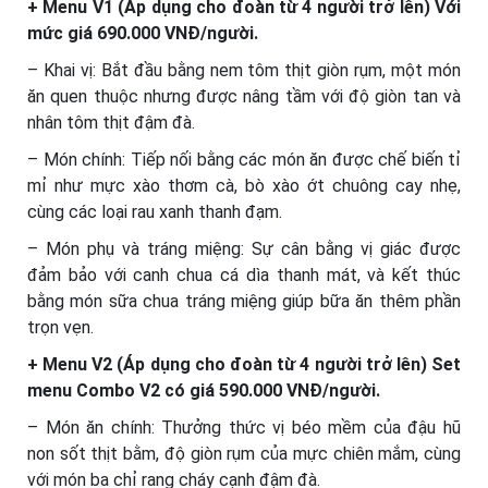
+ Menu V1 (Áp dụng cho đoàn từ 4 người trở lên) Với
mức giá 690.000 VNĐ/người.
– Khai vị: Bắt đầu bằng nem tôm thịt giòn rụm, một món
ăn quen thuộc nhưng được nâng tầm với độ giòn tan và
nhân tôm thịt đậm đà.
– Món chính: Tiếp nối bằng các món ăn được chế biến tỉ
mỉ như mực xào thơm cà, bò xào ớt chuông cay nhẹ,
cùng các loại rau xanh thanh đạm.
– Món phụ và tráng miệng: Sự cân bằng vị giác được
đảm bảo với canh chua cá dìa thanh mát, và kết thúc
bằng món sữa chua tráng miệng giúp bữa ăn thêm phần
trọn vẹn.
+ Menu V2 (Áp dụng cho đoàn từ 4 người trở lên) Set
menu Combo V2 có giá 590.000 VNĐ/người.
– Món ăn chính: Thưởng thức vị béo mềm của đậu hũ
non sốt thịt bằm, độ giòn rụm của mực chiên mắm, cùng
với món ba chỉ rang cháy cạnh đậm đà.