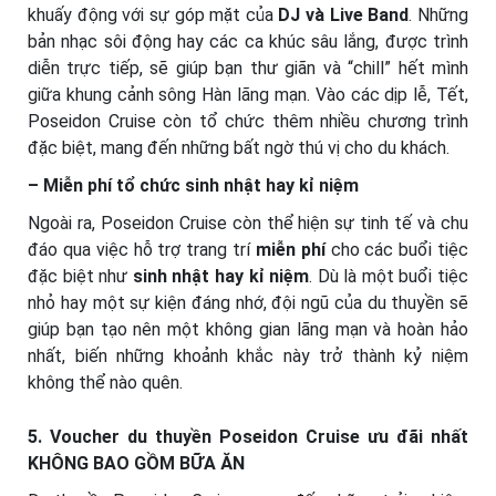
khuấy động với sự góp mặt của
DJ và Live Band
. Những
bản nhạc sôi động hay các ca khúc sâu lắng, được trình
diễn trực tiếp, sẽ giúp bạn thư giãn và “chill” hết mình
giữa khung cảnh sông Hàn lãng mạn. Vào các dịp lễ, Tết,
Poseidon Cruise còn tổ chức thêm nhiều chương trình
đặc biệt, mang đến những bất ngờ thú vị cho du khách.
– Miễn phí tổ chức sinh nhật hay kỉ niệm
Ngoài ra, Poseidon Cruise còn thể hiện sự tinh tế và chu
đáo qua việc hỗ trợ trang trí
miễn phí
cho các buổi tiệc
đặc biệt như
sinh nhật hay kỉ niệm
. Dù là một buổi tiệc
nhỏ hay một sự kiện đáng nhớ, đội ngũ của du thuyền sẽ
giúp bạn tạo nên một không gian lãng mạn và hoàn hảo
nhất, biến những khoảnh khắc này trở thành kỷ niệm
không thể nào quên.
5. Voucher du thuyền Poseidon Cruise ưu đãi nhất
KHÔNG BAO GỒM BỮA ĂN