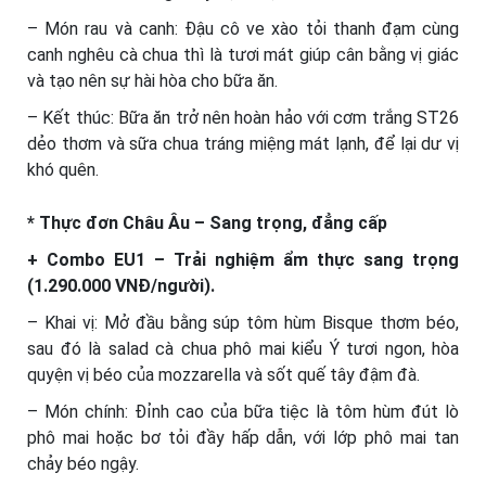
– Món rau và canh: Đậu cô ve xào tỏi thanh đạm cùng
canh nghêu cà chua thì là tươi mát giúp cân bằng vị giác
và tạo nên sự hài hòa cho bữa ăn.
– Kết thúc: Bữa ăn trở nên hoàn hảo với cơm trắng ST26
dẻo thơm và sữa chua tráng miệng mát lạnh, để lại dư vị
khó quên.
* Thực đơn Châu Âu – Sang trọng, đẳng cấp
+ Combo EU1 – Trải nghiệm ẩm thực sang trọng
(1.290.000 VNĐ/người).
– Khai vị: Mở đầu bằng súp tôm hùm Bisque thơm béo,
sau đó là salad cà chua phô mai kiểu Ý tươi ngon, hòa
quyện vị béo của mozzarella và sốt quế tây đậm đà.
– Món chính: Đỉnh cao của bữa tiệc là tôm hùm đút lò
phô mai hoặc bơ tỏi đầy hấp dẫn, với lớp phô mai tan
chảy béo ngậy.