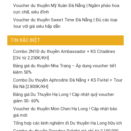
Voucher du thuyền Mỹ Xuân Đà Nẵng | Ngắm pháo hoa
cực chill, siêu đỉnh
Voucher du thuyền Sweet Time Đà Nẵng | Đủ các loại
tour với giá siêu hấp dẫn
TIN ĐẶC BIỆT
Combo 2N1Đ du thuyền Ambassador + KS Citadines
[Chỉ từ 2.250K/KH]
Bảng giá du thuyền Nha Trang – Áp dụng voucher tiết
kiệm 50%
Combo Du thuyền Aphrodite Đà Nẵng + KS Fivitel + Tour
Bà Nà [2.800K/KH]
Bảng giá Du Thuyền Hạ Long ! Cập nhật quỹ voucher
giảm 30- 60%
Voucher du thuyền Mon Cheri Hạ Long ! Cập nhật báo
giá mới
Tổng hợp các kinh nghiệm đi Du thuyền Hạ Long hữu ích
Combo du thuyền Paradise Delight giá chỉ từ 2.150.000