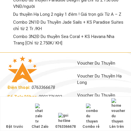
VNĐ/người
Du thuyền Hạ Long 2 ngày 1 đêm ! Giá trọn gói Từ A – Z
Combo 2N1Đ Du Thuyền Jade Sails + KS Paradise Suites
chỉ từ 2 Tr /KH
Combo 3N2Đ Du thuyền Sea Coral + KS Havana Nha
Trang [Chỉ từ 2.750K/ KH]
Voucher Du Thuyền
Voucher Du Thuyền Hạ
Long
Điện thoại:
0763366678
Voucher Du Thuyền
Số Zalo/Viber:
0901776893
Nha Trang
Địa chỉ 1 :
TP Hạ Long - Khu
Sun Plaza, Thành phố Hạ
Voucher Du Thuyền Phú
Long, Quảng Ninh, Việt Nam.
Quốc
Đặt trước
Chat Zalo
0763366678
Combo rẻ
Lên trên
Địa chỉ 2 :
TP Hải Phòng -