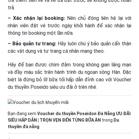
trả thêm tiền vé và vé đã đặt trước sẽ không được hoàn
trả.
– Xác nhận lại booking:
Nên chủ động liên hệ lại với
nhân viên đặt vé trước ngày khởi hành để xác nhận lại
thông tin booking một lần nữa.
– Bảo quản tư trang:
Hãy luôn chú ý bảo quản cẩn thận
các vật dụng và tư trang cá nhân mang theo.
Hãy để bạn được chìm đắm trong không gian lãng mạn
và đầy màu sắc trên hành trình du ngoạn sông Hàn. Đặc
biệt là đừng bỏ lỡ bữa tối hấp dẫn đỉnh cao với Voucher
du thuyền Poseido siêu ưu đãi ở trên nhé.
Bạn đang xem
Voucher du thuyền Poseidon Đà Nẵng ƯU ĐÃI
SIÊU HẤP DẪN | TRỌN VẸN ĐẾN TỪNG BỮA ĂN
trong
Du
thuyền đà nẵng