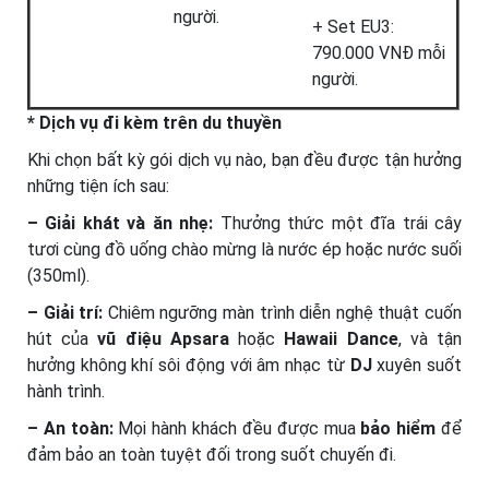
người.
+ Set EU3:
790.000 VNĐ mỗi
người.
* Dịch vụ đi kèm trên du thuyền
Khi chọn bất kỳ gói dịch vụ nào, bạn đều được tận hưởng
những tiện ích sau:
– Giải khát và ăn nhẹ:
Thưởng thức một đĩa trái cây
tươi cùng đồ uống chào mừng là nước ép hoặc nước suối
(350ml).
– Giải trí:
Chiêm ngưỡng màn trình diễn nghệ thuật cuốn
hút của
vũ điệu Apsara
hoặc
Hawaii Dance
, và tận
hưởng không khí sôi động với âm nhạc từ
DJ
xuyên suốt
hành trình.
– An toàn:
Mọi hành khách đều được mua
bảo hiểm
để
đảm bảo an toàn tuyệt đối trong suốt chuyến đi.