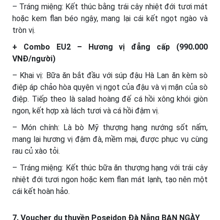
– Tráng miệng: Kết thúc bằng trái cây nhiệt đới tươi mát
hoặc kem flan béo ngậy, mang lại cái kết ngọt ngào và
tròn vị.
+ Combo EU2 – Hương vị đẳng cấp (990.000
VNĐ/người)
– Khai vị: Bữa ăn bắt đầu với súp đậu Hà Lan ăn kèm sò
điệp áp chảo hòa quyện vị ngọt của đậu và vị mặn của sò
điệp. Tiếp theo là salad hoàng đế cá hồi xông khói giòn
ngon, kết hợp xà lách tươi và cá hồi đậm vị.
– Món chính: Là bò Mỹ thượng hạng nướng sốt nấm,
mang lại hương vị đậm đà, mềm mại, được phục vụ cùng
rau củ xào tỏi.
– Tráng miệng: Kết thúc bữa ăn thượng hạng với trái cây
nhiệt đới tươi ngon hoặc kem flan mát lạnh, tạo nên một
cái kết hoàn hảo.
7. Voucher du thuyền Poseidon Đà Nẵng BAN NGÀY