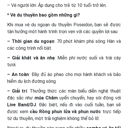
– Vé người lớn: Áp dụng cho trẻ từ 10 tuổi trở lên.
* Vé du thuyền bao gồm những gì?
Khi mua vé du ngoạn du thuyền Poseidon, bạn sẽ được
tận hưởng một hành trình trọn vẹn với các quyền lợi sau:
– Thời gian du ngoạn
: 70 phút khám phá sông Hàn và
các công trình nổi bật.
– Giải khát và ăn nhẹ
: Miễn phí nước suối và trái cây
tươi.
– An toàn
: Đầy đủ áo phao cho mọi hành khách và bảo
hiểm du lịch đường sông.
– Giải trí
: Thưởng thức các màn biểu diễn nghệ thuật
đặc sắc như
múa Chăm
uyển chuyển, hay sôi động với
Live Band/DJ
. Đặc biệt, nếu đi vào cuối tuần, bạn sẽ
được xem
cầu Rồng phun lửa và phun nước
trực tiếp
từ du thuyền, một trải nghiệm không thể bỏ lỡ.