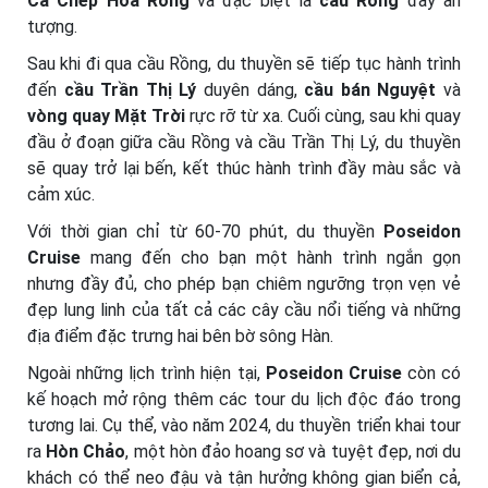
Cá Chép Hóa Rồng
và đặc biệt là
cầu Rồng
đầy ấn
tượng.
Sau khi đi qua cầu Rồng, du thuyền sẽ tiếp tục hành trình
đến
cầu Trần Thị Lý
duyên dáng,
cầu bán Nguyệt
và
vòng quay Mặt Trời
rực rỡ từ xa. Cuối cùng, sau khi quay
đầu ở đoạn giữa cầu Rồng và cầu Trần Thị Lý, du thuyền
sẽ quay trở lại bến, kết thúc hành trình đầy màu sắc và
cảm xúc.
Với thời gian chỉ từ 60-70 phút, du thuyền
Poseidon
Cruise
mang đến cho bạn một hành trình ngắn gọn
nhưng đầy đủ, cho phép bạn chiêm ngưỡng trọn vẹn vẻ
đẹp lung linh của tất cả các cây cầu nổi tiếng và những
địa điểm đặc trưng hai bên bờ sông Hàn.
Ngoài những lịch trình hiện tại,
Poseidon Cruise
còn có
kế hoạch mở rộng thêm các tour du lịch độc đáo trong
tương lai. Cụ thể, vào năm 2024, du thuyền triển khai tour
ra
Hòn Chảo
, một hòn đảo hoang sơ và tuyệt đẹp, nơi du
khách có thể neo đậu và tận hưởng không gian biển cả,