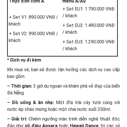
Thực đơn cơm Á
menu Á/Âu
+ Set EU1: 1.790.000 VNĐ
/ khách
+ Set V1: 890.000 VNĐ /
khách
+ Set EU2: 1.490.000 VNĐ
/ khách
+ Set V2: 990.000 VNĐ /
khách
+ Set EU3: 1.290.000 VNĐ
/ khách
* Dịch vụ đi kèm
Khi mua vé, bạn sẽ được tận hưởng các dịch vụ cao cấp
bao gồm:
– Thời gian:
3 giờ du ngoạn và khám phá vẻ đẹp của biển
Đà Nẵng.
– Đồ uống & ăn nhẹ:
Một đĩa trái cây tươi cùng với
nước ép chào mừng hoặc một chai nước suối 350ml.
– Giải trí:
Chiêm ngưỡng màn trình diễn nghệ thuật độc
đáo như
vũ điệu Apsara
hoặc
Hawaii Dance
từ các vũ