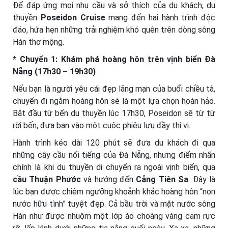
Để đáp ứng mọi nhu cầu và sở thích của du khách, du
thuyền
Poseidon Cruise
mang đến hai hành trình độc
đáo, hứa hẹn những trải nghiệm khó quên trên dòng sông
Hàn thơ mộng.
* Chuyến 1: Khám phá hoàng hôn trên vịnh biển Đà
Nẵng (17h30 – 19h30)
Nếu bạn là người yêu cái đẹp lãng mạn của buổi chiều tà,
chuyến đi ngắm hoàng hôn sẽ là một lựa chọn hoàn hảo.
Bắt đầu từ bến du thuyền lúc 17h30, Poseidon sẽ từ từ
rời bến, đưa bạn vào một cuộc phiêu lưu đầy thi vị.
Hành trình kéo dài 120 phút sẽ đưa du khách đi qua
những cây cầu nổi tiếng của Đà Nẵng, nhưng điểm nhấn
chính là khi du thuyền di chuyển ra ngoài vịnh biển, qua
cầu Thuận Phước
và hướng đến
Cảng Tiên Sa
. Đây là
lúc bạn được chiêm ngưỡng khoảnh khắc hoàng hôn “non
nước hữu tình” tuyệt đẹp. Cả bầu trời và mặt nước sông
Hàn như được nhuộm một lớp áo choàng vàng cam rực