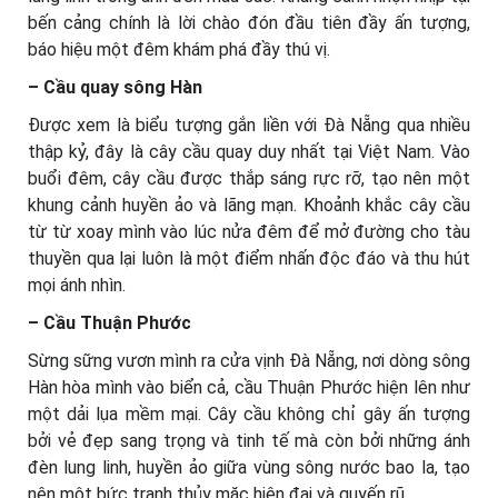
bến cảng chính là lời chào đón đầu tiên đầy ấn tượng,
báo hiệu một đêm khám phá đầy thú vị.
– Cầu quay sông Hàn
Được xem là biểu tượng gắn liền với Đà Nẵng qua nhiều
thập kỷ, đây là cây cầu quay duy nhất tại Việt Nam. Vào
buổi đêm, cây cầu được thắp sáng rực rỡ, tạo nên một
khung cảnh huyền ảo và lãng mạn. Khoảnh khắc cây cầu
từ từ xoay mình vào lúc nửa đêm để mở đường cho tàu
thuyền qua lại luôn là một điểm nhấn độc đáo và thu hút
mọi ánh nhìn.
– Cầu Thuận Phước
Sừng sững vươn mình ra cửa vịnh Đà Nẵng, nơi dòng sông
Hàn hòa mình vào biển cả, cầu Thuận Phước hiện lên như
một dải lụa mềm mại. Cây cầu không chỉ gây ấn tượng
bởi vẻ đẹp sang trọng và tinh tế mà còn bởi những ánh
đèn lung linh, huyền ảo giữa vùng sông nước bao la, tạo
nên một bức tranh thủy mặc hiện đại và quyến rũ.