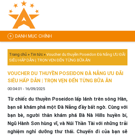
DANH MỤC CHÍNH
Trang chủ
»
Tin tức
»
Voucher du thuyền Poseidon Đà Nẵng ƯU ĐÃI
SIÊU HẤP DẪN | TRỌN VẸN ĐẾN TỪNG BỮA ĂN
VOUCHER DU THUYỀN POSEIDON ĐÀ NẴNG ƯU ĐÃI
SIÊU HẤP DẪN | TRỌN VẸN ĐẾN TỪNG BỮA ĂN
00:04:01 - 16/09/2025
Từ chiếc du thuyền Poseidon lấp lánh trên sông Hàn,
bạn sẽ khám phá một Đà Nẵng đầy bất ngờ. Cùng với
bạn bè, người thân khám phá Bà Nà Hills huyền bí,
Ngũ Hành Sơn hùng vĩ, và Núi Thần Tài với những trải
nghiệm nghỉ dưỡng thư thái. Chuyến đi của bạn sẽ