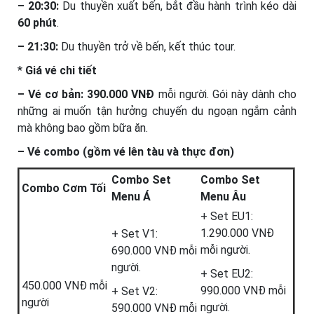
– 20:30:
Du thuyền xuất bến, bắt đầu hành trình kéo dài
60 phút
.
– 21:30:
Du thuyền trở về bến, kết thúc tour.
*
Giá vé chi tiết
– Vé cơ bản:
390.000 VNĐ
mỗi người. Gói này dành cho
những ai muốn tận hưởng chuyến du ngoạn ngắm cảnh
mà không bao gồm bữa ăn.
– Vé combo (gồm vé lên tàu và thực đơn)
Combo Set
Combo Set
Combo Cơm Tối
Menu Á
Menu Âu
+ Set EU1:
1.290.000 VNĐ
+ Set V1:
mỗi người.
690.000 VNĐ mỗi
người.
+ Set EU2:
450.000 VNĐ mỗi
990.000 VNĐ mỗi
+ Set V2:
người
người.
590.000 VNĐ mỗi