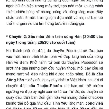
rỡ, lấp lánh dưới những tia nắng cuối ngày. Xa xa, những
ngọn núi ẩn hiện trong mây trời, tạo nên một khung cảnh
thiên nhiên hùng vĩ nhưng cũng vô cùng lãng mạn. Đây
chắc chắn là một trải nghiệm độc nhất vô nhị, nơi bạn có
thể thư giãn và lưu lại những bức ảnh đáng giá.
*
Chuyến 2: Sắc màu đêm trên sông Hàn (20h00 các
ngày trong tuần, 20h30 vào cuối tuần)
Khi thành phố lên đèn, du thuyền Poseidon sẽ đưa bạn
vào một hành trình khám phá vẻ đẹp lung linh của sông
Hàn về đêm. Khởi hành từ bến du thuyền, Poseidon sẽ
lướt nhẹ qua những cây cầu huyền thoại, mỗi cây cầu lại
mang một vẻ đẹp riêng khi được thắp sáng. Đó là
cầu
Sông Hàn
– cây cầu quay duy nhất ở Việt Nam, sau đó di
chuyển đến
cầu Thuận Phước
, nơi bạn có thể chiêm
ngưỡng vẻ đẹp uy nghi của nó từ xa. Từ đó, du thuyền sẽ
quay đầu, đưa bạn đến gần hơn với những điểm check-in
không thể bỏ qua như
cầu Tình Yêu
lãng mạn,
công viên