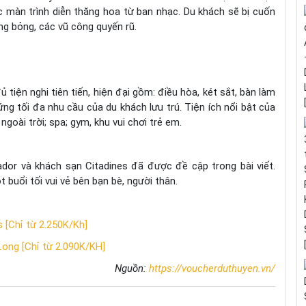
c màn trình diễn thăng hoa từ ban nhạc. Du khách sẽ bị cuốn
ng bỏng, các vũ công quyến rũ.
tiện nghi tiên tiến, hiện đại gồm: điều hòa, két sắt, bàn làm
g tối đa nhu cầu của du khách lưu trú. Tiện ích nổi bật của
goài trời; spa; gym, khu vui chơi trẻ em.
r và khách sạn Citadines đã được đề cập trong bài viết.
 buổi tối vui vẻ bên bạn bè, người thân.
[Chỉ từ 2.250K/Kh]
ong [Chỉ từ 2.090K/KH]
Nguồn:
https://voucherduthuyen.vn/