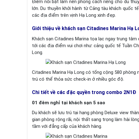
Điểm nổi bật làm nên phong cách riêng cho du thuyề
lớn. Du thuyền khởi hành từ Cảng tàu khách quốc t
các địa điểm trên vịnh Hạ Long xinh đẹp.
Giới thiệu về khách sạn Citadines Marina Hạ 
Khách sạn Citadines Marina tọa lạc ngay trung tâm d
tới các địa điểm vui chơi như: cảng quốc tế Tuần Ch
Long.
Citadines Marina Hạ Long có tổng cộng 580 phòng n
trú có thể thỏa sức check-in ở nhiều góc độ.
Chi tiết về các đặc quyền trong combo 2N1Đ
01 đêm nghỉ tại khách sạn 5 sao
Du khách sẽ lưu trú tại hạng phòng Deluxe view th
gian phòng rộng rãi, nội thất sang trọng làm hài lòn
tầm với đẳng cấp của khách hàng.