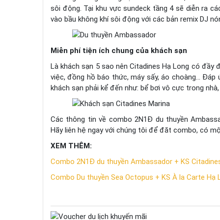
sôi động. Tại khu vực sundeck tầng 4 sẽ diễn ra cá
vào bầu không khí sôi động với các bản remix DJ nó
Miễn phí tiện ích chung của khách sạn
Là khách sạn 5 sao nên Citadines Hạ Long có đầy đủ 
việc, đồng hồ báo thức, máy sấy, áo choàng… Đáp ứn
khách sạn phải kể đến như: bể bơi vô cực trong nhà, n
Các thông tin về combo 2N1Đ du thuyền Ambassado
Hãy liên hệ ngay với chúng tôi để đăt combo, có một
XEM THÊM:
Combo 2N1Đ du thuyền Ambassador + KS Citadines 
Combo Du thuyền Sea Octopus + KS À la Carte Hạ L