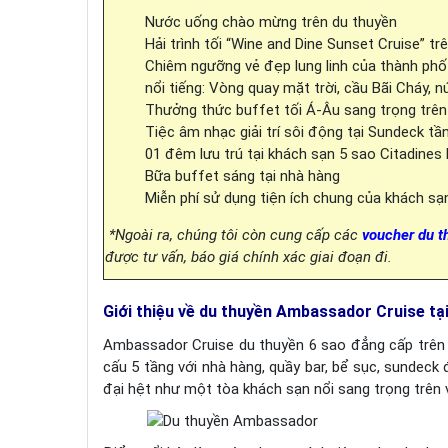
Nước uống chào mừng trên du thuyền
Hải trình tối “Wine and Dine Sunset Cruise” 
Chiêm ngưỡng vẻ đẹp lung linh của thành phố
nổi tiếng: Vòng quay mặt trời, cầu Bãi Cháy, 
Thưởng thức buffet tối Á-Âu sang trọng trên
Tiệc âm nhạc giải trí sôi động tại Sundeck tầ
01 đêm lưu trú tại khách sạn 5 sao Citadines
Bữa buffet sáng tại nhà hàng
Miễn phí sử dụng tiện ích chung của khách sạ
*Ngoài ra, chúng tôi còn cung cấp các
voucher du t
được tư vấn, báo giá chính xác giai đoạn đi.
Giới thiệu về du thuyền Ambassador Cruise tạ
Ambassador Cruise du thuyền 6 sao đẳng cấp trên 
cấu 5 tầng với nhà hàng, quầy bar, bể sục, sundeck
đại hệt như một tòa khách sạn nổi sang trọng trên v