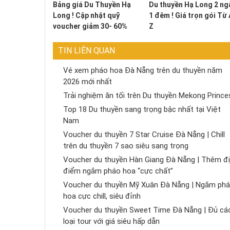
Bảng giá Du Thuyền Hạ
Du thuyền Hạ Long 2 ng
Long ! Cập nhật quỹ
1 đêm ! Giá trọn gói Từ 
voucher giảm 30- 60%
Z
TIN LIÊN QUAN
Vé xem pháo hoa Đà Nẵng trên du thuyền năm
2026 mới nhất
Trải nghiệm ăn tối trên Du thuyền Mekong Prince
Top 18 Du thuyền sang trọng bậc nhất tại Việt
Nam
Voucher du thuyền 7 Star Cruise Đà Nẵng | Chill
trên du thuyền 7 sao siêu sang trọng
Voucher du thuyền Hàn Giang Đà Nẵng | Thêm đ
điểm ngắm pháo hoa “cực chất”
Voucher du thuyền Mỹ Xuân Đà Nẵng | Ngắm ph
hoa cực chill, siêu đỉnh
Voucher du thuyền Sweet Time Đà Nẵng | Đủ cá
loại tour với giá siêu hấp dẫn