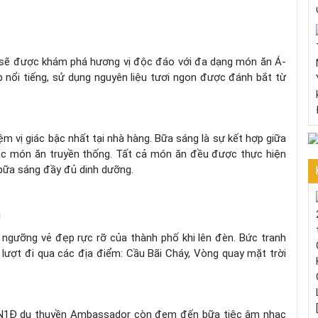
sẽ được khám phá hương vị độc đáo với đa dạng món ăn Á-
 nổi tiếng, sử dụng nguyên liệu tươi ngon được đánh bắt từ
ệm vị giác bậc nhất tại nhà hàng. Bữa sáng là sự kết hợp giữa
 các món ăn truyền thống. Tất cả món ăn đều được thực hiện
bữa sáng đầy đủ dinh dưỡng.
g
ngưỡng vẻ đẹp rực rỡ của thành phố khi lên đèn. Bức tranh
n lượt đi qua các địa điểm: Cầu Bãi Cháy, Vòng quay mặt trời
2N1Đ du thuyền Ambassador còn đem đến bữa tiệc âm nhạc