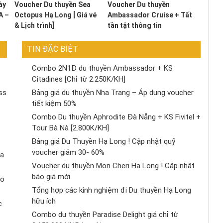
ày
Voucher Du thuyền Sea
Voucher Du thuyền
A –
Octopus Hạ Long [ Giá vé
Ambassador Cruise + Tất
& Lịch trình]
tần tật thông tin
TIN ĐẶC BIỆT
Combo 2N1Đ du thuyền Ambassador + KS
Citadines [Chỉ từ 2.250K/KH]
ss
Bảng giá du thuyền Nha Trang – Áp dụng voucher
tiết kiệm 50%
Combo Du thuyền Aphrodite Đà Nẵng + KS Fivitel +
Tour Bà Nà [2.800K/KH]
Bảng giá Du Thuyền Hạ Long ! Cập nhật quỹ
voucher giảm 30- 60%
ịa
Voucher du thuyền Mon Cheri Hạ Long ! Cập nhật
báo giá mới
áo
Tổng hợp các kinh nghiệm đi Du thuyền Hạ Long
hữu ích
c
Combo du thuyền Paradise Delight giá chỉ từ