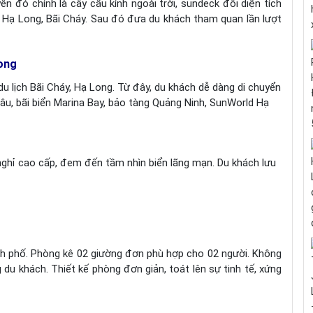
n đó chính là cây cầu kính ngoài trời, sundeck đôi diện tích
ế Hạ Long, Bãi Cháy. Sau đó đưa du khách tham quan lần lượt
Long
u lịch Bãi Cháy, Hạ Long. Từ đây, du khách dễ dàng di chuyển
âu, bãi biển Marina Bay, bảo tàng Quảng Ninh, SunWorld Hạ
ghỉ cao cấp, đem đến tầm nhìn biển lãng mạn. Du khách lưu
ành phố. Phòng kê 02 giường đơn phù hợp cho 02 người. Không
g du khách. Thiết kế phòng đơn giản, toát lên sự tinh tế, xứng