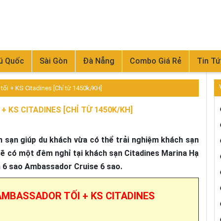
ú Quốc
Sài Gòn
Đà Nẵng
Combo Giá Rẻ
Tin Tứ
i + KS Citadines [Chỉ từ 1450k/KH]
KS CITADINES [CHỈ TỪ 1450K/KH]
sạn giúp du khách vừa có thể trải nghiệm khách sạn
sẽ có một đêm nghỉ tại khách sạn Citadines Marina Hạ
ền 6 sao Ambassador Cruise 6 sao.
MBASSADOR TỐI + KS CITADINES