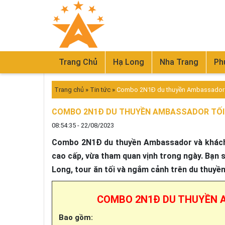
Trang Chủ
Hạ Long
Nha Trang
Ph
Trang chủ
»
Tin tức
»
Combo 2N1Đ du thuyền Ambassador tố
COMBO 2N1Đ DU THUYỀN AMBASSADOR TỐI + 
08:54:35 - 22/08/2023
Combo 2N1Đ du thuyền Ambassador và khách 
cao cấp, vừa tham quan vịnh trong ngày. Bạn 
Long, tour ăn tối và ngắm cảnh trên du thuy
COMBO 2N1Đ DU THUYỀN A
Bao gồm: