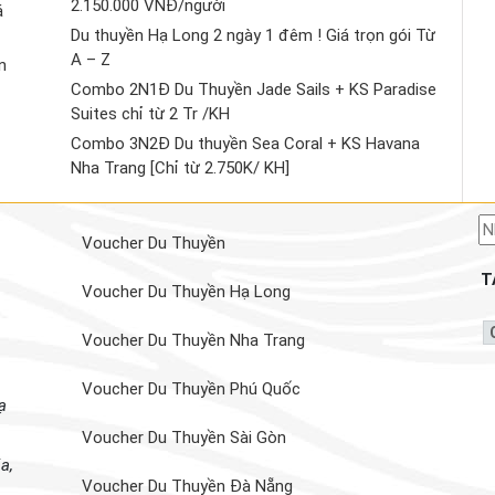
2.150.000 VNĐ/người
á
Du thuyền Hạ Long 2 ngày 1 đêm ! Giá trọn gói Từ
A – Z
n
Combo 2N1Đ Du Thuyền Jade Sails + KS Paradise
Suites chỉ từ 2 Tr /KH
Combo 3N2Đ Du thuyền Sea Coral + KS Havana
Nha Trang [Chỉ từ 2.750K/ KH]
Voucher Du Thuyền
T
Voucher Du Thuyền Hạ Long
Voucher Du Thuyền Nha Trang
Voucher Du Thuyền Phú Quốc
ạ
Voucher Du Thuyền Sài Gòn
a,
Voucher Du Thuyền Đà Nẵng