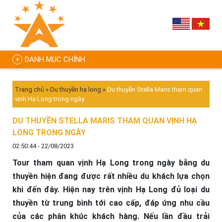
DANH MỤC CHÍNH
Trang chủ
»
Du thuyền hạ long
»
Du thuyền Stella Maris tham quan
vịnh Hạ Long trong ngày
DU THUYỀN STELLA MARIS THAM QUAN VỊNH HẠ
LONG TRONG NGÀY
02:50:44 - 22/08/2023
Tour tham quan vịnh Hạ Long trong ngày bằng du
thuyền hiện đang được rất nhiều du khách lựa chọn
khi đến đây. Hiện nay trên vịnh Hạ Long đủ loại du
thuyền từ trung bình tới cao cấp, đáp ứng nhu cầu
của các phân khúc khách hàng. Nếu lần đầu trải