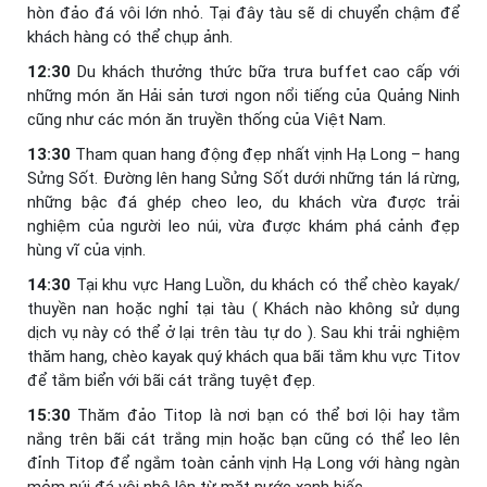
hòn đảo đá vôi lớn nhỏ. Tại đây tàu sẽ di chuyển chậm để
khách hàng có thể chụp ảnh.
12:30
Du khách thưởng thức bữa trưa buffet cao cấp với
những món ăn Hải sản tươi ngon nổi tiếng của Quảng Ninh
cũng như các món ăn truyền thống của Việt Nam.
13:30
Tham quan hang động đẹp nhất vịnh Hạ Long – hang
Sửng Sốt. Đường lên hang Sửng Sốt dưới những tán lá rừng,
những bậc đá ghép cheo leo, du khách vừa được trải
nghiệm của người leo núi, vừa được khám phá cảnh đẹp
hùng vĩ của vịnh.
14:30
Tại khu vực Hang Luồn, du khách có thể chèo kayak/
thuyền nan hoặc nghỉ tại tàu ( Khách nào không sử dụng
dịch vụ này có thể ở lại trên tàu tự do ). Sau khi trải nghiệm
thăm hang, chèo kayak quý khách qua bãi tắm khu vực Titov
để tắm biển với bãi cát trắng tuyệt đẹp.
15:30
Thăm đảo Titop là nơi bạn có thể bơi lội hay tắm
nắng trên bãi cát trắng mịn hoặc bạn cũng có thể leo lên
đỉnh Titop để ngắm toàn cảnh vịnh Hạ Long với hàng ngàn
mỏm núi đá vôi nhô lên từ mặt nước xanh biếc.