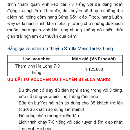
trình tham quan vịnh kéo dài 7,8 tiếng với đa dạng hoạt
động trải nghiệm. Theo đó, du thuyền sẽ đi qua những địa
điểm nổi tiếng gồm hang Sửng Sốt, đảo Titop, hang Luồn.
Đây sẽ là hành trình khám phá lý tưởng cho những du khách
muốn tham quan vịnh Hạ Long nhưng không có nhiều thời
gian trải nghiệm du thuyền qua đêm.
Bảng giá voucher du thuyền Stella Maris tại Hạ Long
Loại voucher
Mức giá (VNĐ/người)
Thăm vịnh Hạ Long 7-8
1.125.000
tiếng
ƯU ĐÃI TỪ VOUCHER DU THUYỀN STELLA MARIS
Du thuyền có đầy đủ tiện nghi, sang trọng với 3 tầng,
cửa sổ rộng view biển, hệ thống điều hòa
Bữa ăn buffet hải sản áp dụng cho 35 khách trở lên
(dưới 35 khách áp dụng set menu)
Đồ uống chào mừng khi lên tàu
Lịch trình chạy 7-8 tiếng với các tuyến điểm đẹp nhất
trên vịnh Hạ Long