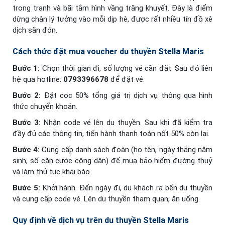
trong tranh và bãi tắm hình vầng trăng khuyết. Đây là điểm
dừng chân lý tưởng vào mỗi dịp hè, được rất nhiều tín đồ xê
dịch săn đón.
Cách thức đặt mua voucher du thuyền Stella Maris
Bước 1:
Chọn thời gian đi, số lượng vé cần đặt. Sau đó liên
hệ qua hotline:
0793396678
để đặt vé.
Bước 2:
Đặt cọc 50% tổng giá trị dịch vụ thông qua hình
thức chuyển khoản.
Bước 3:
Nhận code vé lên du thuyền. Sau khi đã kiểm tra
đầy đủ các thông tin, tiến hành thanh toán nốt 50% còn lại.
Bước 4:
Cung cấp danh sách đoàn (họ tên, ngày tháng năm
sinh, số căn cước công dân) để mua bảo hiểm đường thuỷ
và làm thủ tục khai báo.
Bước 5:
Khởi hành. Đến ngày đi, du khách ra bến du thuyền
và cung cấp code vé. Lên du thuyền tham quan, ăn uống.
Quy định về dịch vụ trên du thuyền Stella Maris