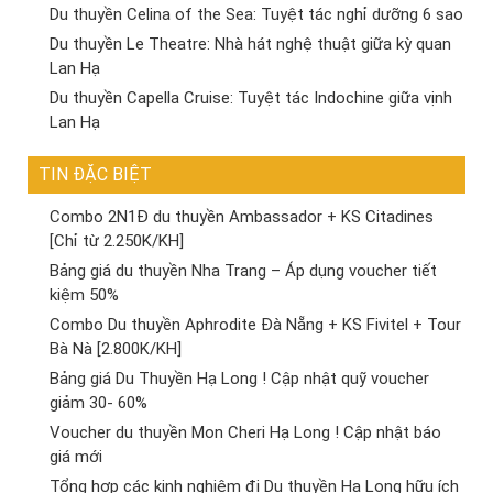
Du thuyền Celina of the Sea: Tuyệt tác nghỉ dưỡng 6 sao
Du thuyền Le Theatre: Nhà hát nghệ thuật giữa kỳ quan
Lan Hạ
Du thuyền Capella Cruise: Tuyệt tác Indochine giữa vịnh
Lan Hạ
TIN ĐẶC BIỆT
Combo 2N1Đ du thuyền Ambassador + KS Citadines
[Chỉ từ 2.250K/KH]
Bảng giá du thuyền Nha Trang – Áp dụng voucher tiết
kiệm 50%
Combo Du thuyền Aphrodite Đà Nẵng + KS Fivitel + Tour
Bà Nà [2.800K/KH]
Bảng giá Du Thuyền Hạ Long ! Cập nhật quỹ voucher
giảm 30- 60%
Voucher du thuyền Mon Cheri Hạ Long ! Cập nhật báo
giá mới
Tổng hợp các kinh nghiệm đi Du thuyền Hạ Long hữu ích