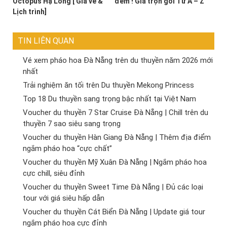
Octopus Hạ Long [ Giá vé &
đêm ! Giá trọn gói Từ A – Z
Lịch trình]
TIN LIÊN QUAN
Vé xem pháo hoa Đà Nẵng trên du thuyền năm 2026 mới
nhất
Trải nghiệm ăn tối trên Du thuyền Mekong Princess
Top 18 Du thuyền sang trọng bậc nhất tại Việt Nam
Voucher du thuyền 7 Star Cruise Đà Nẵng | Chill trên du
thuyền 7 sao siêu sang trọng
Voucher du thuyền Hàn Giang Đà Nẵng | Thêm địa điểm
ngắm pháo hoa “cực chất”
Voucher du thuyền Mỹ Xuân Đà Nẵng | Ngắm pháo hoa
cực chill, siêu đỉnh
Voucher du thuyền Sweet Time Đà Nẵng | Đủ các loại
tour với giá siêu hấp dẫn
Voucher du thuyền Cát Biển Đà Nẵng | Update giá tour
ngắm pháo hoa cực đỉnh