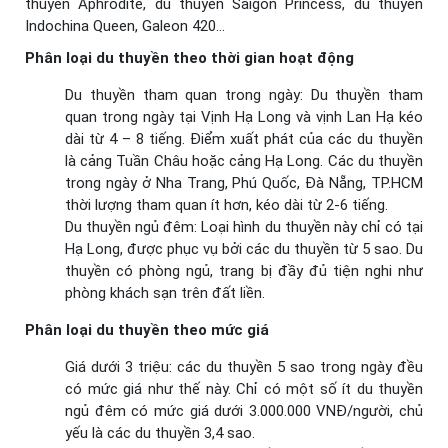
thuyền Aphrodite, du thuyền Saigon Princess, du thuyền
Indochina Queen, Galeon 420…
Phân loại du thuyền theo thời gian hoạt động
Du thuyền tham quan trong ngày: Du thuyền tham
quan trong ngày tại Vịnh Hạ Long và vịnh Lan Hạ kéo
dài từ 4 – 8 tiếng. Điểm xuất phát của các du thuyền
là cảng Tuần Châu hoặc cảng Hạ Long. Các du thuyền
trong ngày ở Nha Trang, Phú Quốc, Đà Nẵng, TP.HCM
thời lượng tham quan ít hơn, kéo dài từ 2-6 tiếng.
Du thuyền ngủ đêm: Loại hình du thuyền này chỉ có tại
Hạ Long, được phục vụ bởi các du thuyền từ 5 sao. Du
thuyền có phòng ngủ, trang bị đầy đủ tiện nghi như
phòng khách sạn trên đất liền.
Phân loại du thuyền theo mức giá
Giá dưới 3 triệu: các du thuyền 5 sao trong ngày đều
có mức giá như thế này. Chỉ có một số ít du thuyền
ngủ đêm có mức giá dưới 3.000.000 VNĐ/người, chủ
yếu là các du thuyền 3,4 sao.