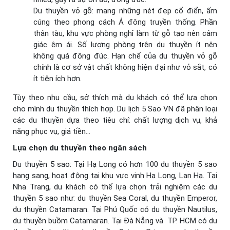
Du thuyền vỏ gỗ: mang những nét đẹp cổ điển, ấm
cúng theo phong cách Á đông truyền thống. Phần
thân tàu, khu vực phòng nghỉ làm từ gỗ tạo nên cảm
giác êm ái. Số lượng phòng trên du thuyền ít nên
không quá đông đúc. Hạn chế của du thuyền vỏ gỗ
chính là cơ sở vật chất không hiện đại như vỏ sắt, có
ít tiện ích hơn.
Tùy theo nhu cầu, sở thích mà du khách có thể lựa chọn
cho mình du thuyền thích hợp. Du lịch 5 Sao VN đã phân loại
các du thuyền dựa theo tiêu chí: chất lượng dịch vụ, khả
năng phục vụ, giá tiền…
Lựa chọn du thuyền theo ngân sách
Du thuyền 5 sao: Tại Hạ Long có hơn 100 du thuyền 5 sao
hạng sang, hoạt động tại khu vực vịnh Hạ Long, Lan Hạ. Tại
Nha Trang, du khách có thể lựa chọn trải nghiệm các du
thuyền 5 sao như: du thuyền Sea Coral, du thuyền Emperor,
du thuyền Catamaran. Tại Phú Quốc có du thuyền Nautilus,
du thuyền buồm Catamaran. Tại Đà Nẵng và TP. HCM có du