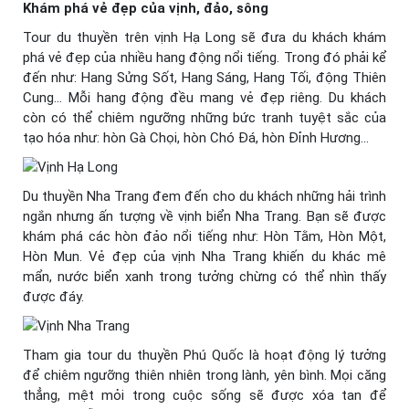
Khám phá vẻ đẹp của vịnh, đảo, sông
Tour du thuyền trên vịnh Hạ Long sẽ đưa du khách khám
phá vẻ đẹp của nhiều hang động nổi tiếng. Trong đó phải kể
đến như: Hang Sửng Sốt, Hang Sáng, Hang Tối, động Thiên
Cung… Mỗi hang động đều mang vẻ đẹp riêng. Du khách
còn có thể chiêm ngưỡng những bức tranh tuyệt sắc của
tạo hóa như: hòn Gà Chọi, hòn Chó Đá, hòn Đỉnh Hương…
Du thuyền Nha Trang đem đến cho du khách những hải trình
ngắn nhưng ấn tượng về vịnh biển Nha Trang. Bạn sẽ được
khám phá các hòn đảo nổi tiếng như: Hòn Tằm, Hòn Một,
Hòn Mun. Vẻ đẹp của vịnh Nha Trang khiến du khác mê
mẩn, nước biển xanh trong tưởng chừng có thể nhìn thấy
được đáy.
Tham gia tour du thuyền Phú Quốc là hoạt động lý tưởng
để chiêm ngưỡng thiên nhiên trong lành, yên bình. Mọi căng
thẳng, mệt mỏi trong cuộc sống sẽ được xóa tan để