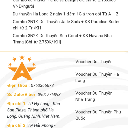
Combo du thuyền Paradise Delight giá chỉ từ 2.150.000
VNĐ/người
Du thuyền Hạ Long 2 ngày 1 đêm ! Giá trọn gói Từ A – Z
Combo 2N1Đ Du Thuyền Jade Sails + KS Paradise Suites
chỉ từ 2 Tr /KH
Combo 3N2Đ Du thuyền Sea Coral + KS Havana Nha
Trang [Chỉ từ 2.750K/ KH]
Voucher Du Thuyền
Voucher Du Thuyền Hạ
Long
Điện thoại:
0763366678
Voucher Du Thuyền
Số Zalo/Viber:
0901776893
Nha Trang
Địa chỉ 1 :
TP Hạ Long - Khu
Sun Plaza, Thành phố Hạ
Voucher Du Thuyền Phú
Long, Quảng Ninh, Việt Nam.
Quốc
Địa chỉ 2 :
TP Hải Phòng -