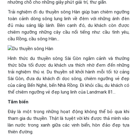
nhường chỗ cho những giây phút giải trí, thư giãn.
Trải nghiệm đi du thuyền sông Hàn giúp bạn chiêm ngưỡng
toàn cảnh dòng sông lung linh về đêm với những ánh đèn
đủ màu sáng lấp lánh. Bên cạnh đó, du khách còn được
chiêm ngưỡng những cây cầu nổi tiếng như: cầu tình yêu,
cầu Rồng, cầu sông Hàn…
Hình thức du thuyền sông Sài Gòn ngắm cảnh và thưởng
thức bữa tối được du khách ưa thích nhờ đem đến những
trải nghiệm thú vị. Du thuyền sẽ khởi hành mỗi tối từ cảng
Sài Gòn, đưa du khách đi dọc sông, chiêm ngưỡng vẻ đẹp
của cảng Bến Nghé, bến Nhà Rồng. Đi khỏi cầu, du khách có
thể chiêm ngưỡng vẻ đẹp lung linh của Landmark 81…
Tắm biển
Đây là một trong những họat động không thể bỏ qua khi
tham gia du thuyền. Thật là tuyệt vời khi được thả mình vào
làn nước trong xanh giữa các vịnh biển, hòn đảo đẹp tựa
thiên đường.