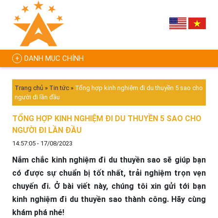
DANH MỤC CHÍNH
Trang chủ
»
Tin tức
»
Tổng hợp kinh nghiệm đi du thuyền 5 sao cho
người đi lần đầu
TỔNG HỢP KINH NGHIỆM ĐI DU THUYỀN 5 SAO CHO
NGƯỜI ĐI LẦN ĐẦU
14:57:05 - 17/08/2023
Nắm chắc kinh nghiệm đi du thuyền sao sẽ giúp bạn
có được sự chuẩn bị tốt nhất, trải nghiệm trọn vẹn
chuyến đi. Ở bài viết này, chúng tôi xin gửi tới bạn
kinh nghiệm đi du thuyền sao thành công. Hãy cùng
khám phá nhé!