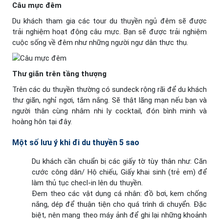
Câu mực đêm
Du khách tham gia các tour du thuyền ngủ đêm sẽ được
trải nghiệm hoạt động câu mực. Bạn sẽ được trải nghiệm
cuộc sống về đêm như những người ngư dân thực thụ.
Thư giãn trên tầng thượng
Trên các du thuyền thường có sundeck rộng rãi để du khách
thư giãn, nghỉ ngơi, tắm nắng. Sẽ thật lãng mạn nếu bạn và
người thân cùng nhâm nhi ly cocktail, đón bình minh và
hoàng hôn tại đây.
Một số lưu ý khi đi du thuyền 5 sao
Du khách cần chuẩn bị các giấy tờ tùy thân như: Căn
cước công dân/ Hộ chiếu, Giấy khai sinh (trẻ em) để
làm thủ tục checl-in lên du thuyền.
Đem theo các vật dụng cá nhân: đồ bơi, kem chống
nắng, dép để thuận tiện cho quá trình di chuyển. Đặc
biệt, nên mang theo máy ảnh để ghi lại những khoảnh